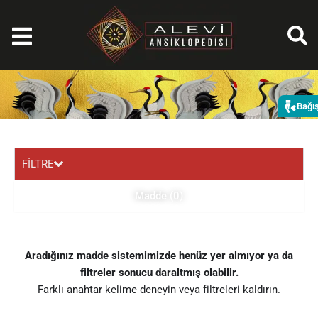
İçeriğe
atla
Bağı
FİLTRE
Madde (0)
Aradığınız madde sistemimizde henüz yer almıyor ya da
filtreler sonucu daraltmış olabilir.
Farklı anahtar kelime deneyin veya filtreleri kaldırın.