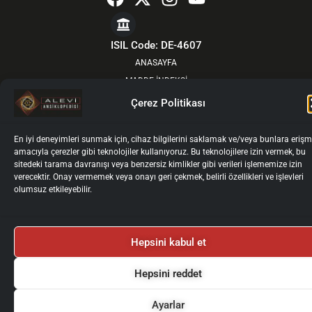
a
-
n
o
c
t
s
u
e
w
t
t
ISIL Code: DE-4607
b
i
a
u
ANASAYFA
o
t
g
b
MADDE İNDEKSİ
o
t
r
e
YOL ÖNDERLERİNDEN
Çerez Politikası
k
e
a
HAKKIMIZDA
r
m
GÜNCEL
En iyi deneyimleri sunmak için, cihaz bilgilerini saklamak ve/veya bunlara eriş
amacıyla çerezler gibi teknolojiler kullanıyoruz. Bu teknolojilere izin vermek, bu
KURULLAR
sitedeki tarama davranışı veya benzersiz kimlikler gibi verileri işlememize izin
YAZARLAR İÇİN
verecektir. Onay vermemek veya onayı geri çekmek, belirli özellikleri ve işlevleri
olumsuz etkileyebilir.
YAZAR GİRİŞİ
İLETİŞİM
Künye
Gizlilik Politikası
Kullanım Koşulları
Hepsini kabul et
Kişisel Verilerin İşlenmesi ve Korunması
Çerez Politikası
2025 © Alevi Ansiklopedisi
Tüm Haklarımız Saklıdır.
Hepsini reddet
Ayarlar