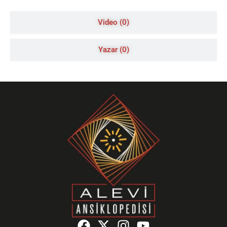
Video (0)
Yazar (0)
F
X
I
Y