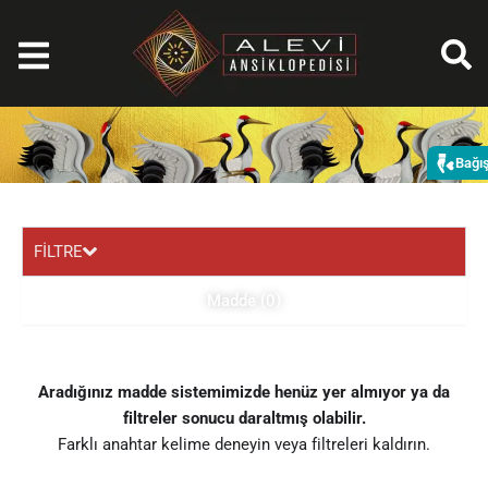
İçeriğe
atla
Bağı
FİLTRE
Madde (0)
Aradığınız madde sistemimizde henüz yer almıyor ya da
filtreler sonucu daraltmış olabilir.
Farklı anahtar kelime deneyin veya filtreleri kaldırın.