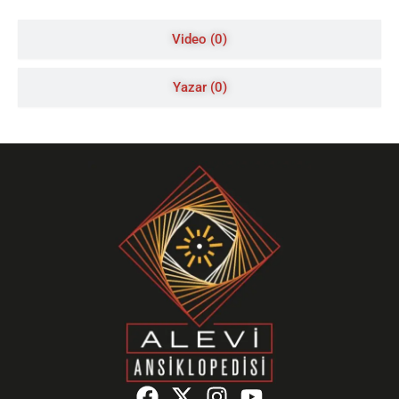
Video (0)
Yazar (0)
F
X
I
Y