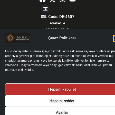
a
-
n
o
c
t
s
u
e
w
t
t
ISIL Code: DE-4607
b
i
a
u
ANASAYFA
o
t
g
b
MADDE İNDEKSİ
o
t
r
e
YOL ÖNDERLERİNDEN
Çerez Politikası
k
e
a
HAKKIMIZDA
r
m
GÜNCEL
En iyi deneyimleri sunmak için, cihaz bilgilerini saklamak ve/veya bunlara eriş
amacıyla çerezler gibi teknolojiler kullanıyoruz. Bu teknolojilere izin vermek, bu
KURULLAR
sitedeki tarama davranışı veya benzersiz kimlikler gibi verileri işlememize izin
YAZARLAR İÇİN
verecektir. Onay vermemek veya onayı geri çekmek, belirli özellikleri ve işlevleri
olumsuz etkileyebilir.
YAZAR GİRİŞİ
İLETİŞİM
Künye
Gizlilik Politikası
Kullanım Koşulları
Hepsini kabul et
Kişisel Verilerin İşlenmesi ve Korunması
Çerez Politikası
2025 © Alevi Ansiklopedisi
Tüm Haklarımız Saklıdır.
Hepsini reddet
Ayarlar