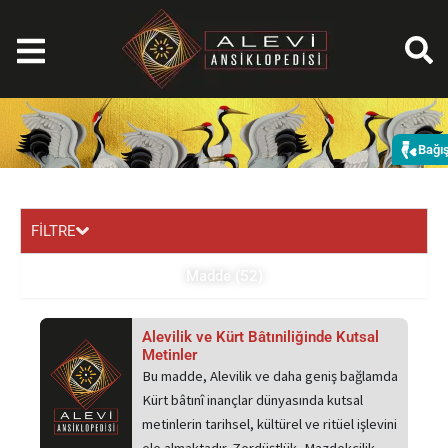
İçeriğe
atla
Bağı
FİLTRE
Madde (52)
Sayfa
Sayfa
Sayfa
Sayfa
Alevilik ve Kürt Bâtıniliğinde Kutsal
Metinler
Bu madde, Alevilik ve daha geniş bağlamda
Kürt bâtınî inançlar dünyasında kutsal
metinlerin tarihsel, kültürel ve ritüel işlevini