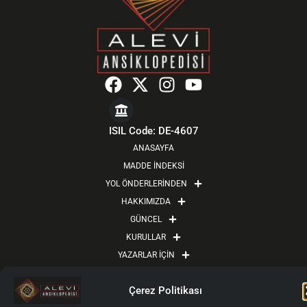
F
X
I
Y
a
-
n
o
c
t
s
u
e
w
t
t
ISIL Code: DE-4607
b
i
a
u
ANASAYFA
o
t
g
b
MADDE İNDEKSİ
o
t
r
e
YOL ÖNDERLERİNDEN
k
e
a
HAKKIMIZDA
r
m
GÜNCEL
KURULLAR
YAZARLAR İÇİN
YAZAR GİRİŞİ
Çerez Politikası
İLETİŞİM