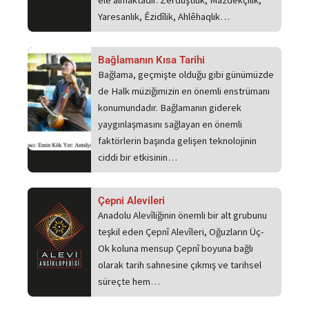
ele almaktadır. Zerdüştlük, Mazdekçilik,
Yaresanlık, Êzidîlik, Ahlêhaqlık…
Bağlamanın Kısa Tarihi
Bağlama, geçmişte olduğu gibi günümüzde
de Halk müziğimizin en önemli enstrümanı
konumundadır. Bağlamanın giderek
yaygınlaşmasını sağlayan en önemli
faktörlerin başında gelişen teknolojinin
ciddi bir etkisinin…
Çepni Alevileri
Anadolu Alevîliğinin önemli bir alt grubunu
teşkil eden Çepnî Alevîleri, Oğuzların Üç-
Ok koluna mensup Çepnî boyuna bağlı
olarak tarih sahnesine çıkmış ve tarihsel
süreçte hem…