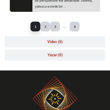
bir perspektifle ele almaktadır. Sinema,
yalnızca estetik bir…
1
2
3
…
6
Video (0)
Yazar (0)