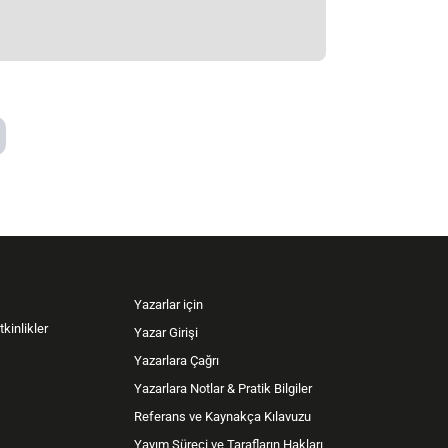
Yazarlar için
kinlikler
Yazar Girişi
Yazarlara Çağrı
Yazarlara Notlar & Pratik Bilgiler
Referans ve Kaynakça Kılavuzu
Yayım Süreci ve Tarafların Hakları