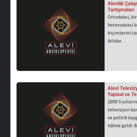
Alevilik Çalı
Tartışmaları
Ortodoksi, bi
heterodoksi b
biçimlerini ta
iktidar…
Alevi Televiz
Yapısal ve Tem
2000’li yıllar
televizyon kan
ve politik kay
hâline geldi.