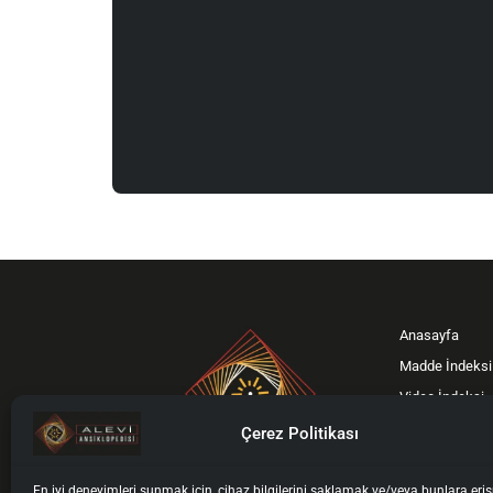
Anasayfa
Madde İndeksi
Video İndeksi
Bağış Kampan
Çerez Politikası
Gönüllümüz Ol
İletişim
En iyi deneyimleri sunmak için, cihaz bilgilerini saklamak ve/veya bunlara er