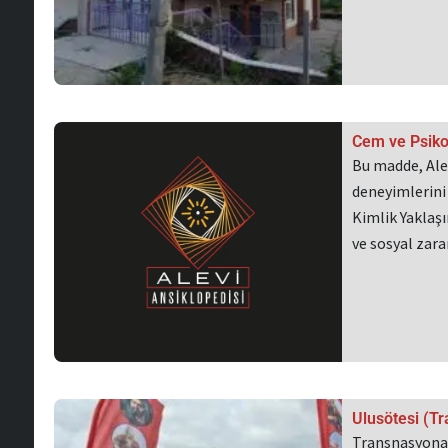
Cem ve Psikol
Bu madde, Alev
deneyimlerini 
Kimlik Yaklaşı
ve sosyal zar
Ulusötesi (Tr
Transnasyonal