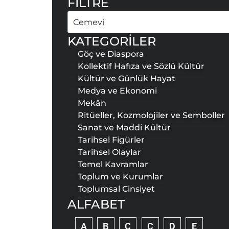
FİLTRE
Ara
KATEGORİLER
Göç ve Diaspora
Kollektif Hafıza ve Sözlü Kültür
Kültür ve Günlük Hayat
Medya ve Ekonomi
Mekân
Ritüeller, Kozmolojiler ve Semboller
Sanat ve Maddi Kültür
Tarihsel Figürler
Tarihsel Olaylar
Temel Kavramlar
Toplum ve Kurumlar
Toplumsal Cinsiyet
ALFABET
A
B
C
Ç
D
E