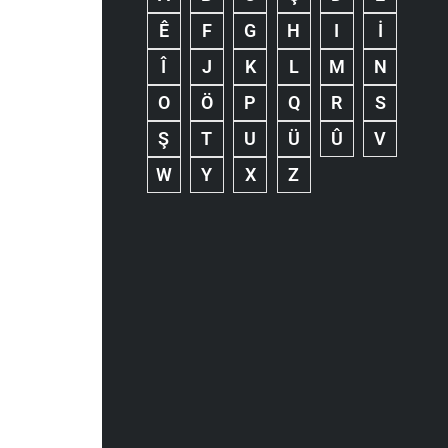
Ê
F
G
H
I
İ
Î
J
K
L
M
N
O
Ö
P
Q
R
S
Ş
T
U
Ü
Û
V
W
Y
X
Z