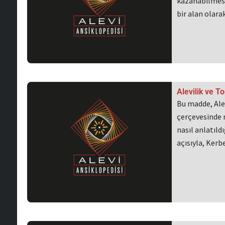
kazanabilmesi 
bir alan olar
Alevilik ve 
Bu madde, Alev
çerçevesinde n
nasıl anlatıld
açısıyla, Ker