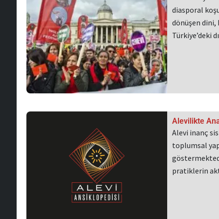
diasporal koşu
dönüşen dini, 
Türkiye’deki 
Alevilikte An
Alevi inanç si
toplumsal yapı
göstermektedi
pratiklerin a