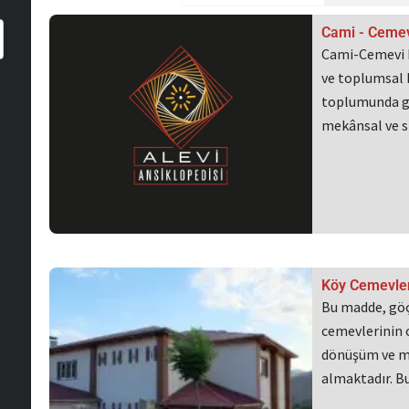
Sayfa
S
Cami - Cemev
Cami-Cemevi P
ve toplumsal b
toplumunda gü
mekânsal ve 
Köy Cemevler
Bu madde, göç
cemevlerinin o
dönüşüm ve me
almaktadır. 