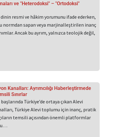
şmaları ve "Heterodoksi" – "Ortodoksi"
r dinin resmi ve hâkim yorumunu ifade ederken,
u normdan sapan veya marjinalleştirilen inanç
nımlar. Ancak bu ayrım, yalnızca teolojik değil,
yon Kanalları: Ayrımcılığı Haberleştirmede
sili Sınırlar
ın başlarında Türkiye’de ortaya çıkan Alevi
alları, Türkiye Alevi toplumu için inanç, pratik
gıların temsili açısından önemli platformlar
 Bu…