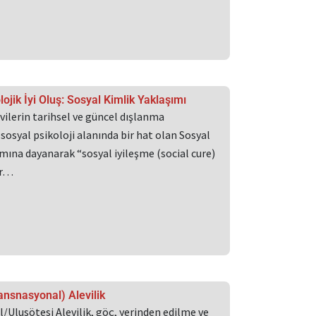
ojik İyi Oluş: Sosyal Kimlik Yaklaşımı
ilerin tarihsel ve güncel dışlanma
sosyal psikoloji alanında bir hat olan Sosyal
mına dayanarak “sosyal iyileşme (social cure)
ar…
ansnasyonal) Alevilik
/Ulusötesi Alevilik, göç, yerinden edilme ve