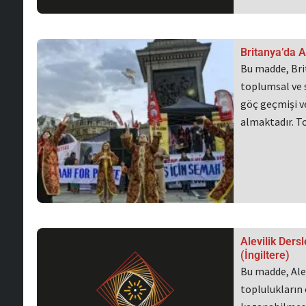
Britanya’da A
Bu madde, Bri
toplumsal ve 
göç geçmişi v
almaktadır. 
Alevilik Dersl
(İngiltere)
Bu madde, Ale
toplulukların 