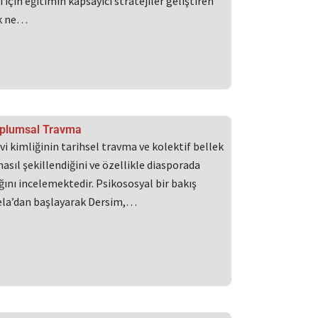
için eğitimin kapsayıcı stratejiler geliştiren
ak ne…
Toplumsal Travma
i kimliğinin tarihsel travma ve kolektif bellek
asıl şekillendiğini ve özellikle diasporada
ığını incelemektedir. Psikososyal bir bakış
bela’dan başlayarak Dersim,…