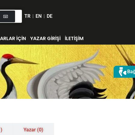
TR
EN
DE
ARLAR İÇİN
YAZAR GİRİŞİ
İLETİŞİM
Bağ
1)
Yazar (0)