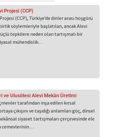
ayfa
i Projesi (CCP)
rojesi (CCP), Türkiye’de dinler arası hoşgörü
irlik söylemleriyle başlatılan, ancak Alevi
çlü tepkilere neden olan tartışmalı bir
siyasal mühendislik…
i ve Ulusötesi Alevi Mekân Üretimi
menler tarafından inşa edilen kırsal
rtaya çıkışını ve taşıdığı anlamları göç, dinsel
kânsal siyaset tartışmaları çerçevesinde ele
Bu cemevlerinin…