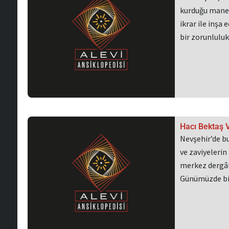
kurduğu manev
ikrar ile inşa 
bir zorunlul
Hacı Bektaş V
Nevşehir’de bu
ve zaviyelerin
merkez dergâh
Günümüzde bi