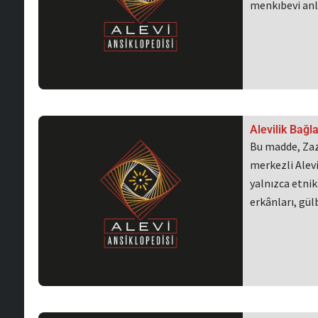
menkıbevi anla
Alevilik Bağ
Bu madde, Zaz
merkezli Alevi
yalnızca etnik
erkânları, gü