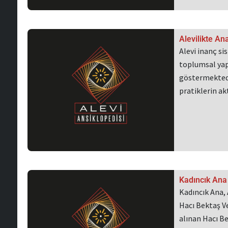
Alevilikte An
Alevi inanç si
toplumsal yapı
göstermektedi
pratiklerin a
Kadıncık Ana
Kadıncık Ana, 
Hacı Bektaş Ve
alınan Hacı B