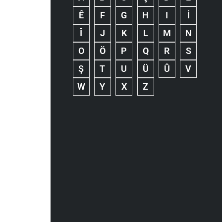
Ê
F
G
H
I
İ
Î
J
K
L
M
N
O
Ö
P
Q
R
S
Ş
T
U
Ü
Û
V
W
Y
X
Z