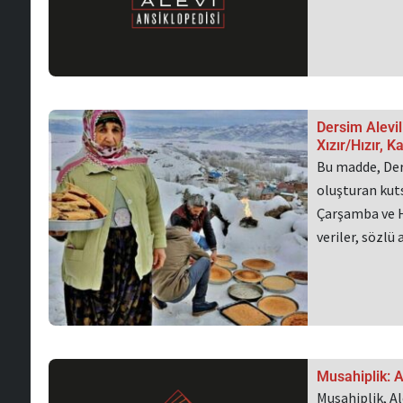
Dersim Alevil
Xızır/Hızır,
Bu madde, Der
oluşturan kut
Çarşamba ve 
veriler, sözlü
Musahiplik: A
Musahiplik, Al