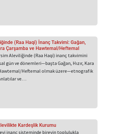
iğinde (Raa Haqi) İnanç Takvimi: Gağan,
 Kara Çarşamba ve Hawtemal/Heftemal
sim Aleviliğinde (Raa Haqi) inanç takvimini
sal gün ve dönemleri—başta Gağan, Hızır, Kara
Hawtemal/Heftemal olmak üzere—etnografik
 anlatılar ve…
levilikte Kardeşlik Kurumu
evi inanç sisteminde bireyin toplulukla