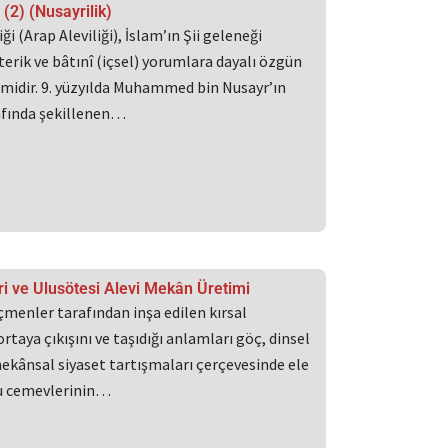
 (2) (Nusayrilik)
ği (Arap Aleviliği), İslam’ın Şii geleneği
terik ve bâtınî (içsel) yorumlara dayalı özgün
emidir. 9. yüzyılda Muhammed bin Nusayr’ın
rafında şekillenen…
i ve Ulusötesi Alevi Mekân Üretimi
menler tarafından inşa edilen kırsal
rtaya çıkışını ve taşıdığı anlamları göç, dinsel
kânsal siyaset tartışmaları çerçevesinde ele
Bu cemevlerinin…