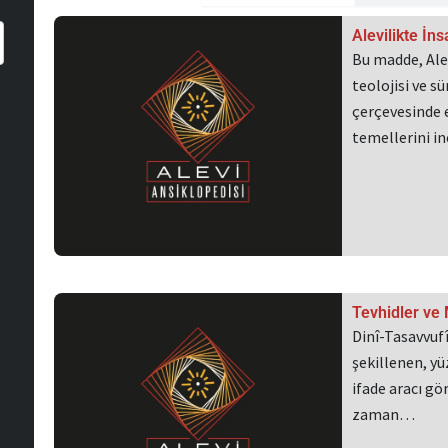
Sayfa
Sayfa
Sayf
Alevilikte İn
Bu madde, Alev
teolojisi ve s
çerçevesinde e
temellerini i
Tevhidler ve
Dinî-Tasavvufî
şekillenen, yü
ifade aracı gö
zaman…