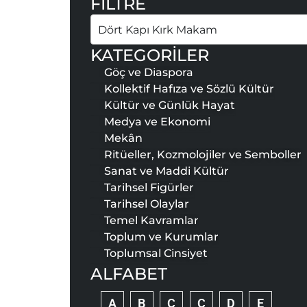
FİLTRE
Ara
KATEGORİLER
Göç ve Diaspora
Kollektif Hafıza ve Sözlü Kültür
Kültür ve Günlük Hayat
Medya ve Ekonomi
Mekân
Ritüeller, Kozmolojiler ve Semboller
Sanat ve Maddi Kültür
Tarihsel Figürler
Tarihsel Olaylar
Temel Kavramlar
Toplum ve Kurumlar
Toplumsal Cinsiyet
ALFABET
A
B
C
Ç
D
E