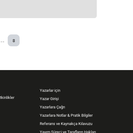
…
8
Yazarlar için
kinlikler
Yazar Girişi
Yazarlara Çağrı
Yazarlara Notlar & Pratik Bilgiler
Referans ve Kaynakça Kılavuzu
Yayım Süreci ve Tarafların Hakları