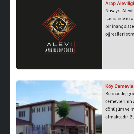
Arap Aleviliği
Nusayri-Alevili
içerisinde ezo
bir inanç sist
öğretileri et
Köy Cemevler
Bu madde, göç
cemevlerinin o
dönüşüm ve me
almaktadır. 