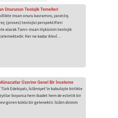
a
Sayfa
san Onurunun Teolojik Temelleri
îlikte insan onuru kavramını, yaratılış
üreç (proses) teolojisi perspektifleri
le alarak Tanrı–insan ilişkisinin teolojik
ncelemektedir. Her ne kadar Alevî…
 Münacatlar Üzerine Genel Bir İnceleme
 Türk Edebiyatı, İslâmiyet’in kabulüyle birlikte
zyıllar boyunca hem ibadet hem de estetik bir
revi gören köklü bir gelenektir. İslâm dininin