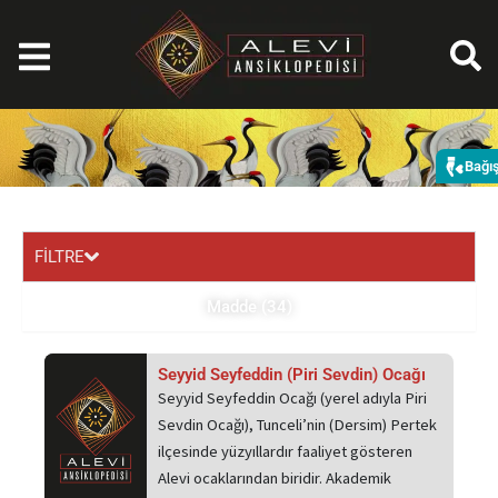
İçeriğe
atla
Bağı
FİLTRE
Madde (34)
Sayfa
Sayfa
Sayfa
Sayfa
Seyyid Seyfeddin (Piri Sevdin) Ocağı
Seyyid Seyfeddin Ocağı (yerel adıyla Piri
Sevdin Ocağı), Tunceli’nin (Dersim) Pertek
ilçesinde yüzyıllardır faaliyet gösteren
Alevi ocaklarından biridir. Akademik