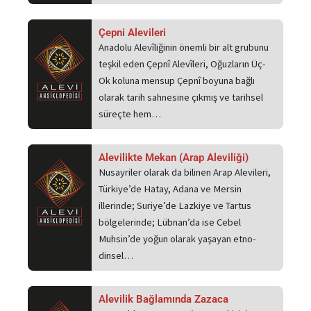
Çepni Alevileri
Anadolu Alevîliğinin önemli bir alt grubunu
teşkil eden Çepnî Alevîleri, Oğuzların Üç-
Ok koluna mensup Çepnî boyuna bağlı
olarak tarih sahnesine çıkmış ve tarihsel
süreçte hem…
Alevilikte Mekan (Arap Aleviliği)
Nusayriler olarak da bilinen Arap Alevileri,
Türkiye’de Hatay, Adana ve Mersin
illerinde; Suriye’de Lazkiye ve Tartus
bölgelerinde; Lübnan’da ise Cebel
Muhsin’de yoğun olarak yaşayan etno-
dinsel…
Alevilik Bağlamında Zazaca