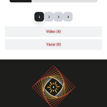
1
2
3
4
Video (4)
Yazar (0)