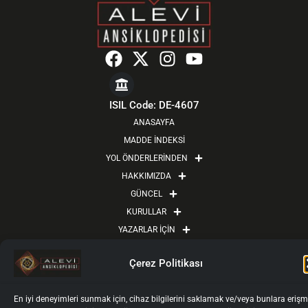
F
X
I
Y
a
-
n
o
c
t
s
u
e
w
t
t
ISIL Code: DE-4607
b
i
a
u
ANASAYFA
o
t
g
b
MADDE İNDEKSİ
o
t
r
e
YOL ÖNDERLERİNDEN
k
e
a
HAKKIMIZDA
r
m
GÜNCEL
KURULLAR
YAZARLAR İÇİN
YAZAR GİRİŞİ
Çerez Politikası
İLETİŞİM
Künye
Gizlilik Politikası
Kullanım Koşulları
En iyi deneyimleri sunmak için, cihaz bilgilerini saklamak ve/veya bunlara eriş
Kişisel Verilerin İşlenmesi ve Korunması
Çerez Politikası