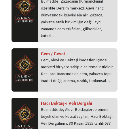
Bu madde, Zazacanın (Kırmanckinin)
özellikle Dersim merkezli Alevi inanç
dünyasındaki işlevini ele alır. Zazaca,
yalnızca etnik bir kimliğin değil, aynı
zamanda cem erkânları, gülbenkler,
kutsal…
Cem / Cevat
Cem, Alevi ve Bektaşi ibadetleri içinde
merkezî bir yere sahip olan temel ritüeldir.
Raa Haqi inancında da cem, yalnızca toplu
ibadet değil; arınma, rızalık, toplumsal…
Hacı Bektaş-ı Veli Dergahı
Bu maddede, Alevi-Bektaşilerce önemi
büyük olan ve kutsal sayılan, Hacı Bektaş-ı
Veli Dergâhının; 30 Kasım 1925 tarihli 677