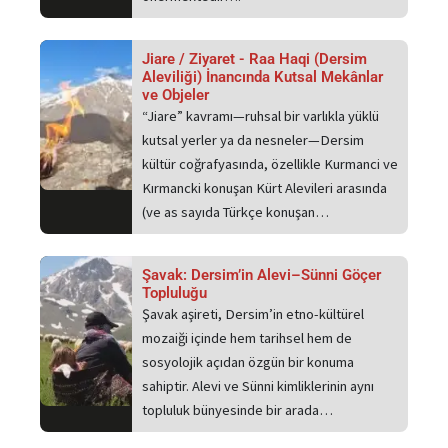
Jiare / Ziyaret - Raa Haqi (Dersim
Aleviliği) İnancında Kutsal Mekânlar
ve Objeler
“Jiare” kavramı—ruhsal bir varlıkla yüklü
kutsal yerler ya da nesneler—Dersim
kültür coğrafyasında, özellikle Kurmanci ve
Kırmancki konuşan Kürt Alevileri arasında
(ve as sayıda Türkçe konuşan…
Şavak: Dersim’in Alevi–Sünni Göçer
Topluluğu
Şavak aşireti, Dersim’in etno-kültürel
mozaiği içinde hem tarihsel hem de
sosyolojik açıdan özgün bir konuma
sahiptir. Alevi ve Sünni kimliklerinin aynı
topluluk bünyesinde bir arada…