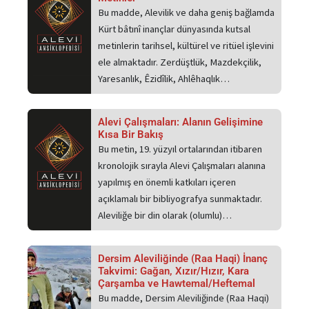
Bu madde, Alevilik ve daha geniş bağlamda
Kürt bâtınî inançlar dünyasında kutsal
metinlerin tarihsel, kültürel ve ritüel işlevini
ele almaktadır. Zerdüştlük, Mazdekçilik,
Yaresanlık, Êzidîlik, Ahlêhaqlık…
Alevi Çalışmaları: Alanın Gelişimine
Kısa Bir Bakış
Bu metin, 19. yüzyıl ortalarından itibaren
kronolojik sırayla Alevi Çalışmaları alanına
yapılmış en önemli katkıları içeren
açıklamalı bir bibliyografya sunmaktadır.
Aleviliğe bir din olarak (olumlu)…
Dersim Aleviliğinde (Raa Haqi) İnanç
Takvimi: Gağan, Xızır/Hızır, Kara
Çarşamba ve Hawtemal/Heftemal
Bu madde, Dersim Aleviliğinde (Raa Haqi)