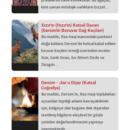
pratiklerini ifade etmektedir. Bu ağaçlar,
kimi zaman mitolojik varlıkların bizzat…
Xızır'ın (Hızır'ın) Kutsal Davarı
(Dersim'în Bezuvar Dağ Keçileri)
Bu madde, Raa Haqi inancındaki panteist
doğa kültünü Dersim’de kutsal kabul edilen
bezoar keçileri örneği üzerinden inceler.
Xızır, Sarik Sivan, Sıx Ahmet Dede ve
Düzgün…
Dersim - Jiar u Diyar (Kutsal
Coğrafya)
Bu madde, Dersim’in, Raa Haqi toplulukları
açısından taşıdığı anlamı kavrayabilmek
için, bölgeye dair bugüne dek dışarıdan
üretilmiş bilgilerin eleştirel bir gözle
yeniden değerlendirmesini yapmayı
önermektedir….