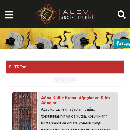
İçeriğe
atla
Bağı
FİLTRE
Madde (79)
Sayfa
Sayfa
Sayfa
Sayfa
Ağaç Kültü: Kutsal Ağaçlar ve Dilek
Ağaçları
Ağaç kültü; tekil ağaçların, ağaç
topluluklarının ya da kutsal korulukların
kutsanması ve onlara yönelik saygı