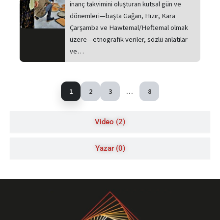
inanç takvimini oluşturan kutsal gün ve
dönemleri—başta Gağan, Hızır, Kara
Çarşamba ve Hawtemal/Heftemal olmak
üzere—etnografik veriler, sözlü anlatılar
ve…
1
2
3
…
8
Video (2)
Yazar (0)