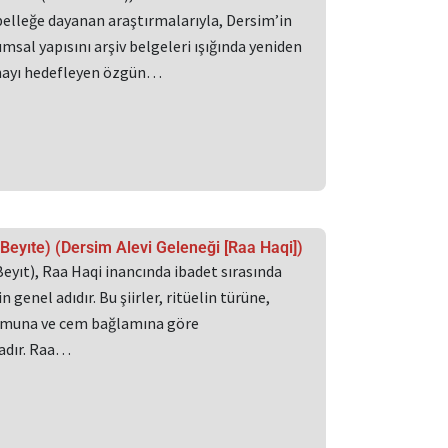
belleğe dayanan araştırmalarıyla, Dersim’in
msal yapısını arşiv belgeleri ışığında yeniden
ayı hedefleyen özgün…
/ Beyıte) (Dersim Alevi Geleneği [Raa Haqi])
Beyıt), Raa Haqi inancında ibadet sırasında
n genel adıdır. Bu şiirler, ritüelin türüne,
umuna ve cem bağlamına göre
adır. Raa…