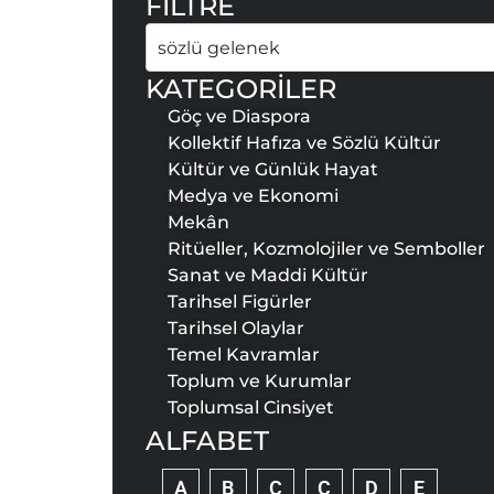
FİLTRE
Ara
KATEGORİLER
Göç ve Diaspora
Kollektif Hafıza ve Sözlü Kültür
Kültür ve Günlük Hayat
Medya ve Ekonomi
Mekân
Ritüeller, Kozmolojiler ve Semboller
Sanat ve Maddi Kültür
Tarihsel Figürler
Tarihsel Olaylar
Temel Kavramlar
Toplum ve Kurumlar
Toplumsal Cinsiyet
ALFABET
A
B
C
Ç
D
E