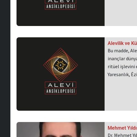
Alevilik ve Kü
Bu madde, Ale
inançlar dünya
ritüel işlevin
Yaresanlık, Êz
Mehmet Yıldı
Dr. Mehmet Yı