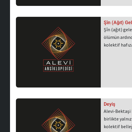
Şîn (Ağıt) Ge
Şîn (ağıt) gel
ölümün ardında
kolektif hafız
Deyiş
Alevi-Bektaşi
birlikte yaln
kolektif belle