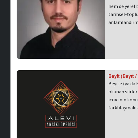
hem de yerel 
tarihsel-toplu
anlamlandırm
Beyit (Beyıt 
Beyıte (ya da 
okunan şiirleri
icracının kon
farklılaşmakt