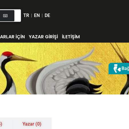
TR
EN
DE
ARLAR İÇİN
YAZAR GİRİŞİ
İLETİŞİM
Bağ
5)
Yazar (0)