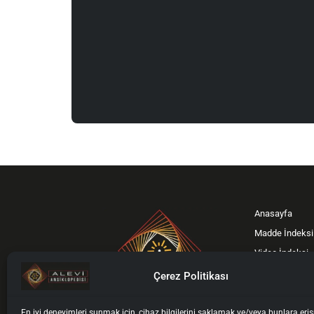
Anasayfa
Madde İndeksi
Video İndeksi
Bağış Kampan
Çerez Politikası
Gönüllümüz Ol
İletişim
En iyi deneyimleri sunmak için, cihaz bilgilerini saklamak ve/veya bunlara er