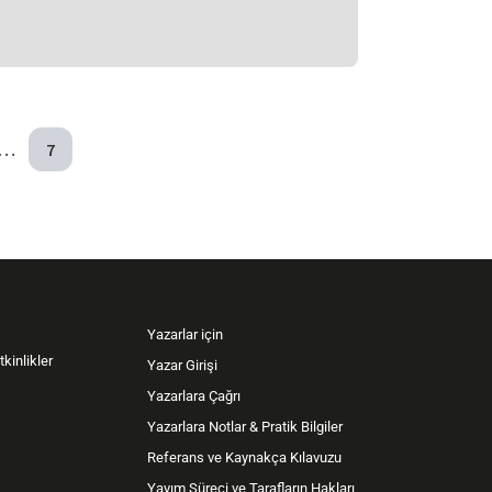
…
7
Yazarlar için
kinlikler
Yazar Girişi
Yazarlara Çağrı
Yazarlara Notlar & Pratik Bilgiler
Referans ve Kaynakça Kılavuzu
Yayım Süreci ve Tarafların Hakları