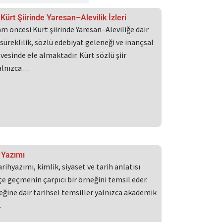
a
Sayfa
Kürt Şiirinde Yaresan–Alevilik İzleri
m öncesi Kürt şiirinde Yaresan–Aleviliğe dair
l süreklilik, sözlü edebiyat geleneği ve inançsal
esinde ele almaktadır. Kürt sözlü şiir
yalnızca…
 Yazımı
arihyazımı, kimlik, siyaset ve tarih anlatısı
içe geçmenin çarpıcı bir örneğini temsil eder.
eğine dair tarihsel temsiller yalnızca akademik
…