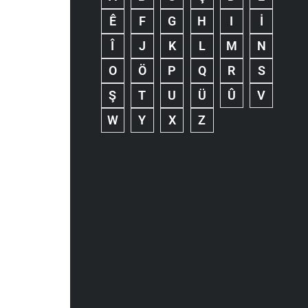
Ê
F
G
H
I
İ
Î
J
K
L
M
N
O
Ö
P
Q
R
S
Ş
T
U
Ü
Û
V
W
Y
X
Z