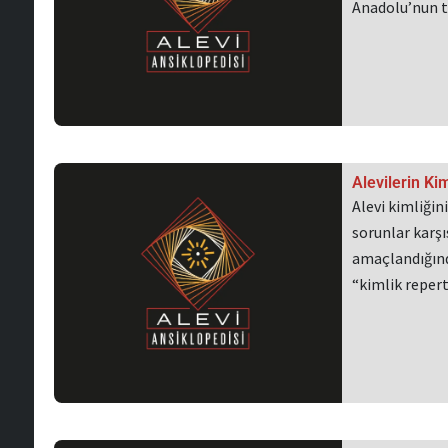
Anadolu’nun te
Alevilerin Ki
Alevi kimliğin
sorunlar karş
amaçlandığınd
“kimlik repert