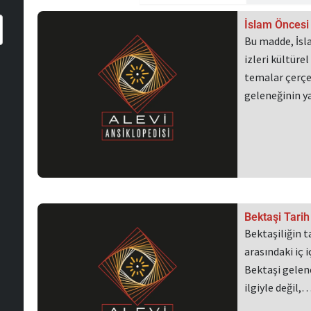
Sayfa
Sayfa
Sayf
İslam Öncesi 
Bu madde, İsla
izleri kültüre
temalar çerçev
geleneğinin 
Bektaşi Tarih
Bektaşiliğin t
arasındaki iç 
Bektaşi gelen
ilgiyle değil,