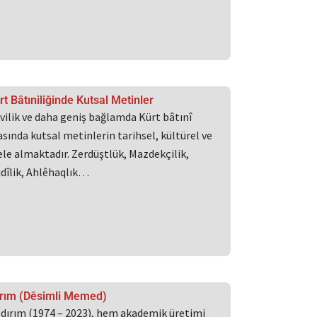
rt Bâtıniliğinde Kutsal Metinler
vilik ve daha geniş bağlamda Kürt bâtınî
sında kutsal metinlerin tarihsel, kültürel ve
i ele almaktadır. Zerdüştlük, Mazdekçilik,
idîlik, Ahlêhaqlık…
rım (Dêsimli Memed)
ldırım (1974 – 2023), hem akademik üretimi