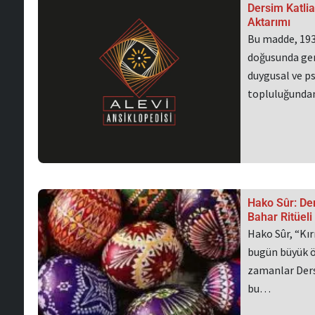
Dersim Katlia
Aktarımı
Bu madde, 1937
doğusunda ger
duygusal ve ps
topluluğundan
Hako Sûr: Der
Bahar Ritüeli
Hako Sûr, “Kı
bugün büyük ö
zamanlar Dersi
bu…