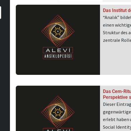
Seite
Seit
Das Institut 
“Analık” bilde
einen wichtig
Struktur des a
zentrale Roll
Das Cem-Ritu
Perspektive s
Dieser Eintra
gegenwärtigen
erlebt haben 
Social Identi