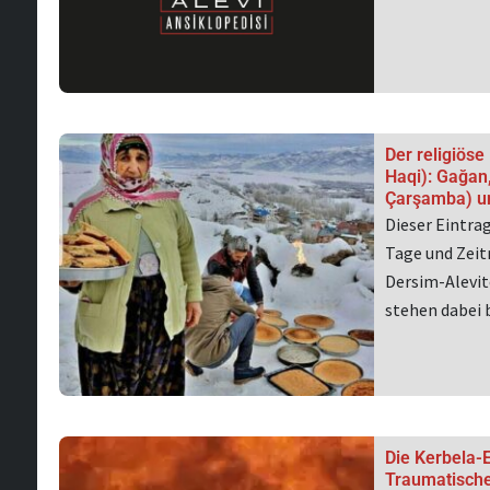
Der religiös
Haqi): Gağan,
Çarşamba) u
Dieser Eintra
Tage und Zeit
Dersim-Alevit
stehen dabei
Die Kerbela-E
Traumatische 