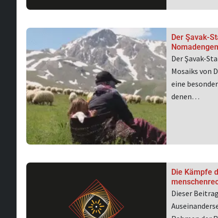
Der Şavak-St
Nomadengeme
Der Şavak-St
Mosaiks von D
eine besondere
denen…
Die Kämpfe de
menschenrech
Dieser Beitra
Auseinanderse