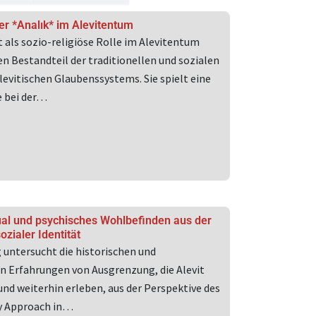
e
Seite
der *Analık* im Alevitentum
t als sozio-religiöse Rolle im Alevitentum
en Bestandteil der traditionellen und sozialen
levitischen Glaubenssystems. Sie spielt eine
e bei der…
al und psychisches Wohlbefinden aus der
ozialer Identität
g untersucht die historischen und
 Erfahrungen von Ausgrenzung, die Alevit
und weiterhin erleben, aus der Perspektive des
ty Approach in…