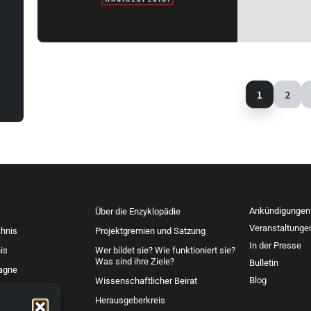
1
2
Ankündigungen
Über die Enzyklopädie
Veranstaltunge
chnis
Projektgremien und Satzung
In der Presse
is
Wer bildet sie? Wie funktioniert sie?
Was sind ihre Ziele?
Bulletin
agne
Blog
Wissenschaftlicher Beirat
r Freiwilliger
Herausgeberkreis