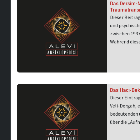
Das Dersim-M
Traumatrans
Dieser Beitra
und psychisch
zwischen 1937
Während die
Das Hacı-Bek
Dieser Eintra
Veli-Dergah, e
bedeutenden u
über die „Au