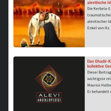
alevitische Id
Die Kerbela-E
traumatischer
alevitischer I
Enkel von H
Das Ghadir-K
kollektive Ge
Dieser Beitra
wichtigste re
Maurice Halbw
Er behandelt