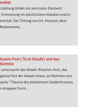
entität
rzählung bildet ein zentrales Element
 Erinnerung im alevitischen Glauben und in
dentität. Die Tötung von Hz. Hüseyin, dem
z. Muhammed,…
humm-Fest (ʿĪd al-Ghadīr) und das
dächtnis
g untersucht das Ghadir-Khumm-Fest, das
ligiöse Fest der Alawit:innen, im Rahmen von
achs’ Theorie des kollektiven Gedächtnisses.
 in knapper Form…