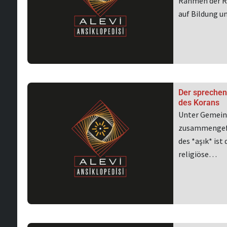
Rahmen der Re
auf Bildung u
Der sprechen
des Korans
Unter Gemeins
zusammengefa
des *aşık* ist
religiöse…