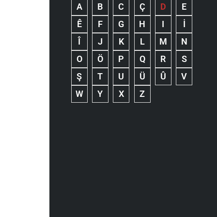
A
B
C
Ç
D
E
Ê
F
G
H
I
İ
Î
J
K
L
M
N
O
Ö
P
Q
R
S
Ş
T
U
Ü
Û
V
W
Y
X
Z