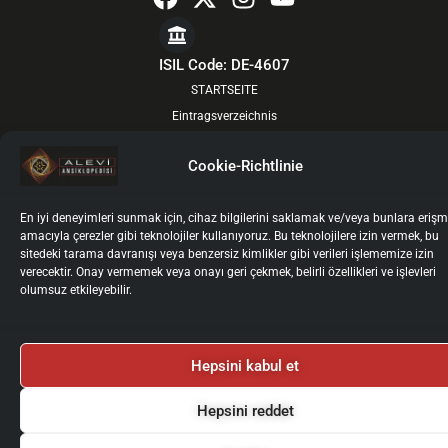
a
-
n
o
c
t
s
u
e
w
t
t
ISIL Code: DE-4607
b
i
a
u
STARTSEITE
o
t
g
b
Eintragsverzeichnis
o
t
r
e
VON DEN GEISTIGEN FÜHRERN
k
e
a
Cookie-Richtlinie
ÜBER UNS
r
m
AKTUELL
En iyi deneyimleri sunmak için, cihaz bilgilerini saklamak ve/veya bunlara eriş
BOARDS
amacıyla çerezler gibi teknolojiler kullanıyoruz. Bu teknolojilere izin vermek, bu
FÜR AUTOREN
sitedeki tarama davranışı veya benzersiz kimlikler gibi verileri işlememize izin
verecektir. Onay vermemek veya onayı geri çekmek, belirli özellikleri ve işlevleri
AUTOREN-LOGIN
olumsuz etkileyebilir.
KONTAKT
Impressum
Datenschutz
Nutzungsbedingungen
Kişisel Verilerin İşlenmesi ve Korunması
Cookie-Richtlinie
Hepsini kabul et
2025 © Alevi Ansiklopedisi
Tüm Haklarımız Saklıdır.
Hepsini reddet