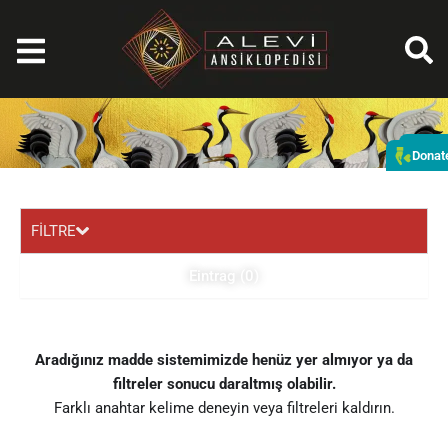
Zum
Inhalt
springen
Spe
Donat
FİLTRE
Eintrag (0)
Aradığınız madde sistemimizde henüz yer almıyor ya da
filtreler sonucu daraltmış olabilir.
Farklı anahtar kelime deneyin veya filtreleri kaldırın.