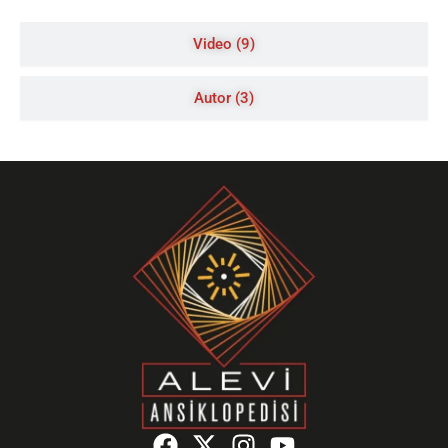
Video (9)
Autor (3)
F
X
I
Y