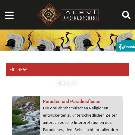
Zum
Inhalt
springen
Spe
Donat
FİLTRE
Eintrag (1)
Paradies und Paradiesflüsse
Die drei abrahamitischen Religionen
entwickelten zu unterschiedlichen Zeiten
unterschiedliche Interpretationen des
Paradieses, dem Sehnsuchtsort aller drei