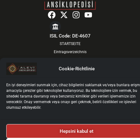
F
X
I
Y
a
-
n
o
c
t
s
u
e
w
t
t
ISIL Code: DE-4607
b
i
a
u
STARTSEITE
o
t
g
b
Eintragsverzeichnis
o
t
r
e
VON DEN GEISTIGEN FÜHRERN
k
e
a
ÜBER UNS
Cookie-Richtlinie
r
m
AKTUELL
BOARDS
En iyi deneyimleri sunmak için, cihaz bilgilerini saklamak ve/veya bunlara eriş
amacıyla çerezler gibi teknolojiler kullanıyoruz. Bu teknolojilere izin vermek, bu
FÜR AUTOREN
sitedeki tarama davranışı veya benzersiz kimlikler gibi verileri işlememize izin
AUTOREN-LOGIN
verecektir. Onay vermemek veya onayı geri çekmek, belirli özellikleri ve işlevleri
olumsuz etkileyebilir.
KONTAKT
Impressum
Datenschutz
Nutzungsbedingungen
Kişisel Verilerin İşlenmesi ve Korunması
Cookie-Richtlinie
Hepsini kabul et
2025 © Alevi Ansiklopedisi
Tüm Haklarımız Saklıdır.