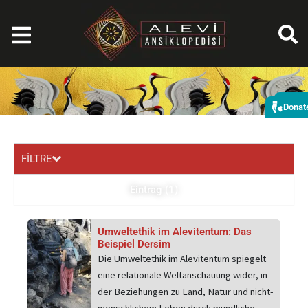
Zum
Inhalt
springen
Spe
Donat
FİLTRE
Eintrag (1)
Umweltethik im Alevitentum: Das
Beispiel Dersim
Die Umweltethik im Alevitentum spiegelt
eine relationale Weltanschauung wider, in
der Beziehungen zu Land, Natur und nicht-