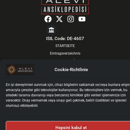
F
X
I
Y
a
-
n
o
c
t
s
u
e
w
t
t
ISIL Code: DE-4607
b
i
a
u
STARTSEITE
o
t
g
b
Eintragsverzeichnis
o
t
r
e
VON DEN GEISTIGEN FÜHRERN
k
e
a
ÜBER UNS
Cookie-Richtlinie
r
m
AKTUELL
BOARDS
En iyi deneyimleri sunmak için, cihaz bilgilerini saklamak ve/veya bunlara eriş
amacıyla çerezler gibi teknolojiler kullanıyoruz. Bu teknolojilere izin vermek, bu
FÜR AUTOREN
sitedeki tarama davranışı veya benzersiz kimlikler gibi verileri işlememize izin
AUTOREN-LOGIN
verecektir. Onay vermemek veya onayı geri çekmek, belirli özellikleri ve işlevleri
olumsuz etkileyebilir.
KONTAKT
Impressum
Datenschutz
Nutzungsbedingungen
Kişisel Verilerin İşlenmesi ve Korunması
Cookie-Richtlinie
2025 © Alevi Ansiklopedisi
Hepsini kabul et