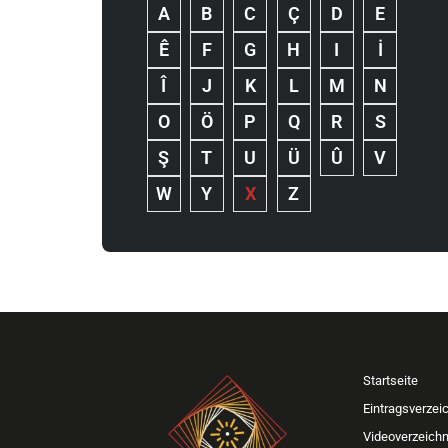
A
B
C
Ç
D
E
Ê
F
G
H
I
İ
Î
J
K
L
M
N
O
Ö
P
Q
R
S
Ş
T
U
Ü
Û
V
W
Y
X
Z
Startseite
Eintragsverzei
Videoverzeichn