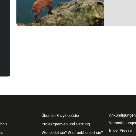
Ankündigungen
Über die Enzyklopädie
Veranstaltunge
chnis
Projektgremien und Satzung
In der Presse
is
Wer bildet sie? Wie funktioniert sie?