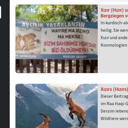
Xızır (Hızır) 
Bergziegen v
In kurdisch-a
heilig. Sie w
Xızır und and
Kosmologien
Xızırs (Hızır
Dieser Beitra
im Raa Haqi-G
Dersim lebend
Wildtiere we