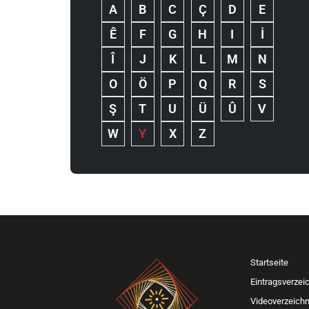
A
B
C
Ç
D
E
Ê
F
G
H
I
İ
Î
J
K
L
M
N
O
Ö
P
Q
R
S
Ş
T
U
Ü
Û
V
W
Y
X
Z
Startseite
Eintragsverzei
Videoverzeichn