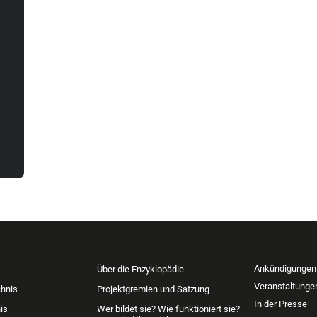
Ankündigungen
Über die Enzyklopädie
Veranstaltunge
chnis
Projektgremien und Satzung
In der Presse
is
Wer bildet sie? Wie funktioniert sie?