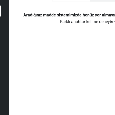
Aradığınız madde sistemimizde henüz yer almıyor y
Farklı anahtar kelime deneyin ve