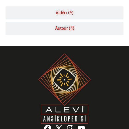
Vidéo (9)
Auteur (4)
F
X
I
Y