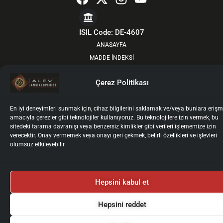
a
-
n
o
c
t
s
u
e
w
t
t
ISIL Code: DE-4607
b
i
a
u
ANASAYFA
o
t
g
b
MADDE İNDEKSİ
o
t
r
e
YOL ÖNDERLERİNDEN
k
e
a
Çerez Politikası
HAKKIMIZDA
r
m
GÜNCEL
En iyi deneyimleri sunmak için, cihaz bilgilerini saklamak ve/veya bunlara eriş
KURULLAR
amacıyla çerezler gibi teknolojiler kullanıyoruz. Bu teknolojilere izin vermek, bu
YAZARLAR İÇİN
sitedeki tarama davranışı veya benzersiz kimlikler gibi verileri işlememize izin
verecektir. Onay vermemek veya onayı geri çekmek, belirli özellikleri ve işlevleri
YAZAR GİRİŞİ
olumsuz etkileyebilir.
İLETİŞİM
Künye
Gizlilik Politikası
Kullanım Koşulları
Kişisel Verilerin İşlenmesi ve Korunması
Çerez Politikası
Hepsini kabul et
2025 © Alevi Ansiklopedisi
Tüm Haklarımız Saklıdır.
Hepsini reddet