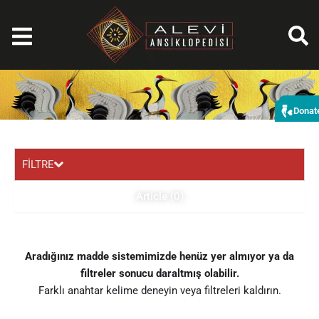
Aller
au
contenu
Bağı
Donat
FİLTRE
Article (0)
Aradığınız madde sistemimizde henüz yer almıyor ya da
filtreler sonucu daraltmış olabilir.
Farklı anahtar kelime deneyin veya filtreleri kaldırın.