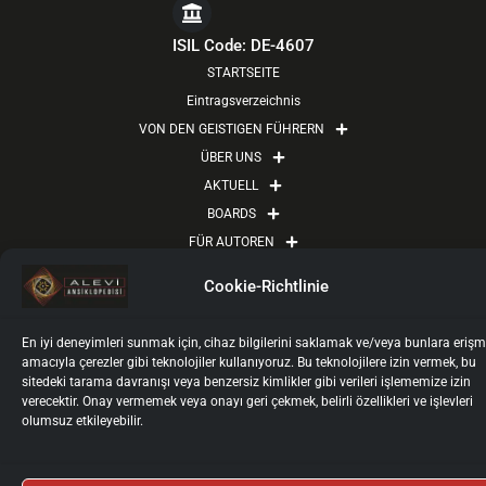
c
t
s
u
e
w
t
t
ISIL Code: DE-4607
b
i
a
u
STARTSEITE
o
t
g
b
Eintragsverzeichnis
o
t
r
e
VON DEN GEISTIGEN FÜHRERN
k
e
a
ÜBER UNS
r
m
AKTUELL
BOARDS
FÜR AUTOREN
AUTOREN-LOGIN
Cookie-Richtlinie
KONTAKT
Impressum
Datenschutz
Nutzungsbedingungen
En iyi deneyimleri sunmak için, cihaz bilgilerini saklamak ve/veya bunlara eriş
Kişisel Verilerin İşlenmesi ve Korunması
Cookie-Richtlinie
amacıyla çerezler gibi teknolojiler kullanıyoruz. Bu teknolojilere izin vermek, bu
2025 © Alevi Ansiklopedisi
sitedeki tarama davranışı veya benzersiz kimlikler gibi verileri işlememize izin
Tüm Haklarımız Saklıdır.
verecektir. Onay vermemek veya onayı geri çekmek, belirli özellikleri ve işlevleri
olumsuz etkileyebilir.