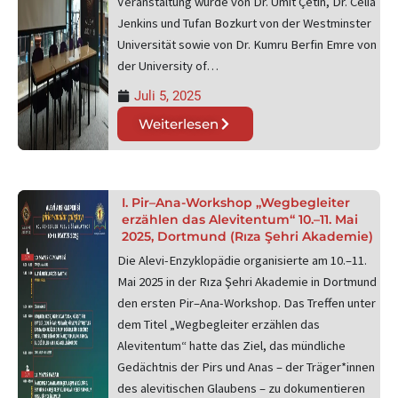
Veranstaltung wurde von Dr. Ümit Çetin, Dr. Celia
Jenkins und Tufan Bozkurt von der Westminster
Universität sowie von Dr. Kumru Berfin Emre von
der University of…
Juli 5, 2025
Weiterlesen
I. Pir–Ana-Workshop „Wegbegleiter
erzählen das Alevitentum“ 10.–11. Mai
2025, Dortmund (Rıza Şehri Akademie)
Die Alevi-Enzyklopädie organisierte am 10.–11.
Mai 2025 in der Rıza Şehri Akademie in Dortmund
den ersten Pir–Ana-Workshop. Das Treffen unter
dem Titel „Wegbegleiter erzählen das
Alevitentum“ hatte das Ziel, das mündliche
Gedächtnis der Pirs und Anas – der Träger*innen
des alevitischen Glaubens – zu dokumentieren