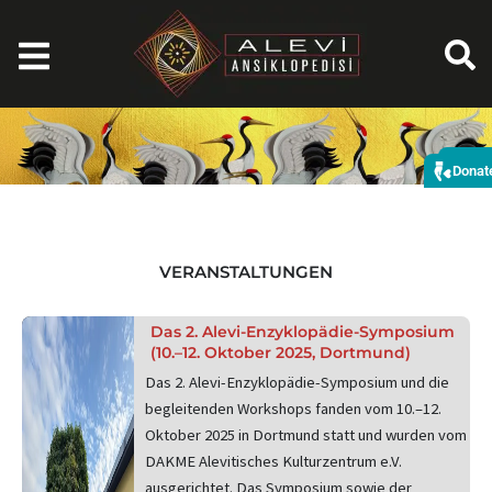
Zum
Inhalt
springen
Spe
Donat
VERANSTALTUNGEN
Das 2. Alevi-Enzyklopädie-Symposium
(10.–12. Oktober 2025, Dortmund)
Das 2. Alevi-Enzyklopädie-Symposium und die
begleitenden Workshops fanden vom 10.–12.
Oktober 2025 in Dortmund statt und wurden vom
DAKME Alevitisches Kulturzentrum e.V.
ausgerichtet. Das Symposium sowie der