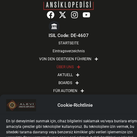
F
X
I
Y
a
-
n
o
c
t
s
u
e
w
t
t
ISIL Code: DE-4607
b
i
a
u
STARTSEITE
o
t
g
b
Eintragsverzeichnis
o
t
r
e
VON DEN GEISTIGEN FÜHRERN
k
e
a
ÜBER UNS
r
m
AKTUELL
BOARDS
FÜR AUTOREN
AUTOREN-LOGIN
Cookie-Richtlinie
KONTAKT
Impressum
Datenschutz
Nutzungsbedingungen
En iyi deneyimleri sunmak için, cihaz bilgilerini saklamak ve/veya bunlara eriş
Kişisel Verilerin İşlenmesi ve Korunması
Cookie-Richtlinie
amacıyla çerezler gibi teknolojiler kullanıyoruz. Bu teknolojilere izin vermek, bu
2025 © Alevi Ansiklopedisi
sitedeki tarama davranışı veya benzersiz kimlikler gibi verileri işlememize izin
Tüm Haklarımız Saklıdır.