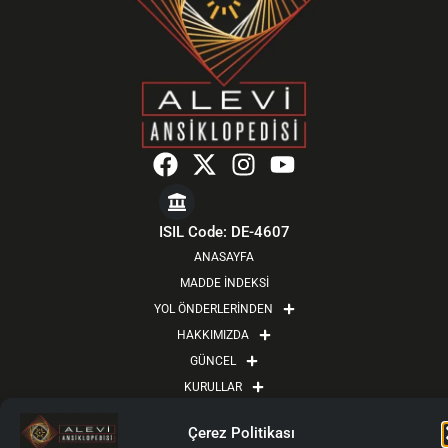
F
X
I
Y
a
-
n
o
c
t
s
u
e
w
t
t
ISIL Code: DE-4607
b
i
a
u
ANASAYFA
o
t
g
b
MADDE İNDEKSİ
o
t
r
e
YOL ÖNDERLERİNDEN
k
e
a
HAKKIMIZDA
r
m
GÜNCEL
KURULLAR
YAZARLAR İÇİN
Çerez Politikası
YAZAR GİRİŞİ