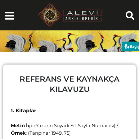
İçeriğe
atla
Bağı
REFERANS VE KAYNAKÇA
KILAVUZU
1. Kitaplar
Metin İçi
: (Yazarın Soyadı Yıl, Sayfa Numarası) /
Örnek
: (Tanpınar 1949, 75)