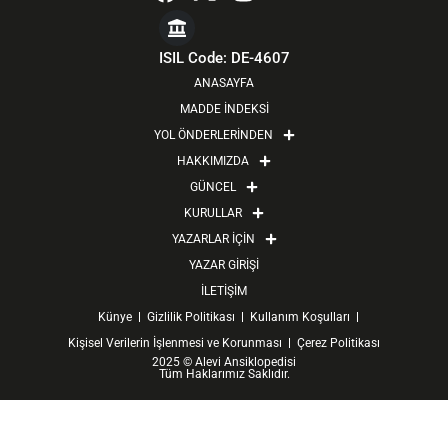
a
-
n
o
c
t
s
u
e
w
t
t
ISIL Code: DE-4607
b
i
a
u
ANASAYFA
o
t
g
b
MADDE İNDEKSİ
o
t
r
e
YOL ÖNDERLERİNDEN
k
e
a
HAKKIMIZDA
r
m
GÜNCEL
KURULLAR
YAZARLAR İÇİN
YAZAR GİRİŞİ
İLETİŞİM
Künye
Gizlilik Politikası
Kullanım Koşulları
Kişisel Verilerin İşlenmesi ve Korunması
Çerez Politikası
2025 © Alevi Ansiklopedisi
Tüm Haklarımız Saklıdır.