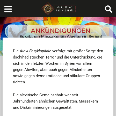
Zum
Inhalt
springen
ANKÜNDIGUNGEN
Es gibt ein Massaker an Aleviten in Syrien!
März 24, 2025
Die
Alevi Enzyklopädie
verfolgt mit großer Sorge den
dschihadistischen Terror und die Unterdrückung, die
sich in den letzten Wochen in Syrien vor allem
gegen Aleviten, aber auch gegen Minderheiten
sowie gegen demokratische und säkulare Gruppen
richten.
Die alevitische Gemeinschaft war seit
Jahrhunderten ähnlichen Gewalttaten, Massakern
und Diskriminierungen ausgesetzt.