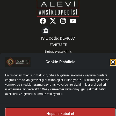
F
X
I
Y
a
-
n
o
c
t
s
u
e
w
t
t
ISIL Code: DE-4607
b
i
a
u
STARTSEITE
o
t
g
b
Eintragsverzeichnis
o
t
r
e
VON DEN GEISTIGEN FÜHRERN
Cookie-Richtlinie
k
e
a
ÜBER UNS
r
m
AKTUELL
En iyi deneyimleri sunmak için, cihaz bilgilerini saklamak ve/veya bunlara
BOARDS
erişmek amacıyla çerezler gibi teknolojiler kullanıyoruz. Bu teknolojilere izin
vermek, bu sitedeki tarama davranışı veya benzersiz kimlikler gibi verileri
FÜR AUTOREN
işlememize izin verecektir. Onay vermemek veya onayı geri çekmek, belirli
AUTOREN-LOGIN
özellikleri ve işlevleri olumsuz etkileyebilir.
KONTAKT
Impressum
Datenschutz
Nutzungsbedingungen
Kişisel Verilerin İşlenmesi ve Korunması
Cookie-Richtlinie
Hepsini kabul et