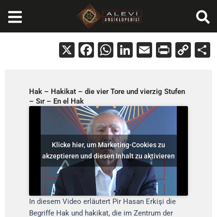
Zum
Inhalt
springen
X
Facebook
WhatsApp
LinkedIn
Email
Print
Cop
Lin
Hak – Hakikat – die vier Tore und vierzig Stufen
– Sır – En el Hak
Klicke hier, um Marketing-Cookies zu
akzeptieren und diesen Inhalt zu aktivieren
In diesem Video erläutert Pir Hasan Erkişi die
Begriffe Hak und hakikat, die im Zentrum der