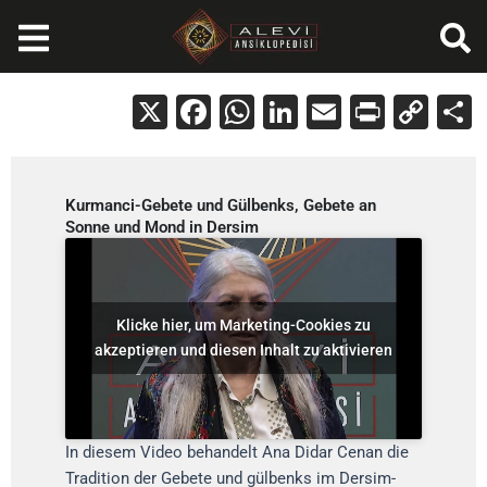
Zum
Inhalt
springen
X
Facebook
WhatsApp
LinkedIn
Email
Print
Cop
Lin
Kurmanci-Gebete und Gülbenks, Gebete an
Sonne und Mond in Dersim
Klicke hier, um Marketing-Cookies zu
akzeptieren und diesen Inhalt zu aktivieren
In diesem Video behandelt Ana Didar Cenan die
Tradition der Gebete und gülbenks im Dersim-