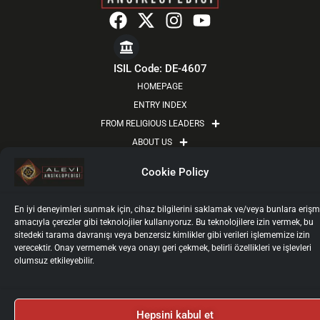
F
X
I
Y
a
-
n
o
c
t
s
u
e
w
t
t
ISIL Code: DE-4607
b
i
a
u
HOMEPAGE
o
t
g
b
ENTRY INDEX
o
t
r
e
FROM RELIGIOUS LEADERS
k
e
a
ABOUT US
r
m
UPDATES
Cookie Policy
BOARDS
FOR AUTHORS
En iyi deneyimleri sunmak için, cihaz bilgilerini saklamak ve/veya bunlara eriş
ENTRY PORTAL
amacıyla çerezler gibi teknolojiler kullanıyoruz. Bu teknolojilere izin vermek, bu
sitedeki tarama davranışı veya benzersiz kimlikler gibi verileri işlememize izin
CONTACT
verecektir. Onay vermemek veya onayı geri çekmek, belirli özellikleri ve işlevleri
Imprint
Privacy Policy
Terms and Conditions
olumsuz etkileyebilir.
Kişisel Verilerin İşlenmesi ve Korunması
Cookie Policy
2025 © Alevi Ansiklopedisi
Tüm Haklarımız Saklıdır.
Hepsini kabul et