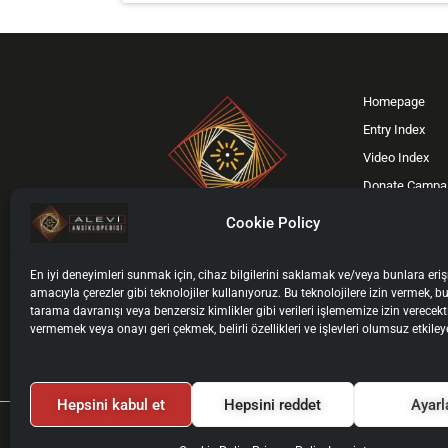
Homepage
Entry Index
Video Index
Donate Campa
Support Us
Cookie Policy
Contact
F
X
I
Y
En iyi deneyimleri sunmak için, cihaz bilgilerini saklamak ve/veya bunlara er
a
-
n
o
amacıyla çerezler gibi teknolojiler kullanıyoruz. Bu teknolojilere izin vermek, bu
ISIL Code: DE-4607
c
t
s
u
tarama davranışı veya benzersiz kimlikler gibi verileri işlememize izin verecekt
vermemek veya onayı geri çekmek, belirli özellikleri ve işlevleri olumsuz etkileye
e
w
t
t
b
i
a
u
o
t
g
b
Hepsini kabul et
Hepsini reddet
Ayarl
o
t
r
e
2026 © Alevi Encyclopedia | All Rights Reserved.
k
e
a