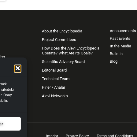
Annoucements
About the Encyclopedia
Past Events
Project Committees
In the Media
How Does the Alevi Encyclopedia
Operate? What Are Its Goals?
Bulletin
ign
Blog
Scientific Advisory Board
Editorial Board
Technical Team
işmek
Pirler / Analar
 sitedeki
ir. Onay
Alevi Networks
bilir.
ar
Imprint
Privacy Policy
Terms and Conditions