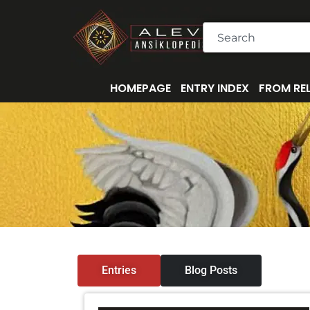
İçeriğe
atla
Ara
HOMEPAGE
ENTRY INDEX
FROM REL
Entries
Blog Posts