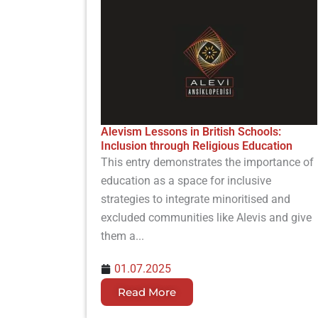
Alevism Lessons in British Schools:
Inclusion through Religious Education
This entry demonstrates the importance of
education as a space for inclusive
strategies to integrate minoritised and
excluded communities like Alevis and give
them a...
01.07.2025
Read More