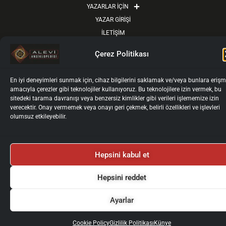
YAZARLAR İÇİN
YAZAR GİRİŞİ
İLETİŞİM
Künye
Gizlilik Politikası
Kullanım Koşulları
Çerez Politikası
Kişisel Verilerin İşlenmesi ve Korunması
Çerez Politikası
2025 © Alevi Ansiklopedisi
Tüm Haklarımız Saklıdır.
En iyi deneyimleri sunmak için, cihaz bilgilerini saklamak ve/veya bunlara eriş
amacıyla çerezler gibi teknolojiler kullanıyoruz. Bu teknolojilere izin vermek, bu
sitedeki tarama davranışı veya benzersiz kimlikler gibi verileri işlememize izin
verecektir. Onay vermemek veya onayı geri çekmek, belirli özellikleri ve işlevleri
olumsuz etkileyebilir.
Hepsini kabul et
Hepsini reddet
Ayarlar
Cookie Policy
Gizlilik Politikası
Künye