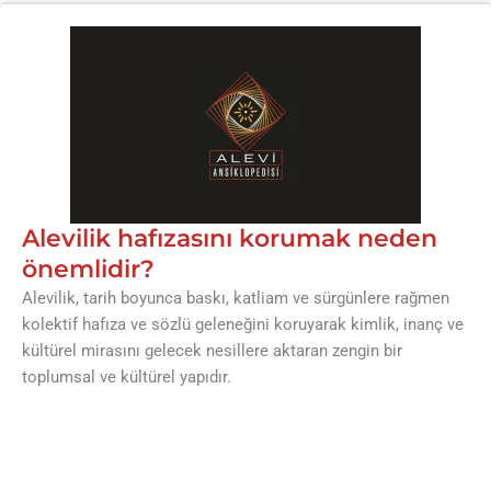
Alevilik hafızasını korumak neden
önemlidir?
Alevilik, tarih boyunca baskı, katliam ve sürgünlere rağmen
kolektif hafıza ve sözlü geleneğini koruyarak kimlik, inanç ve
kültürel mirasını gelecek nesillere aktaran zengin bir
toplumsal ve kültürel yapıdır.
Alevilik, köklü bir inanç ve kültürel mirasa sahip olup, barış,
adalet ve insan sevgisi gibi evrensel değerleri ön planda tutan