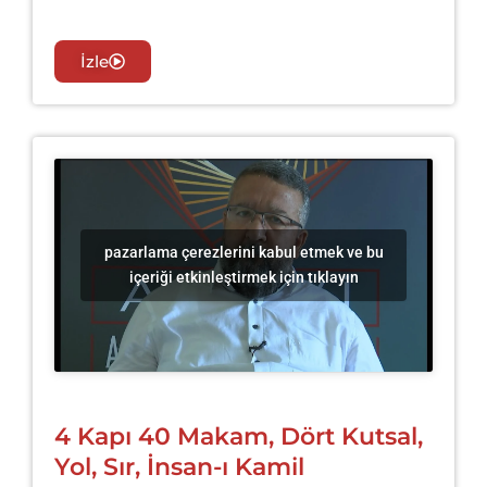
İzle
pazarlama çerezlerini kabul etmek ve bu
içeriği etkinleştirmek için tıklayın
4 Kapı 40 Makam, Dört Kutsal,
Yol, Sır, İnsan-ı Kamil