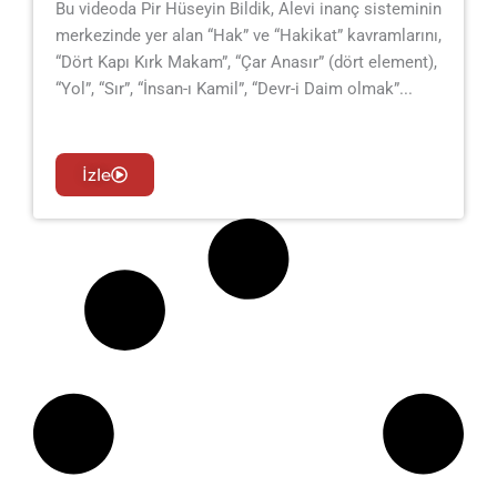
Bu videoda Pir Hüseyin Bildik, Alevi inanç sisteminin
merkezinde yer alan “Hak” ve “Hakikat” kavramlarını,
“Dört Kapı Kırk Makam”, “Çar Anasır” (dört element),
“Yol”, “Sır”, “İnsan-ı Kamil”, “Devr-i Daim olmak”...
İzle