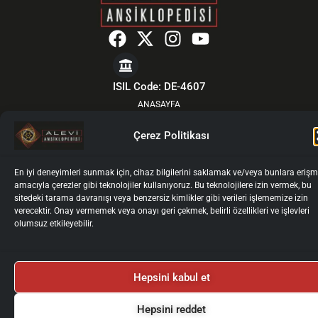
F
X
I
Y
a
-
n
o
c
t
s
u
e
w
t
t
ISIL Code: DE-4607
b
i
a
u
ANASAYFA
o
t
g
b
MADDE İNDEKSİ
Çerez Politikası
o
t
r
e
YOL ÖNDERLERİNDEN
k
e
a
HAKKIMIZDA
En iyi deneyimleri sunmak için, cihaz bilgilerini saklamak ve/veya bunlara eriş
r
m
GÜNCEL
amacıyla çerezler gibi teknolojiler kullanıyoruz. Bu teknolojilere izin vermek, bu
KURULLAR
sitedeki tarama davranışı veya benzersiz kimlikler gibi verileri işlememize izin
verecektir. Onay vermemek veya onayı geri çekmek, belirli özellikleri ve işlevleri
YAZARLAR İÇİN
olumsuz etkileyebilir.
YAZAR GİRİŞİ
İLETİŞİM
Künye
Gizlilik Politikası
Kullanım Koşulları
Hepsini kabul et
Kişisel Verilerin İşlenmesi ve Korunması
Çerez Politikası
2025 © Alevi Ansiklopedisi
Hepsini reddet
Tüm Haklarımız Saklıdır.