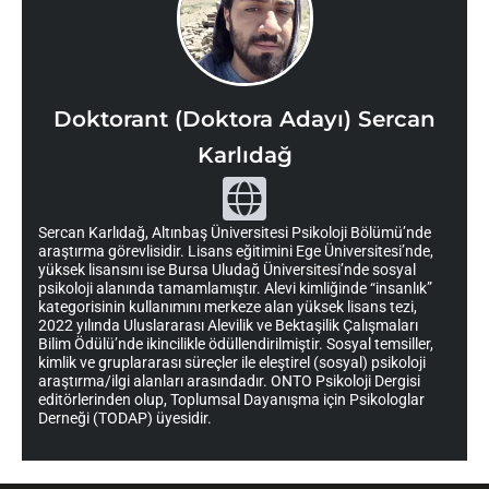
Doktorant (Doktora Adayı) Sercan
Karlıdağ
G
l
Sercan Karlıdağ, Altınbaş Üniversitesi Psikoloji Bölümü’nde
araştırma görevlisidir. Lisans eğitimini Ege Üniversitesi’nde,
o
yüksek lisansını ise Bursa Uludağ Üniversitesi’nde sosyal
b
psikoloji alanında tamamlamıştır. Alevi kimliğinde “insanlık”
kategorisinin kullanımını merkeze alan yüksek lisans tezi,
e
2022 yılında Uluslararası Alevilik ve Bektaşilik Çalışmaları
Bilim Ödülü’nde ikincilikle ödüllendirilmiştir. Sosyal temsiller,
kimlik ve gruplararası süreçler ile eleştirel (sosyal) psikoloji
araştırma/ilgi alanları arasındadır. ONTO Psikoloji Dergisi
editörlerinden olup, Toplumsal Dayanışma için Psikologlar
Derneği (TODAP) üyesidir.