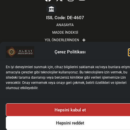
a
-
n
o
c
t
s
u
e
w
t
t
ISIL Code: DE-4607
b
i
a
u
ANASAYFA
o
t
g
b
MADDE İNDEKSİ
o
t
r
e
YOL ÖNDERLERİNDEN
k
e
a
HAKKIMIZDA
Çerez Politikası
r
m
GÜNCEL
KURULLAR
En iyi deneyimleri sunmak için, cihaz bilgilerini saklamak ve/veya bunlara eriş
YAZARLAR İÇİN
amacıyla çerezler gibi teknolojiler kullanıyoruz. Bu teknolojilere izin vermek, bu
sitedeki tarama davranışı veya benzersiz kimlikler gibi verileri işlememize izin
YAZAR GİRİŞİ
verecektir. Onay vermemek veya onayı geri çekmek, belirli özellikleri ve işlevleri
İLETİŞİM
olumsuz etkileyebilir.
Künye
Gizlilik Politikası
Kullanım Koşulları
Kişisel Verilerin İşlenmesi ve Korunması
Çerez Politikası
2025 © Alevi Ansiklopedisi
Hepsini kabul et
Tüm Haklarımız Saklıdır.
Hepsini reddet