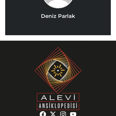
Deniz Parlak
F
X
I
Y