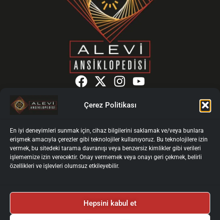
F
X
I
Y
a
-
n
o
c
t
s
u
Çerez Politikası
e
w
t
t
ISIL Code: DE-4607
b
i
a
u
ANASAYFA
En iyi deneyimleri sunmak için, cihaz bilgilerini saklamak ve/veya bunlara
o
t
g
b
erişmek amacıyla çerezler gibi teknolojiler kullanıyoruz. Bu teknolojilere izin
MADDE İNDEKSİ
vermek, bu sitedeki tarama davranışı veya benzersiz kimlikler gibi verileri
o
t
r
e
YOL ÖNDERLERİNDEN
işlememize izin verecektir. Onay vermemek veya onayı geri çekmek, belirli
k
e
a
HAKKIMIZDA
özellikleri ve işlevleri olumsuz etkileyebilir.
r
m
GÜNCEL
KURULLAR
Hepsini kabul et
YAZARLAR İÇİN
YAZAR GİRİŞİ