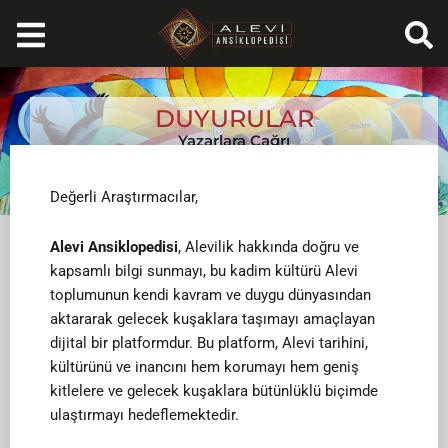
İçeriğe
atla
DUYURULAR
Yazarlara Çağrı
Mart 24, 2025
Değerli Araştırmacılar,
Alevi Ansiklopedisi
, Alevilik hakkında doğru ve
kapsamlı bilgi sunmayı, bu kadim kültürü Alevi
toplumunun kendi kavram ve duygu dünyasından
aktararak gelecek kuşaklara taşımayı amaçlayan
dijital bir platformdur. Bu platform, Alevi tarihini,
kültürünü ve inancını hem korumayı hem geniş
kitlelere ve gelecek kuşaklara bütünlüklü biçimde
ulaştırmayı hedeflemektedir.