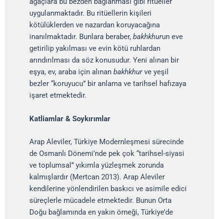
ağaçlara bu bezden bağlanması gibi ritüeller
uygulanmaktadır. Bu ritüellerin kişileri
kötülüklerden ve nazardan koruyacağına
inanılmaktadır. Bunlara beraber,
bakhkhur
un eve
getirilip yakılması ve evin kötü ruhlardan
arındırılması da söz konusudur. Yeni alınan bir
eşya, ev, araba için alınan
bakhkhur
ve yeşil
bezler “koruyucu” bir anlama ve tarihsel hafızaya
işaret etmektedir.
Katliamlar & Soykırımlar
Arap Aleviler, Türkiye Modernleşmesi sürecinde
de Osmanlı Dönemi’nde pek çok “tarihsel-siyasi
ve toplumsal” yıkımla yüzleşmek zorunda
kalmışlardır (Mertcan 2013). Arap Aleviler
kendilerine yönlendirilen baskıcı ve asimile edici
süreçlerle mücadele etmektedir. Bunun Orta
Doğu bağlamında en yakın örneği, Türkiye’de