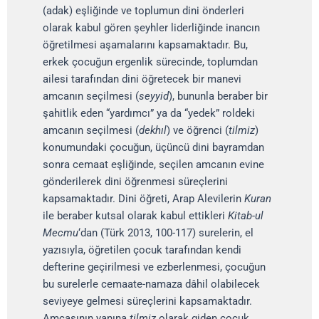
(adak) eşliğinde ve toplumun dini önderleri
olarak kabul gören şeyhler liderliğinde inancın
öğretilmesi aşamalarını kapsamaktadır. Bu,
erkek çocuğun ergenlik sürecinde, toplumdan
ailesi tarafından dini öğretecek bir manevi
amcanın seçilmesi (
seyyid
), bununla beraber bir
şahitlik eden “yardımcı” ya da “yedek” roldeki
amcanın seçilmesi (
dekhıl
) ve öğrenci (
tilmiz
)
konumundaki çocuğun, üçüncü dini bayramdan
sonra cemaat eşliğinde, seçilen amcanın evine
gönderilerek dini öğrenmesi süreçlerini
kapsamaktadır. Dini öğreti, Arap Alevilerin
Kuran
ile beraber kutsal olarak kabul ettikleri
Kitab-ul
Mecmu
‘dan (Türk 2013, 100-117) surelerin, el
yazısıyla, öğretilen çocuk tarafından kendi
defterine geçirilmesi ve ezberlenmesi, çocuğun
bu surelerle cemaate-namaza dâhil olabilecek
seviyeye gelmesi süreçlerini kapsamaktadır.
Amcasının yanına
tilmiz
olarak giden çocuk,