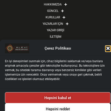
k
e
a
HAKKIMIZDA
r
m
GÜNCEL
KURULLAR
YAZARLAR İÇİN
YAZAR GİRİŞİ
İLETİŞİM
Künye
Gizlilik Politikası
Kullanım Koşulları
Çerez Politikası
Kişisel Verilerin İşlenmesi ve Korunması
Çerez Politikası
2025 © Alevi Ansiklopedisi
Tüm Haklarımız Saklıdır.
En iyi deneyimleri sunmak için, cihaz bilgilerini saklamak ve/veya bunlara
erişmek amacıyla çerezler gibi teknolojiler kullanıyoruz. Bu teknolojilere izin
vermek, bu sitedeki tarama davranışı veya benzersiz kimlikler gibi verileri
işlememize izin verecektir. Onay vermemek veya onayı geri çekmek, belirli
özellikleri ve işlevleri olumsuz etkileyebilir.
Hepsini kabul et
Hepsini reddet