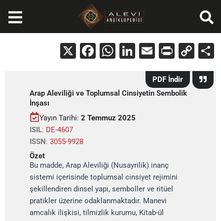
İçeriğe
atla
X
Facebook
WhatsApp
LinkedIn
Email
Print
Cop
Lin
PDF İndir
Arap Aleviliği ve Toplumsal Cinsiyetin Sembolik
İnşası
Yayın Tarihi:
2 Temmuz 2025
ISIL
:
DE-4607
ISSN
:
3055-9928
Özet
Bu madde, Arap Aleviliği (Nusayrilik) inanç
sistemi içerisinde toplumsal cinsiyet rejimini
şekillendiren dinsel yapı, semboller ve ritüel
pratikler üzerine odaklanmaktadır. Manevi
amcalık ilişkisi, tilmizlik kurumu, Kitab-ül