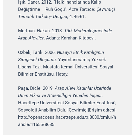
Işık, Caner. 2012. “Halk İnançlarında Kalıp
Değiştirme – Ruh Göçü”.
Acta Turcica: Çevrimiçi
Tematik Türkoloji Dergisi
, 4, 46-61.
Mertcan, Hakan. 2013.
Türk Modernleşmesinde
Arap Aleviler
. Adana: Karahan Kitabevi.
Özbek, Tarık. 2006.
Nusayri Etnik Kimliğinin
Simgesel Oluşumu
. Yayımlanmamış Yüksek
Lisans Tezi. Mustafa Kemal Üniversitesi Sosyal
Bilimler Enstitüsü, Hatay.
Paşa, Dicle. 2019.
Arap Alevi Kadınlar Üzerinde
Dinin Etkisi ve Ataerkilliğin Yeniden İnşası
.
Hacettepe Üniversitesi Sosyal Bilimler Enstitüsü,
Sosyoloji Anabilim Dalı. [Çevrimiçi]Erişim adresi:
http://openaccess.hacettepe.edu.tr:8080/xmlui/h
andle/11655/8685