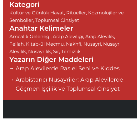
e
Kategori
Kültür ve Günlük Hayat
,
Ritüeller, Kozmolojiler ve
Semboller
,
Toplumsal Cinsiyet
Anahtar Kelimeler
Amcalık Geleneği
,
Arap Aleviliği
,
Arap Alevilik
,
Fellah
,
Kitab-ül Mecmu
,
Nakhfi
,
Nusayri
,
Nusayri
Alevilik
,
Nusayrilik
,
Sır
,
Tilmizlik
Yazarın Diğer Maddeleri
Arap Alevilerde Ras el Seni ve Kıddes
Arabistancı Nusayriler: Arap Alevilerde
Göçmen İşçilik ve Toplumsal Cinsiyet