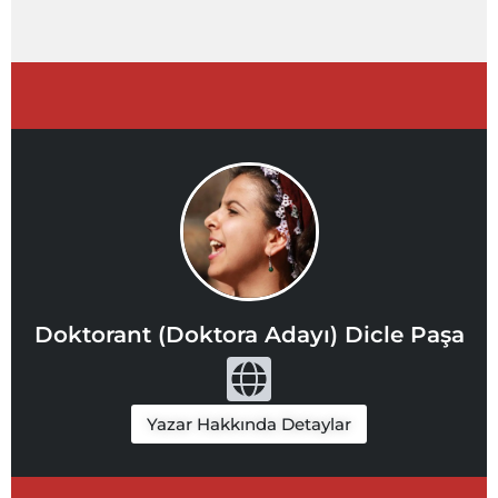
Doktorant (Doktora Adayı) Dicle Paşa
G
l
Yazar Hakkında Detaylar
o
b