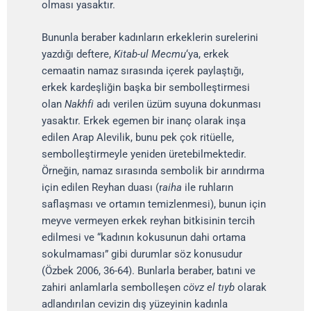
olması yasaktır.
Bununla beraber kadınların erkeklerin surelerini
yazdığı deftere,
Kitab-ul Mecmu
‘ya, erkek
cemaatin namaz sırasında içerek paylaştığı,
erkek kardeşliğin başka bir sembolleştirmesi
olan
Nakhfi
adı verilen üzüm suyuna dokunması
yasaktır. Erkek egemen bir inanç olarak inşa
edilen Arap Alevilik, bunu pek çok ritüelle,
sembolleştirmeyle yeniden üretebilmektedir.
Örneğin, namaz sırasında sembolik bir arındırma
için edilen Reyhan duası (r
aiha
ile ruhların
saflaşması ve ortamın temizlenmesi), bunun için
meyve vermeyen erkek reyhan bitkisinin tercih
edilmesi ve “kadının kokusunun dahi ortama
sokulmaması” gibi durumlar söz konusudur
(Özbek 2006, 36-64). Bunlarla beraber, batıni ve
zahiri anlamlarla sembolleşen
cövz el tıyb
olarak
adlandırılan cevizin dış yüzeyinin kadınla