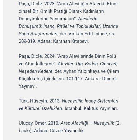
Paşa, Dicle. 2023. “Arap Aleviliğin Ataerkil Etno-
dinsel Bir Kimlik Pratiği Olarak Kadınların
Deneyimlerine Yansımaları”.
Alevilerin
Dönüşümü: İnanç, Ritüel ve Topluluk(lar) Üzerine
Saha Araştırmaları
, der. Volkan Ertit içinde, ss.
289-319. Adana: Karahan Kitabevi.
Paşa, Dicle. 2024. “Arap Alevilerinde Dinin Rolü
ve Ataerkilleşme”.
Aleviler: Din, Beden, Cinsiyet;
Neşeden Kedere
, der. Ayhan Yalçınkaya ve Çilem
Küçükkeleş içinde, ss. 101-117. Ankara: Dipnot
Yayınevi.
Türk, Hüseyin. 2013.
Nusayrilik: İnanç Sistemleri
ve Kültürel Özellikleri
. İstanbul: Kaktüs Yayınları.
Uluçay, Ömer. 2010.
Arap Aleviliği – Nusayrilik
(2.
baskı). Adana: Gözde Yayıncılık.