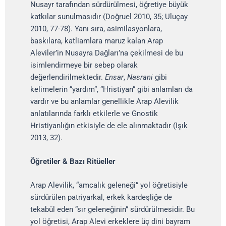
Nusayr tarafından sürdürülmesi, öğretiye büyük
katkılar sunulmasıdır (Doğruel 2010, 35; Uluçay
2010, 77-78). Yanı sıra, asimilasyonlara,
baskılara, katliamlara maruz kalan Arap
Aleviler’in Nusayra Dağları’na çekilmesi de bu
isimlendirmeye bir sebep olarak
değerlendirilmektedir.
Ensar
,
Nasrani
gibi
kelimelerin “yardım”, “Hristiyan” gibi anlamları da
vardır ve bu anlamlar genellikle Arap Alevilik
anlatılarında farklı etkilerle ve Gnostik
Hristiyanlığın etkisiyle de ele alınmaktadır (Işık
2013, 32).
Öğretiler & Bazı Ritüeller
Arap Alevilik, “amcalık geleneği” yol öğretisiyle
sürdürülen patriyarkal, erkek kardeşliğe de
tekabül eden “sır geleneğinin” sürdürülmesidir. Bu
yol öğretisi, Arap Alevi erkeklere üç dini bayram