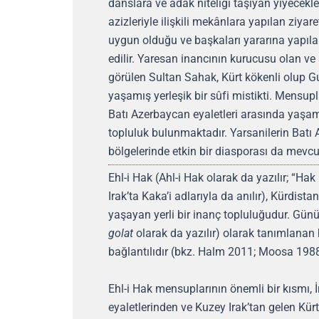
danslara ve adak niteliği taşıyan yiyecekl
azizleriyle ilişkili mekânlara yapılan ziya
uygun olduğu ve başkaları yararına yapıla
edilir. Yaresan inancının kurucusu olan ve
görülen Sultan Sahak, Kürt kökenli olup G
yaşamış yerleşik bir sûfi mistikti. Mensup
Batı Azerbaycan eyaletleri arasında yaşamak
topluluk bulunmaktadır. Yarsanilerin Batı 
bölgelerinde etkin bir diasporası da mevcu
Ehl-i Hak (Ahl-i Hak olarak da yazılır; “Ha
Irak’ta Kaka’i adlarıyla da anılır), Kürdista
yaşayan yerli bir inanç topluluğudur. Günüm
golat
olarak da yazılır) olarak tanımlanan h
bağlantılıdır (bkz. Halm 2011; Moosa 1988
Ehl-i Hak mensuplarının önemli bir kısmı, 
eyaletlerinden ve Kuzey Irak’tan gelen Kürt