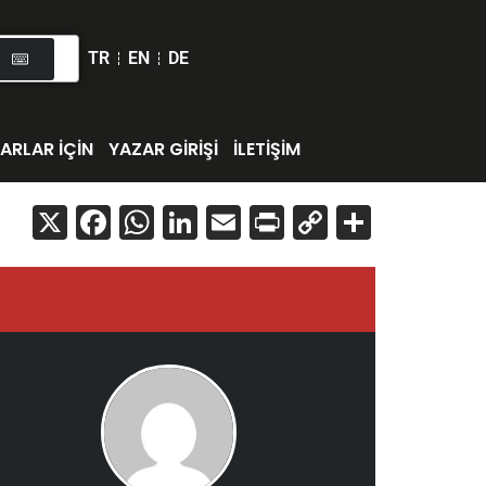
TR
EN
DE
ARLAR İÇİN
YAZAR GİRİŞİ
İLETİŞİM
X
Facebook
WhatsApp
LinkedIn
Email
Print
Copy
Share
Link