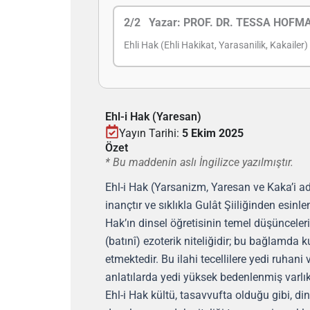
2/2 Yazar:
PROF. DR. TESSA HOFM
Ehli Hak (Ehli Hakikat, Yarasanilik, Kakailer)
Ehl-i Hak (Yaresan)
Yayın Tarihi:
5 Ekim 2025
Özet
* Bu maddenin aslı İngilizce yazılmıştır.
Ehl-i Hak (Yarsanizm, Yaresan ve Kaka’i adla
inançtır ve sıklıkla Gulât Şiiliğinden esinlen
Hak’ın dinsel öğretisinin temel düşünceleri,
(batınî) ezoterik niteliğidir; bu bağlamda
etmektedir. Bu ilahi tecellilere yedi ruhani v
anlatılarda yedi yüksek bedenlenmiş varlı
Ehl-i Hak kültü, tasavvufta olduğu gibi, d