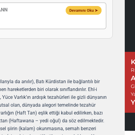
ANN
Devamını Oku ➤
K
R
A
rıyla da anılır), Batı Kürdistan ile bağlantılı bir
G
en hareketlerden biri olarak sınıflandırılır. Ehl-i
Y
 Yüce Varlık’ın ardışık tezahürleri ile gizli dünyanın
Y
 kutsal olan, dünyada alegori temelinde tezahür
arlığın (Haft Tan) eşlik ettiği kabul edilirken, bazı
ktan (Haftawana – yedi oğul) da söz edilmektedir.
insel şiirin (kalam) okunmasına, semah benzeri