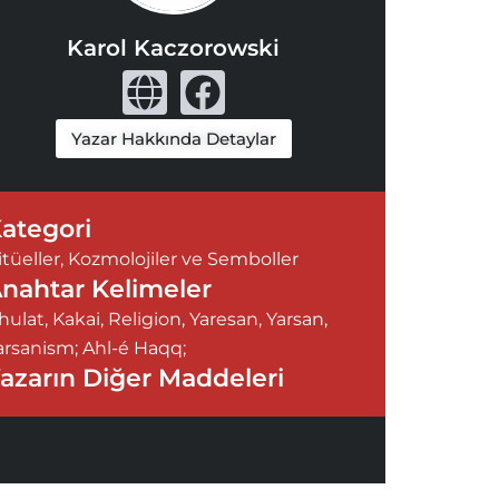
Karol Kaczorowski
G
F
l
a
Yazar Hakkında Detaylar
o
c
b
e
e
b
ategori
o
itüeller, Kozmolojiler ve Semboller
nahtar Kelimeler
o
hulat
,
Kakai
,
Religion
,
Yaresan
,
Yarsan
,
k
arsanism; Ahl-é Haqq;
azarın Diğer Maddeleri