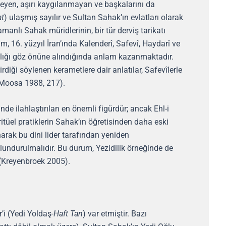
eyen, aşırı kaygılanmayan ve başkalarını da
at
) ulaşmış sayılır ve Sultan Sahak’ın evlatları olarak
anlı Sahak müridlerinin, bir tür derviş tarikatı
 16. yüzyıl İran’ında Kalenderî, Safevî, Haydarî ve
gınlığı göz önüne alındığında anlam kazanmaktadır.
rdiği söylenen kerametlere dair anlatılar, Safevîlerle
 (Moosa 1988, 217).
de ilahlaştırılan en önemli figürdür; ancak Ehl-i
itüel pratiklerin Sahak’ın öğretisinden daha eski
arak bu dini lider tarafından yeniden
undurulmalıdır. Bu durum, Yezidilik örneğinde de
 (Kreyenbroek 2005).
’i (Yedi Yoldaş-
Haft Tan
) var etmiştir. Bazı