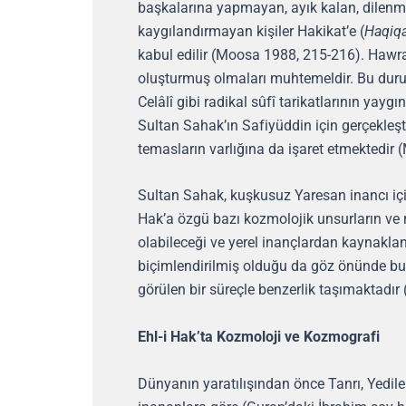
başkalarına yapmayan, ayık kalan, dilenm
kaygılandırmayan kişiler Hakikat’e (
Haqiq
kabul edilir (Moosa 1988, 215-216). Hawram
oluşturmuş olmaları muhtemeldir. Bu durum,
Celâlî gibi radikal sûfî tarikatlarının yay
Sultan Sahak’ın Safiyüddin için gerçekleşti
temasların varlığına da işaret etmektedir
Sultan Sahak, kuşkusuz Yaresan inancı için
Hak’a özgü bazı kozmolojik unsurların ve r
olabileceği ve yerel inançlardan kaynaklan
biçimlendirilmiş olduğu da göz önünde bul
görülen bir süreçle benzerlik taşımaktadır
Ehl-i Hak’ta Kozmoloji ve Kozmografi
Dünyanın yaratılışından önce Tanrı, Yediler