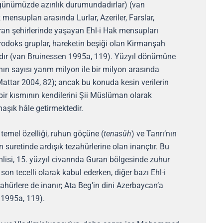
 günümüzde azınlık durumundadırlar) (van
mensupları arasında Lurlar, Azeriler, Farslar,
ran şehirlerinde yaşayan Ehl-i Hak mensupları
odoks gruplar, hareketin beşiği olan Kirmanşah
dır (van Bruinessen 1995a, 119). Yüzyıl dönümüne
ın sayısı yarım milyon ile bir milyon arasında
attar 2004, 82); ancak bu konuda kesin verilerin
ir kısmının kendilerini Şii Müslüman olarak
aşık hâle getirmektedir.
 temel özelliği, ruhun göçüne (
tenasüh
) ve Tanrı’nın
n suretinde ardışık tezahürlerine olan inançtır. Bu
nemlisi, 15. yüzyıl civarında Guran bölgesinde zuhur
son tecelli olarak kabul ederken, diğer bazı Ehl-i
ahürlere de inanır; Ata Beg’in dini Azerbaycan’a
 1995a, 119).