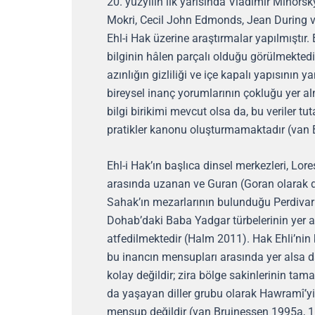
20. yüzyılın ilk yarısında Vladimir Mino
Mokri, Cecil John Edmonds, Jean During v
Ehl-i Hak üzerine araştırmalar yapılmıştır.
bilginin hâlen parçalı olduğu görülmekted
azınlığın gizliliği ve içe kapalı yapısının y
bireysel inanç yorumlarının çokluğu yer alm
bilgi birikimi mevcut olsa da, bu veriler tu
pratikler kanonu oluşturmamaktadır (van 
Ehl-i Hak’ın başlıca dinsel merkezleri, Lore
arasında uzanan ve Guran (Goran olarak da 
Sahak’ın mezarlarının bulunduğu Perdivar (
Dohab’daki Baba Yadgar türbelerinin yer al
atfedilmektedir (Halm 2011). Hak Ehli’nin k
bu inancın mensupları arasında yer alsa da,
kolay değildir; zira bölge sakinlerinin tamamı
da yaşayan diller grubu olarak Hawramî’
mensup değildir (van Bruinessen 1995a, 