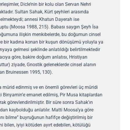
eşimler, Dicle’nin bir kolu olan Servan Nehri
aktadır. Sultan Sahak, Kürt şeyhleri arasında
gelmekteydi; annesi Khatun Dayerah ise
uptu (Moosa 1988, 215). Babası saygın Şeyh İsa
 doğumuna ilişkin menkıbelerde, bu doğumun cinsel
kire bir kadına konan bir kuşun dönüşümü yoluyla ya
nyaya gelmesi şeklinde anlatıldığı belirtilmektedir
cıya göre, bakire doğum anlatısı, Hristiyan
uttur) ziyade, Gnostik geleneklerde cinsel alanın
van Bruinessen 1995, 130).
 mürid edinmiş ve en önemli görevleri üç müridi
oji Binyamin’e emanet edilmiş, Pir Musa kitaplardan
k görevlendirilmiştir. Bir süre sonra Sahak’ın
adan kaybolduğu anlatılır. Matti Moosa’ya göre
ını bilme” buyruğunun hafifçe değiştirilmiş bir
i bilen, iyiyi kötüden ayırt edebilen, kötülüğü