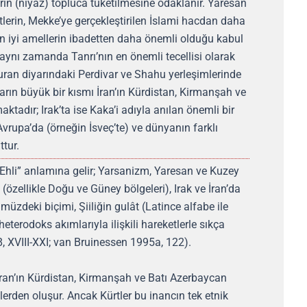
erin (niyaz) topluca tüketilmesine odaklanır. Yaresan
retlerin, Mekke’ye gerçekleştirilen İslami hacdan daha
n iyi amellerin ibadetten daha önemli olduğu kabul
 aynı zamanda Tanrı’nın en önemli tecellisi olarak
uran diyarındaki Perdivar ve Shahu yerleşimlerinde
ların büyük bir kısmı İran’ın Kürdistan, Kirmanşah ve
tadır; Irak’ta ise Kaka’i adıyla anılan önemli bir
Avrupa’da (örneğin İsveç’te) ve dünyanın farklı
ttur.
k Ehli” anlamına gelir; Yarsanizm, Yaresan ve Kuzey
n (özellikle Doğu ve Güney bölgeleri), Irak ve İran’da
üzdeki biçimi, Şiiliğin gulât (Latince alfabe ile
eterodoks akımlarıyla ilişkili hareketlerle sıkça
, XVIII-XXI; van Bruinessen 1995a, 122).
İran’ın Kürdistan, Kirmanşah ve Batı Azerbaycan
lerden oluşur. Ancak Kürtler bu inancın tek etnik