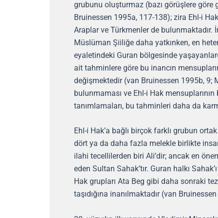
grubunu oluşturmaz (bazı görüşlere göre
Bruinessen 1995a, 117-138); zira Ehl-i Hak 
Araplar ve Türkmenler de bulunmaktadır. İ
Müslüman Şiiliğe daha yatkınken, en heter
eyaletindeki Guran bölgesinde yaşayanlar
ait tahminlere göre bu inancın mensupların
değişmektedir (van Bruinessen 1995b, 9; M
bulunmaması ve Ehl-i Hak mensuplarının b
tanımlamaları, bu tahminleri daha da karm
Ehl-i Hak’a bağlı birçok farklı grubun ortak
dört ya da daha fazla melekle birlikte insa
ilahi tecellilerden biri Ali’dir; ancak en ö
eden Sultan Sahak’tır. Guran halkı Sahak’ı 
Hak grupları Ata Beg gibi daha sonraki tez
taşıdığına inanılmaktadır (van Bruinessen