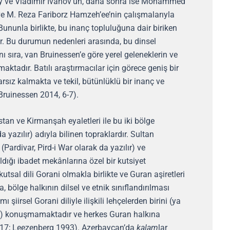
rsky ve Vladimir Ivanov’un, daha sonra ise Mohammed
e M. Reza Fariborz Hamzeh’ee’nin çalışmalarıyla
 Bununla birlikte, bu inanç topluluğuna dair biriken
ir. Bu durumun nedenleri arasında, bu dinsel
anı sıra, van Bruinessen’e göre yerel geleneklerin ve
aktadır. Batılı araştırmacılar için görece geniş bir
tarsız kalmakta ve tekil, bütünlüklü bir inanç ve
Bruinessen 2014, 6-7).
stan ve Kirmanşah eyaletleri ile bu iki bölge
yazılır) adıyla bilinen topraklardır. Sultan
Pardivar, Pird-i War olarak da yazılır) ve
dığı ibadet mekânlarına özel bir kutsiyet
utsal dili Gorani olmakla birlikte ve Guran aşiretleri
 bölge halkının dilsel ve etnik sınıflandırılması
 şiirsel Gorani diliyle ilişkili lehçelerden birini (ya
yi) konuşmamaktadır ve herkes Guran halkına
117; Leezenberg 1993). Azerbaycan’da
kalam
lar