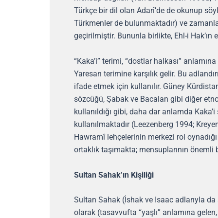
Türkçe bir dil olan Adarî’de de okunup söyl
Türkmenler de bulunmaktadır) ve zamanla 
geçirilmiştir. Bununla birlikte, Ehl-i Hak’ın 
“Kaka’i” terimi, “dostlar halkası” anlamın
Yaresan terimine karşılık gelir. Bu adlandır
ifade etmek için kullanılır. Güney Kürdista
sözcüğü, Şabak ve Bacalan gibi diğer etno
kullanıldığı gibi, daha dar anlamda Kaka’i
kullanılmaktadır (Leezenberg 1994; Kreyen
Hawramî lehçelerinin merkezi rol oynadığı d
ortaklık taşımakta; mensuplarının önemli b
Sultan Sahak’ın Kişiliği
Sultan Sahak (İshak ve Isaac adlarıyla da an
olarak (tasavvufta “yaşlı” anlamına gelen, 