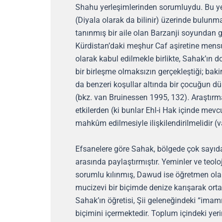
Shahu yerleşimlerinden sorumluydu. Bu yerl
(Diyala olarak da bilinir) üzerinde bulunm
tanınmış bir aile olan Barzanji soyundan 
Kürdistan’daki meşhur Caf aşiretine mens
olarak kabul edilmekle birlikte, Sahak’ın
bir birleşme olmaksızın gerçekleştiği; ba
da benzeri koşullar altında bir çocuğun dü
(bkz. van Bruinessen 1995, 132). Araştırma
etkilerden (ki bunlar Ehl-i Hak içinde mevc
mahkûm edilmesiyle ilişkilendirilmelidir (
Efsanelere göre Sahak, bölgede çok sayıda
arasında paylaştırmıştır. Yeminler ve teol
sorumlu kılınmış, Dawud ise öğretmen olara
mucizevi bir biçimde denize karışarak ort
Sahak’ın öğretisi, Şii geleneğindeki “imam
biçimini içermektedir. Toplum içindeki yerin