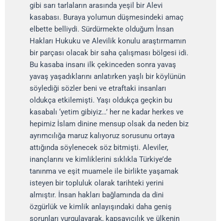
gibi sarı tarlaların arasında yeşil bir Alevi
kasabası. Buraya yolumun düşmesindeki amaç
elbette belliydi. Sürdürmekte olduğum İnsan
Hakları Hukuku ve Alevilik konulu araştırmamın
bir parçası olacak bir saha çalışması bölgesi idi.
Bu kasaba insanı ilk çekinceden sonra yavaş
yavaş yaşadıklarını anlatırken yaşlı bir köylünün
söylediği sözler beni ve etraftaki insanları
oldukça etkilemişti. Yaşı oldukça geçkin bu
kasabalı ‘yetim gibiyiz…’ her ne kadar herkes ve
hepimiz İslam dinine mensup olsak da neden biz
ayrımcılığa maruz kalıyoruz sorusunu ortaya
attığında söylenecek söz bitmişti. Aleviler,
inançlarını ve kimliklerini sıklıkla Türkiye’de
tanınma ve eşit muamele ile birlikte yaşamak
isteyen bir topluluk olarak tarihteki yerini
almıştır. İnsan hakları bağlamında da dini
özgürlük ve kimlik anlayışındaki daha geniş
sorunları vurgulayarak, kapsayıcılık ve ülkenin