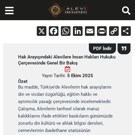
İçeriğe
atla
X
Facebook
WhatsApp
LinkedIn
Email
Print
Cop
Lin
PDF İndir
Hak Arayışındaki Alevilere İnsan Hakları Hukuku
Çerçevesinde Genel Bir Bakış
Yayın Tarihi:
5 Ekim 2025
Özet
Bu madde, Türkiye’de Alevilerin hak arayışlarını
din ve vicdan özgürlüğü, eğitim hakkı ve
ayrımcılık yasağı çerçevesinde incelemektedir.
Çalışma, Alevilerin tarihsel olarak maruz
kaldıklarını ifade ettikleri baskıların günümüzde
zorunlu din kültürü ve ahlak bilgisi dersleri,
cemevlerinin ibadethane statüsünün