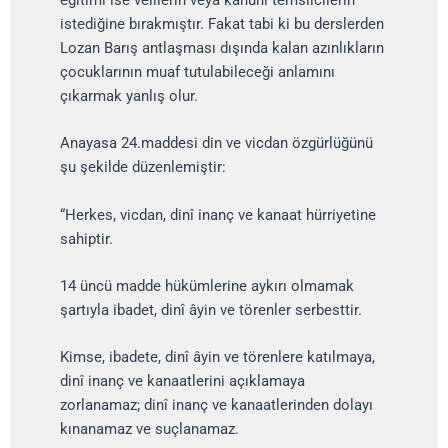
eğitimi ise velilerin veya kanuni temsilcilerin
istediğine bırakmıştır. Fakat tabi ki bu derslerden
Lozan Barış antlaşması dışında kalan azınlıkların
çocuklarının muaf tutulabileceği anlamını
çıkarmak yanlış olur.
Anayasa 24.maddesi din ve vicdan özgürlüğünü
şu şekilde düzenlemiştir:
“Herkes, vicdan, dinî inanç ve kanaat hürriyetine
sahiptir.
14 üncü madde hükümlerine aykırı olmamak
şartıyla ibadet, dinî âyin ve törenler serbesttir.
Kimse, ibadete, dinî âyin ve törenlere katılmaya,
dinî inanç ve kanaatlerini açıklamaya
zorlanamaz; dinî inanç ve kanaatlerinden dolayı
kınanamaz ve suçlanamaz.