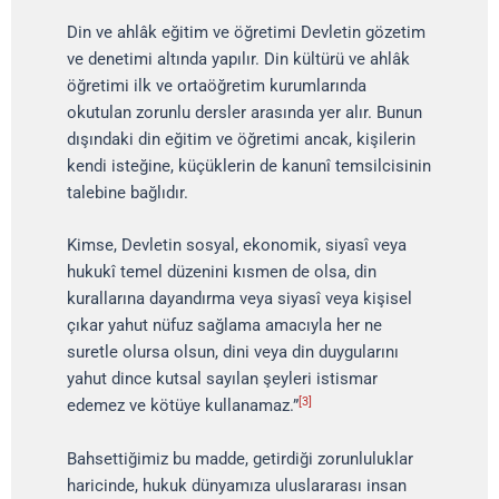
Din ve ahlâk eğitim ve öğretimi Devletin gözetim
ve denetimi altında yapılır. Din kültürü ve ahlâk
öğretimi ilk ve ortaöğretim kurumlarında
okutulan zorunlu dersler arasında yer alır. Bunun
dışındaki din eğitim ve öğretimi ancak, kişilerin
kendi isteğine, küçüklerin de kanunî temsilcisinin
talebine bağlıdır.
Kimse, Devletin sosyal, ekonomik, siyasî veya
hukukî temel düzenini kısmen de olsa, din
kurallarına dayandırma veya siyasî veya kişisel
çıkar yahut nüfuz sağlama amacıyla her ne
suretle olursa olsun, dini veya din duygularını
yahut dince kutsal sayılan şeyleri istismar
[3]
edemez ve kötüye kullanamaz.”
Bahsettiğimiz bu madde, getirdiği zorunluluklar
haricinde, hukuk dünyamıza uluslararası insan