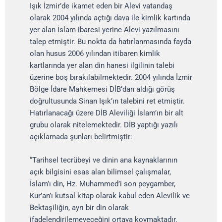
Işık İzmir’de ikamet eden bir Alevi vatandaş
olarak 2004 yılında açtığı dava ile kimlik kartında
yer alan İslam ibaresi yerine Alevi yazılmasını
talep etmiştir. Bu nokta da hatırlanmasında fayda
olan husus 2006 yılından itibaren kimlik
kartlarında yer alan din hanesi ilgilinin talebi
üzerine boş bırakılabilmektedir. 2004 yılında İzmir
Bölge İdare Mahkemesi DİB’dan aldığı görüş
doğrultusunda Sinan Işık’ın talebini ret etmiştir.
Hatırlanacağı üzere DİB Aleviliği İslam’ın bir alt
grubu olarak nitelemektedir. DİB yaptığı yazılı
açıklamada şunları belirtmiştir:
“Tarihsel tecrübeyi ve dinin ana kaynaklarının
açık bilgisini esas alan bilimsel çalışmalar,
İslam’ı din, Hz. Muhammed’i son peygamber,
Kur’an’ı kutsal kitap olarak kabul eden Alevilik ve
Bektaşiliğin, ayrı bir din olarak
ifadelendirilemeyeceğini ortaya koymaktadır.