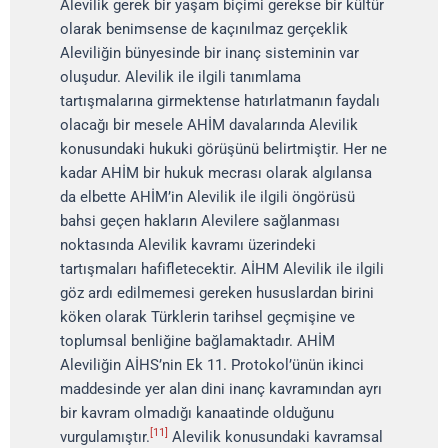
Alevilik gerek bir yaşam biçimi gerekse bir kültür
olarak benimsense de kaçınılmaz gerçeklik
Aleviliğin bünyesinde bir inanç sisteminin var
oluşudur. Alevilik ile ilgili tanımlama
tartışmalarına girmektense hatırlatmanın faydalı
olacağı bir mesele AHİM davalarında Alevilik
konusundaki hukuki görüşünü belirtmiştir. Her ne
kadar AHİM bir hukuk mecrası olarak algılansa
da elbette AHİM’in Alevilik ile ilgili öngörüsü
bahsi geçen hakların Alevilere sağlanması
noktasında Alevilik kavramı üzerindeki
tartışmaları hafifletecektir. AİHM Alevilik ile ilgili
göz ardı edilmemesi gereken hususlardan birini
köken olarak Türklerin tarihsel geçmişine ve
toplumsal benliğine bağlamaktadır. AHİM
Aleviliğin AİHS’nin Ek 11. Protokol’ünün ikinci
maddesinde yer alan dini inanç kavramından ayrı
bir kavram olmadığı kanaatinde olduğunu
[11]
vurgulamıştır.
Alevilik konusundaki kavramsal