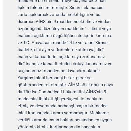
mahkeme bu nitelendirmeye dayanarak Sinan
Işık’ın talebini ret etmiştir. Sinan Işık inancını
zorla açıklamak zorunda bırakıldığını ve bu
durumun AİHS’nin 9.maddesindeki din ve vicdan
özgürlüğünü düzenleyen maddenin ‘… dinini veya
inancını açıklama özgürlüğünü de içerir’ kısmına
ve T.C. Anayasası madde 24.te yer alan ‘Kimse,
ibadete, dinî âyin ve törenlere katılmaya, dinî
inanç ve kanaatlerini açıklamaya zorlanamaz;
dinî inanç ve kanaatlerinden dolayı kınanamaz ve
suçlanamaz.’ maddesine dayandırmaktadır.
Yargıtay talebi herhangi bir ek gerekçe
göstermeden ret etmiştir. AİHM söz konusu dava
da Türkiye Cumhuriyeti hükümetini AİHS’nin 9.
maddesini ihlal ettiği gerekçesi ile mahkum
etmiş ve devamında herhangi başka bir madde
ihlali konusunda karara varmamıştır. Mahkeme
verdiği karar da insan hakları açısından en uygun
yöntemin kimlik kartlarından din hanesinin