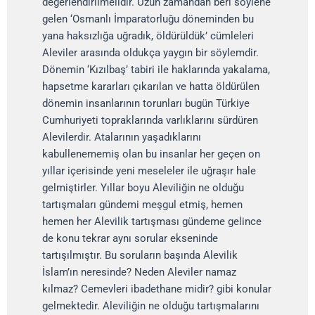
değerlendirilmelidir. Uzun zamandan beri söylene
gelen ‘Osmanlı İmparatorluğu döneminden bu
yana haksızlığa uğradık, öldürüldük’ cümleleri
Aleviler arasında oldukça yaygın bir söylemdir.
Dönemin ‘Kızılbaş’ tabiri ile haklarında yakalama,
hapsetme kararları çıkarılan ve hatta öldürülen
dönemin insanlarının torunları bugün Türkiye
Cumhuriyeti topraklarında varlıklarını sürdüren
Alevilerdir. Atalarının yaşadıklarını
kabullenememiş olan bu insanlar her geçen on
yıllar içerisinde yeni meseleler ile uğraşır hale
gelmiştirler. Yıllar boyu Aleviliğin ne olduğu
tartışmaları gündemi meşgul etmiş, hemen
hemen her Alevilik tartışması gündeme gelince
de konu tekrar aynı sorular ekseninde
tartışılmıştır. Bu soruların başında Alevilik
İslam’ın neresinde? Neden Aleviler namaz
kılmaz? Cemevleri ibadethane midir? gibi konular
gelmektedir. Aleviliğin ne olduğu tartışmalarını