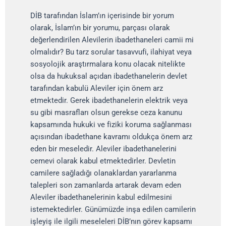
DİB tarafından İslam’ın içerisinde bir yorum
olarak, İslam’ın bir yorumu, parçası olarak
değerlendirilen Alevilerin ibadethaneleri camii mi
olmalıdır? Bu tarz sorular tasavvufi, ilahiyat veya
sosyolojik araştırmalara konu olacak nitelikte
olsa da hukuksal açıdan ibadethanelerin devlet
tarafından kabulü Aleviler için önem arz
etmektedir. Gerek ibadethanelerin elektrik veya
su gibi masrafları olsun gerekse ceza kanunu
kapsamında hukuki ve fiziki koruma sağlanması
açısından ibadethane kavramı oldukça önem arz
eden bir meseledir. Aleviler ibadethanelerini
cemevi olarak kabul etmektedirler. Devletin
camilere sağladığı olanaklardan yararlanma
talepleri son zamanlarda artarak devam eden
Aleviler ibadethanelerinin kabul edilmesini
istemektedirler. Günümüzde inşa edilen camilerin
işleyiş ile ilgili meseleleri DİB’nın görev kapsamı