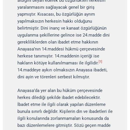
aldığını beyan ederek bu özgürlükten herkesin
yaralanmasını sağlayacak genel bir giriş
yapmıştır. Kısacası, bu özgürlüğün ayrım
yapılmaksızın herkesin hakkı olduğunu
belirtmiştir. Dini inanç ve kanaat özgürlüğünün
uygulanma şekillerine gelince ise 24.madde dini
gerekliliklerden olan ibadet etme hakkının
Anayasa’nın 14.maddesi hükmü çerçevesinde
herkese tanımıştır. 14.maddenin içeriği ise
[1]
hakların kötüye kullanılmaması ile ilgilidir.
14.maddeye aykırı olmaksızın Anayasa ibadeti,
dini ayin ve törenleri serbest kılmıştır.
Anayasa’da yer alan bu hüküm çerçevesinde
herkes dilediği şekilde ibadet edebilecektir.
İbadet etme ile ilgili olarak yapılan düzenleme
bunula sınırlı değildir. Kişilerin din ve ibadetleri ile
ilgili konularında zorlanmamaları konusunda da
bazı düzenlemelere gitmiştir. Sözü geçen madde