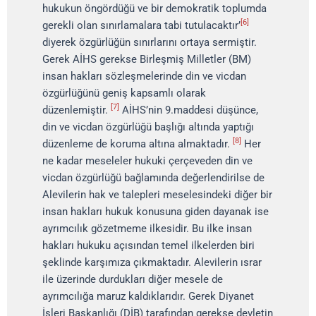
hukukun öngördüğü ve bir demokratik toplumda
[6]
gerekli olan sınırlamalara tabi tutulacaktır’
diyerek özgürlüğün sınırlarını ortaya sermiştir.
Gerek AİHS gerekse Birleşmiş Milletler (BM)
insan hakları sözleşmelerinde din ve vicdan
özgürlüğünü geniş kapsamlı olarak
[7]
düzenlemiştir.
AİHS’nin 9.maddesi düşünce,
din ve vicdan özgürlüğü başlığı altında yaptığı
[8]
düzenleme de koruma altına almaktadır.
Her
ne kadar meseleler hukuki çerçeveden din ve
vicdan özgürlüğü bağlamında değerlendirilse de
Alevilerin hak ve talepleri meselesindeki diğer bir
insan hakları hukuk konusuna giden dayanak ise
ayrımcılık gözetmeme ilkesidir. Bu ilke insan
hakları hukuku açısından temel ilkelerden biri
şeklinde karşımıza çıkmaktadır. Alevilerin ısrar
ile üzerinde durdukları diğer mesele de
ayrımcılığa maruz kaldıklarıdır. Gerek Diyanet
İşleri Başkanlığı (DİB) tarafından gerekse devletin