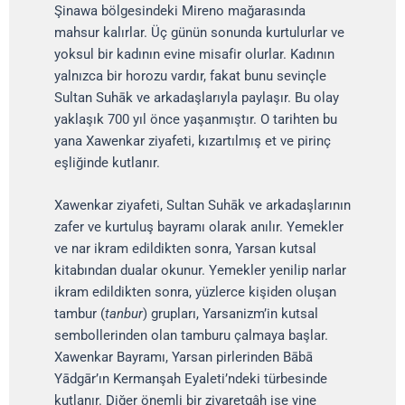
Şinawa bölgesindeki Mireno mağarasında
mahsur kalırlar. Üç günün sonunda kurtulurlar ve
yoksul bir kadının evine misafir olurlar. Kadının
yalnızca bir horozu vardır, fakat bunu sevinçle
Sultan Suhāk ve arkadaşlarıyla paylaşır. Bu olay
yaklaşık 700 yıl önce yaşanmıştır. O tarihten bu
yana Xawenkar ziyafeti, kızartılmış et ve pirinç
eşliğinde kutlanır.
Xawenkar ziyafeti, Sultan Suhāk ve arkadaşlarının
zafer ve kurtuluş bayramı olarak anılır. Yemekler
ve nar ikram edildikten sonra, Yarsan kutsal
kitabından dualar okunur. Yemekler yenilip narlar
ikram edildikten sonra, yüzlerce kişiden oluşan
tambur (
tanbur
) grupları, Yarsanizm’in kutsal
sembollerinden olan tamburu çalmaya başlar.
Xawenkar Bayramı, Yarsan pirlerinden Bābā
Yādgār’ın Kermanşah Eyaleti’ndeki türbesinde
kutlanır. Diğer önemli bir ziyaretgâh ise yine