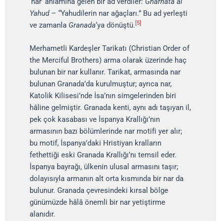
‘nar’ anlamına gelen bir ad verdiler:
Gharnata al
Yahud
– “Yahudilerin nar ağaçları.” Bu ad yerleşti
[5]
ve zamanla
Granada
‘ya dönüştü.
Merhametli Kardeşler Tarikatı (Christian Order of
the Merciful Brothers) arma olarak üzerinde haç
bulunan bir nar kullanır. Tarikat, armasında nar
bulunan Granada’da kurulmuştur; ayrıca nar,
Katolik Kilisesi’nde İsa’nın simgelerinden biri
hâline gelmiştir. Granada kenti, aynı adı taşıyan il,
pek çok kasabası ve İspanya Krallığı’nın
armasının bazı bölümlerinde nar motifi yer alır;
bu motif, İspanya’daki Hristiyan kralların
fethettiği eski Granada Krallığı’nı temsil eder.
İspanya bayrağı, ülkenin ulusal armasını taşır;
dolayısıyla armanın alt orta kısmında bir nar da
bulunur. Granada çevresindeki kırsal bölge
günümüzde hâlâ önemli bir nar yetiştirme
alanıdır.