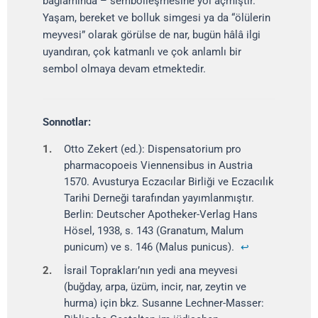
bağlamında – sembolleşmesine yol açmıştır.
Yaşam, bereket ve bolluk simgesi ya da “ölülerin
meyvesi” olarak görülse de nar, bugün hâlâ ilgi
uyandıran, çok katmanlı ve çok anlamlı bir
sembol olmaya devam etmektedir.
Sonnotlar:
1.
Otto Zekert (ed.): Dispensatorium pro
pharmacopoeis Viennensibus in Austria
1570. Avusturya Eczacılar Birliği ve Eczacılık
Tarihi Derneği tarafından yayımlanmıştır.
Berlin: Deutscher Apotheker-Verlag Hans
Hösel, 1938, s. 143 (Granatum, Malum
punicum) ve s. 146 (Malus punicus).
↩
2.
İsrail Toprakları’nın yedi ana meyvesi
(buğday, arpa, üzüm, incir, nar, zeytin ve
hurma) için bkz. Susanne Lechner-Masser: