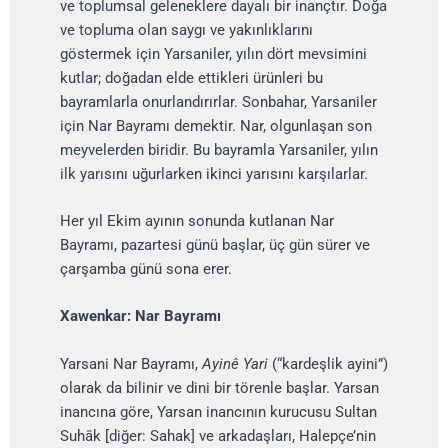
ve toplumsal geleneklere dayalı bir inançtır. Doğa
ve topluma olan saygı ve yakınlıklarını
göstermek için Yarsaniler, yılın dört mevsimini
kutlar; doğadan elde ettikleri ürünleri bu
bayramlarla onurlandırırlar. Sonbahar, Yarsaniler
için Nar Bayramı demektir. Nar, olgunlaşan son
meyvelerden biridir. Bu bayramla Yarsaniler, yılın
ilk yarısını uğurlarken ikinci yarısını karşılarlar.
Her yıl Ekim ayının sonunda kutlanan Nar
Bayramı, pazartesi günü başlar, üç gün sürer ve
çarşamba günü sona erer.
Xawenkar: Nar Bayramı
Yarsani Nar Bayramı,
Ayinê Yari
(“kardeşlik ayini”)
olarak da bilinir ve dini bir törenle başlar. Yarsan
inancına göre, Yarsan inancının kurucusu Sultan
Suhāk [diğer: Sahak] ve arkadaşları, Halepçe’nin