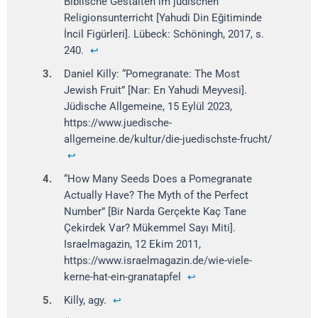
Biblische Gestalten im jüdischen
Religionsunterricht [Yahudi Din Eğitiminde
İncil Figürleri]. Lübeck: Schöningh, 2017, s.
240.
↩
3.
Daniel Killy: “Pomegranate: The Most
Jewish Fruit” [Nar: En Yahudi Meyvesi].
Jüdische Allgemeine, 15 Eylül 2023,
https://www.juedische-
allgemeine.de/kultur/die-juedischste-frucht/
↩
4.
“How Many Seeds Does a Pomegranate
Actually Have? The Myth of the Perfect
Number” [Bir Narda Gerçekte Kaç Tane
Çekirdek Var? Mükemmel Sayı Miti].
Israelmagazin, 12 Ekim 2011,
https://www.israelmagazin.de/wie-viele-
kerne-hat-ein-granatapfel
↩
5.
Killy, agy.
↩