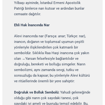
Yılbaşı ayininde, İstanbul Ermeni Apostolik
Patriği binlerce narı kutsar ve ardından bunlar
cemaate dağıtılır.
Ehli Hak İnancında Nar
Alevi inancında nar (Farsça:
anar
; Türkçe: nar),
inancın, doğanın ve toplumsal uyumun çeşitli
yönleriyle ilişkilendirilen çok katmanlı bir
semboldür. Sıklıkla Raa Haqi inancına çok yakın
olan →Yarsan felsefesiyle bağlantılıdır ve
doğruluğu, bereketi ve bolluğu simgeler. Narın
sembolizmi, aynı zamanda sevgi, tutku ve
sonsuzluğu da kapsar; bu yönleriyle Alevi kültürü
ve ritüellerinde önemli bir yere sahiptir:
Doğruluk ve Bolluk Sembolü:
Yahudi geleneğinde
olduğu gibi narın çok sayıdaki tanesi, çok
sayıdaki iyi ameli ve buyruğu temsil edebilir. Bu,