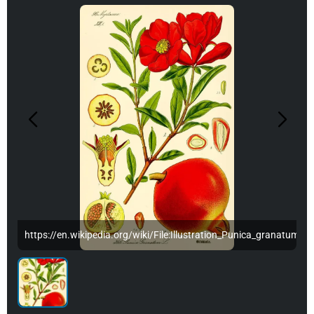
atum2.jpg
https://en.wikipedia.org/wiki/File:Illustration_Punica_granatum2.j