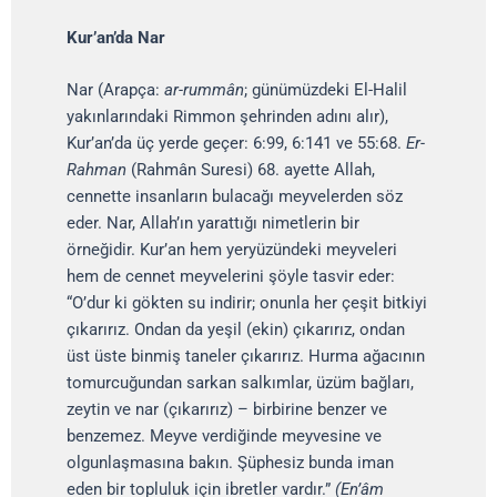
Kur’an’da Nar
Nar (Arapça:
ar-rummân
; günümüzdeki El-Halil
yakınlarındaki Rimmon şehrinden adını alır),
Kur’an’da üç yerde geçer: 6:99, 6:141 ve 55:68.
Er-
Rahman
(Rahmân Suresi) 68. ayette Allah,
cennette insanların bulacağı meyvelerden söz
eder. Nar, Allah’ın yarattığı nimetlerin bir
örneğidir. Kur’an hem yeryüzündeki meyveleri
hem de cennet meyvelerini şöyle tasvir eder:
“O’dur ki gökten su indirir; onunla her çeşit bitkiyi
çıkarırız. Ondan da yeşil (ekin) çıkarırız, ondan
üst üste binmiş taneler çıkarırız. Hurma ağacının
tomurcuğundan sarkan salkımlar, üzüm bağları,
zeytin ve nar (çıkarırız) – birbirine benzer ve
benzemez. Meyve verdiğinde meyvesine ve
olgunlaşmasına bakın. Şüphesiz bunda iman
eden bir topluluk için ibretler vardır.”
(En’âm