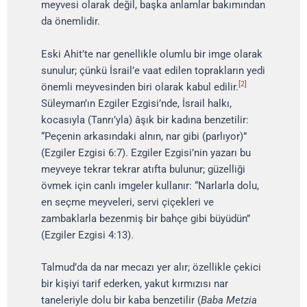
meyvesi olarak değil, başka anlamlar bakımından
da önemlidir.
Eski Ahit’te nar genellikle olumlu bir imge olarak
sunulur; çünkü İsrail’e vaat edilen toprakların yedi
[2]
önemli meyvesinden biri olarak kabul edilir.
Süleyman’ın Ezgiler Ezgisi’nde, İsrail halkı,
kocasıyla (Tanrı’yla) âşık bir kadına benzetilir:
“Peçenin arkasındaki alnın, nar gibi (parlıyor)”
(Ezgiler Ezgisi 6:7). Ezgiler Ezgisi’nin yazarı bu
meyveye tekrar tekrar atıfta bulunur; güzelliği
övmek için canlı imgeler kullanır: “Narlarla dolu,
en seçme meyveleri, servi çiçekleri ve
zambaklarla bezenmiş bir bahçe gibi büyüdün”
(Ezgiler Ezgisi 4:13).
Talmud’da da nar mecazı yer alır; özellikle çekici
bir kişiyi tarif ederken, yakut kırmızısı nar
taneleriyle dolu bir kaba benzetilir (
Baba Metzia