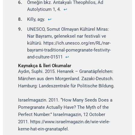
6.
Örneğin bkz. Antakyalı Theophilos, Ad
Autolyticum 1, 4.
↩
8.
Killy, agy.
↩
9.
UNESCO, Somut Olmayan Kültürel Miras:
Nar Bayramı, geleneksel nar festivali ve
kültürü. https://ich.unesco.org/en/RL/nar-
bayrami-traditional-pomegranate-festivity-
and-culture-01511
↩
Kaynakça & İleri Okumalar
Aydın, Suphi. 2015. Henarek – Granatäpfelchen:
Märchen aus dem Morgenland. Zazaki-Deutsch.
Hamburg: Landeszentrale für Politische Bildung.
Israelmagazin. 2011. “How Many Seeds Does a
Pomegranate Actually Have? The Myth of the
Perfect Number.” Israelmagazin, 12 October
2011. https://www.israelmagazin.de/wie-viele-
kerne-hat-ein-granatapfel.