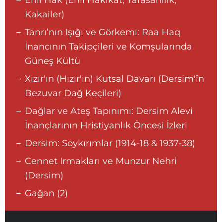
Ehli Hak (Ehli Hakikat, Yarasanilik,
Kakailer)
Tanrı’nın Işığı ve Görkemi: Raa Haq
İnancının Takipçileri ve Komşularında
Güneş Kültü
Xızır'ın (Hızır'ın) Kutsal Davarı (Dersim'în
Bezuvar Dağ Keçileri)
Dağlar ve Ateş Tapınımı: Dersim Alevi
İnançlarının Hristiyanlık Öncesi İzleri
Dersim: Soykırımlar (1914-18 & 1937-38)
Cennet Irmakları ve Munzur Nehri
(Dersim)
Gağan (2)