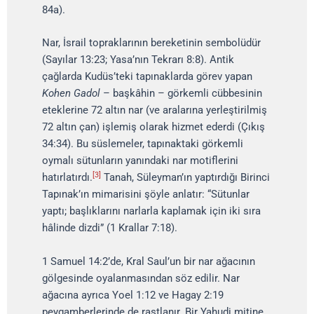
84a).
Nar, İsrail topraklarının bereketinin sembolüdür
(Sayılar 13:23; Yasa’nın Tekrarı 8:8). Antik
çağlarda Kudüs’teki tapınaklarda görev yapan
Kohen Gadol
– başkâhin – görkemli cübbesinin
eteklerine 72 altın nar (ve aralarına yerleştirilmiş
72 altın çan) işlemiş olarak hizmet ederdi (Çıkış
34:34). Bu süslemeler, tapınaktaki görkemli
oymalı sütunların yanındaki nar motiflerini
[3]
hatırlatırdı.
Tanah, Süleyman’ın yaptırdığı Birinci
Tapınak’ın mimarisini şöyle anlatır: “Sütunlar
yaptı; başlıklarını narlarla kaplamak için iki sıra
hâlinde dizdi” (1 Krallar 7:18).
1 Samuel 14:2’de, Kral Saul’un bir nar ağacının
gölgesinde oyalanmasından söz edilir. Nar
ağacına ayrıca Yoel 1:12 ve Hagay 2:19
peygamberlerinde de rastlanır. Bir Yahudi mitine