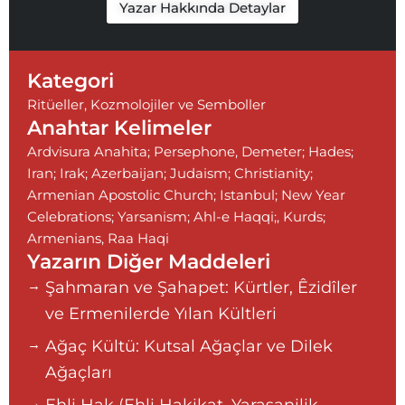
Yazar Hakkında Detaylar
o
c
b
e
e
b
Kategori
o
Ritüeller, Kozmolojiler ve Semboller
Anahtar Kelimeler
o
Ardvisura Anahita; Persephone
,
Demeter; Hades;
k
Iran; Irak; Azerbaijan; Judaism; Christianity;
Armenian Apostolic Church; Istanbul; New Year
Celebrations; Yarsanism; Ahl-e Haqqi;
,
Kurds;
Armenians
,
Raa Haqi
Yazarın Diğer Maddeleri
Şahmaran ve Şahapet: Kürtler, Êzidîler
ve Ermenilerde Yılan Kültleri
Ağaç Kültü: Kutsal Ağaçlar ve Dilek
Ağaçları