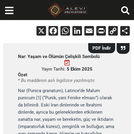
İçeriğe
atla
X
Facebook
WhatsApp
LinkedIn
Email
Print
Cop
Lin
PDF İndir
Nar: Yaşam ve Ölümün Çelişkili Sembolü
Yayın Tarihi:
5 Ekim 2025
Özet
* Bu maddenin aslı İngilizce yazılmıştır.
Nar (Punica granatum), Latince’de Malum
punicum [1] (“Punik, yani Fenike elması”) olarak
da bilinirdi. Eski İran dinlerinde ve İbrahimi
dinlerde, ayrıca bu geleneklerden etkilenen
sanatta nar; yaşam ve bereketin, güç ve iktidarın
(imparatorluk küresi), zenginlik ve bolluğun, ama
aynı zamanda kanın, ölümün ve kutsallığın