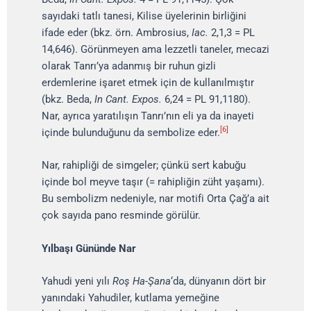
sayıdaki tatlı tanesi, Kilise üyelerinin birliğini
ifade eder (bkz. örn. Ambrosius,
Iac.
2,1,3 = PL
14,646). Görünmeyen ama lezzetli taneler, mecazi
olarak Tanrı’ya adanmış bir ruhun gizli
erdemlerine işaret etmek için de kullanılmıştır
(bkz. Beda,
In Cant. Expos.
6,24 = PL 91,1180).
Nar, ayrıca yaratılışın Tanrı’nın eli ya da inayeti
[6]
içinde bulunduğunu da sembolize eder.
Nar, rahipliği de simgeler; çünkü sert kabuğu
içinde bol meyve taşır (= rahipliğin züht yaşamı).
Bu sembolizm nedeniyle, nar motifi Orta Çağ’a ait
çok sayıda pano resminde görülür.
Yılbaşı Gününde Nar
Yahudi yeni yılı
Roş Ha-Şana
‘da, dünyanın dört bir
yanındaki Yahudiler, kutlama yemeğine