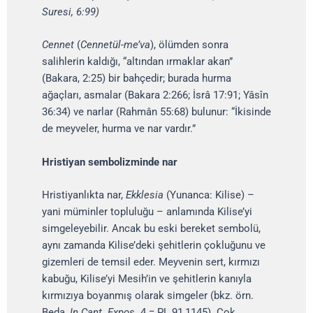
Suresi, 6:99)
Cennet
(
Cennetül-me’va
), ölümden sonra
salihlerin kaldığı, “altından ırmaklar akan”
(Bakara, 2:25) bir bahçedir; burada hurma
ağaçları, asmalar (Bakara 2:266; İsrâ 17:91; Yâsîn
36:34) ve narlar (Rahmân 55:68) bulunur: “İkisinde
de meyveler, hurma ve nar vardır.”
Hristiyan sembolizminde nar
Hristiyanlıkta nar,
Ekklesia
(Yunanca: Kilise) –
yani müminler topluluğu – anlamında Kilise’yi
simgeleyebilir. Ancak bu eski bereket sembolü,
aynı zamanda Kilise’deki şehitlerin çokluğunu ve
gizemleri de temsil eder. Meyvenin sert, kırmızı
kabuğu, Kilise’yi Mesih’in ve şehitlerin kanıyla
kırmızıya boyanmış olarak simgeler (bkz. örn.
Beda,
In Cant. Expos.
4 = PL 91,1145). Çok