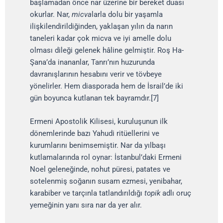
başlamadan önce nar üzerine bir bereket duası
okurlar. Nar,
micva
larla dolu bir yaşamla
ilişkilendirildiğinden, yaklaşan yılın da narın
taneleri kadar çok micva ve iyi amelle dolu
olması dileği gelenek hâline gelmiştir. Roş Ha-
Şana’da inananlar, Tanrı’nın huzurunda
davranışlarının hesabını verir ve tövbeye
yönelirler. Hem diasporada hem de İsrail’de iki
gün boyunca kutlanan tek bayramdır.[7]
Ermeni Apostolik Kilisesi, kuruluşunun ilk
dönemlerinde bazı Yahudi ritüellerini ve
kurumlarını benimsemiştir. Nar da yılbaşı
kutlamalarında rol oynar: İstanbul’daki Ermeni
Noel geleneğinde, nohut püresi, patates ve
sotelenmiş soğanın susam ezmesi, yenibahar,
karabiber ve tarçınla tatlandırıldığı
topik
adlı oruç
yemeğinin yanı sıra nar da yer alır.