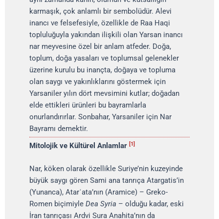
karmaşık, çok anlamlı bir sembolüdür. Alevi
inancı ve felsefesiyle, özellikle de Raa Haqi
topluluğuyla yakından ilişkili olan Yarsan inancı
nar meyvesine özel bir anlam atfeder. Doğa,
toplum, doğa yasaları ve toplumsal gelenekler
üzerine kurulu bu inançta, doğaya ve topluma
olan saygı ve yakınlıklarını göstermek için
Yarsaniler yılın dört mevsimini kutlar; doğadan
elde ettikleri ürünleri bu bayramlarla
onurlandırırlar. Sonbahar, Yarsaniler için Nar
Bayramı demektir.
[1]
Mitolojik ve Kültürel Anlamlar
Nar, köken olarak özellikle Suriye’nin kuzeyinde
büyük saygı gören Sami ana tanrıça Atargatis’in
(Yunanca), Atarʾata’nın (Aramice) – Greko-
Romen biçimiyle
Dea Syria
– olduğu kadar, eski
İran tanrıçası Ardvi Sura Anahita’nın da