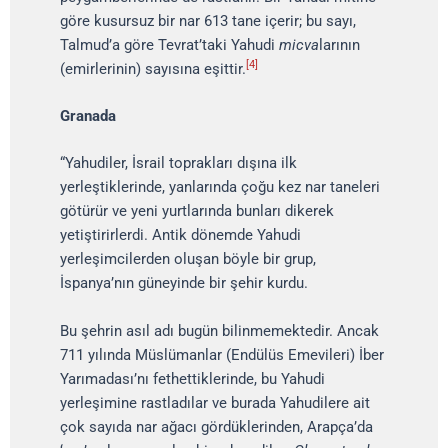
göre kusursuz bir nar 613 tane içerir; bu sayı,
Talmud’a göre Tevrat’taki Yahudi
micva
larının
[4]
(emirlerinin) sayısına eşittir.
Granada
“Yahudiler, İsrail toprakları dışına ilk
yerleştiklerinde, yanlarında çoğu kez nar taneleri
götürür ve yeni yurtlarında bunları dikerek
yetiştirirlerdi. Antik dönemde Yahudi
yerleşimcilerden oluşan böyle bir grup,
İspanya’nın güneyinde bir şehir kurdu.
Bu şehrin asıl adı bugün bilinmemektedir. Ancak
711 yılında Müslümanlar (Endülüs Emevileri) İber
Yarımadası’nı fethettiklerinde, bu Yahudi
yerleşimine rastladılar ve burada Yahudilere ait
çok sayıda nar ağacı gördüklerinden, Arapça’da