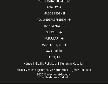
e
w
t
t
ISIL Code: DE-4607
b
i
a
u
ANASAYFA
o
t
g
b
MADDE İNDEKSİ
o
t
r
e
YOL ÖNDERLERİNDEN
k
e
a
HAKKIMIZDA
r
m
GÜNCEL
KURULLAR
YAZARLAR İÇİN
YAZAR GİRİŞİ
İLETİŞİM
Künye
Gizlilik Politikası
Kullanım Koşulları
Kişisel Verilerin İşlenmesi ve Korunması
Çerez Politikası
2025 © Alevi Ansiklopedisi
Tüm Haklarımız Saklıdır.