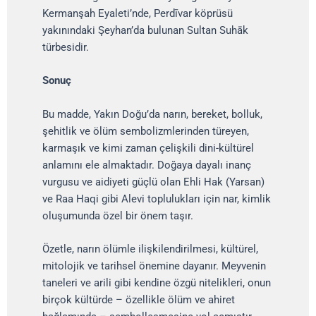
Kermanşah Eyaleti’nde, Perdīvar köprüsü
yakınındaki Şeyhan’da bulunan Sultan Suhāk
türbesidir.
Sonuç
Bu madde, Yakın Doğu’da narın, bereket, bolluk,
şehitlik ve ölüm sembolizmlerinden türeyen,
karmaşık ve kimi zaman çelişkili dini-kültürel
anlamını ele almaktadır. Doğaya dayalı inanç
vurgusu ve aidiyeti güçlü olan Ehli Hak (Yarsan)
ve Raa Haqi gibi Alevi toplulukları için nar, kimlik
oluşumunda özel bir önem taşır.
Özetle, narın ölümle ilişkilendirilmesi, kültürel,
mitolojik ve tarihsel önemine dayanır. Meyvenin
taneleri ve arili gibi kendine özgü nitelikleri, onun
birçok kültürde – özellikle ölüm ve ahiret