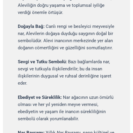
Aleviliğin doğru yaşama ve toplumsal iyiliğe
verdiği önemle örtüşür.
Doğayla Bağ:
Canlı rengi ve besleyici meyvesiyle
nar, Alevilerin doğaya duyduğu saygının doğal bir
sembolüdür. Alevi inancının merkezinde yer alan
doğanın cömertliğini ve güzelliğini somutlaştırır.
Sevgi ve Tutku Sembolü:
Bazı bağlamlarda nar,
sevgi ve tutkuyla ilişkilendirilir; bu da insan
ilişkilerinin duygusal ve ruhsal derinliğine işaret
eder.
Ebediyet ve Süreklilik:
Nar ağacının uzun ömürlü
olması ve her yıl yeniden meyve vermesi,
ebediyetin ve yaşam ile inancın sürekliliğinin
sembolü olarak yorumlanabilir.
Nar Bayramı:
Yıllık
Nar Bayramı
, narın kültürel ve