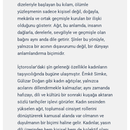
dizeleriyle başlayan bu kılam, ölümle
yüzleşmenin sadece kişisel değil, doğayla,
mekânla ve ortak geçmişle kurulan bir ilişki
olduğunu gösterir. Ağıt, bu anlamda, insanın
dağlarla, derelerle, sevgiliyle ve geçmişle olan
bağını aynı anda dile getirir. Şînler bu yönüyle,
yalnızca bir acının dışavurumu değil, bir dünyayı
anlamlandırma biçimidir.
İçtoroslar’daki şîn geleneği özellikle kadınların
taşıyıcılığında bugüne ulaşmıştır. Êmkê Simke,
Gülizar Doğan gibi kadın ağıtçılar, yalnızca
acılarını dillendirmekle kalmazlar; aynı zamanda
hafızayı, dili ve kültürü bir sonraki kuşağa aktaran
sözlü tarihçiler işlevi görürler. Kadın sesinden
yükselen ağıt, toplumsal cinsiyet rollerini
dönüştürerek kamusal alanda var olmanın ve
duyulmanın bir biçimi haline gelir. Kadınlar, yasın
dili üzerinden hem kişisel hem de kolektif olanı