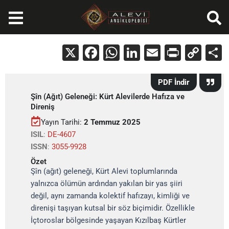
İçeriğe
atla
X
Facebook
WhatsApp
LinkedIn
Email
Print
Cop
Lin
PDF İndir
Şîn (Ağıt) Geleneği: Kürt Alevilerde Hafıza ve
Direniş
Yayın Tarihi:
2 Temmuz 2025
ISIL
:
DE-4607
ISSN
:
3055-9928
Özet
Şîn (ağıt) geleneği, Kürt Alevi toplumlarında
yalnızca ölümün ardından yakılan bir yas şiiri
değil, aynı zamanda kolektif hafızayı, kimliği ve
direnişi taşıyan kutsal bir söz biçimidir. Özellikle
İçtoroslar bölgesinde yaşayan Kızılbaş Kürtler