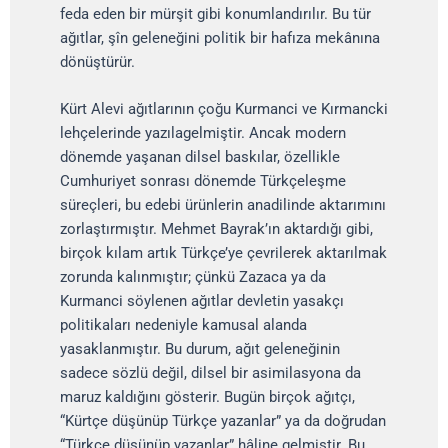
feda eden bir mürşit gibi konumlandırılır. Bu tür
ağıtlar, şîn geleneğini politik bir hafıza mekânına
dönüştürür.
Kürt Alevi ağıtlarının çoğu Kurmanci ve Kırmancki
lehçelerinde yazılagelmiştir. Ancak modern
dönemde yaşanan dilsel baskılar, özellikle
Cumhuriyet sonrası dönemde Türkçeleşme
süreçleri, bu edebi ürünlerin anadilinde aktarımını
zorlaştırmıştır. Mehmet Bayrak’ın aktardığı gibi,
birçok kılam artık Türkçe’ye çevrilerek aktarılmak
zorunda kalınmıştır; çünkü Zazaca ya da
Kurmanci söylenen ağıtlar devletin yasakçı
politikaları nedeniyle kamusal alanda
yasaklanmıştır. Bu durum, ağıt geleneğinin
sadece sözlü değil, dilsel bir asimilasyona da
maruz kaldığını gösterir. Bugün birçok ağıtçı,
“Kürtçe düşünüp Türkçe yazanlar” ya da doğrudan
“Türkçe düşünüp yazanlar” hâline gelmiştir. Bu