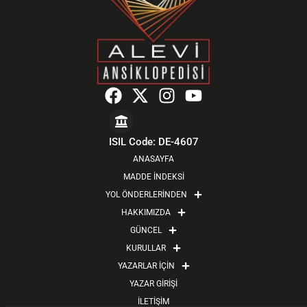
F
X
I
Y
a
-
n
o
c
t
s
u
e
w
t
t
ISIL Code: DE-4607
b
i
a
u
ANASAYFA
o
t
g
b
MADDE İNDEKSİ
o
t
r
e
YOL ÖNDERLERİNDEN
k
e
a
HAKKIMIZDA
r
m
GÜNCEL
KURULLAR
YAZARLAR İÇİN
YAZAR GİRİŞİ
İLETİŞİM