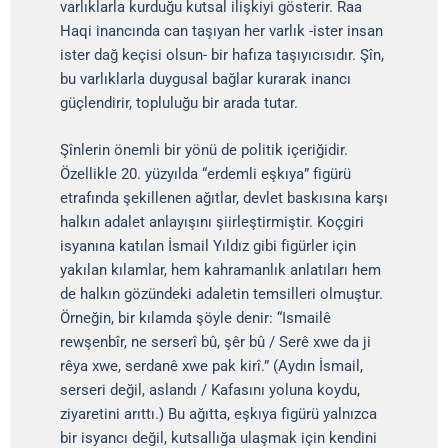
varlıklarla kurduğu kutsal ilişkiyi gösterir. Raa
Haqi inancında can taşıyan her varlık -ister insan
ister dağ keçisi olsun- bir hafıza taşıyıcısıdır. Şîn,
bu varlıklarla duygusal bağlar kurarak inancı
güçlendirir, topluluğu bir arada tutar.
Şînlerin önemli bir yönü de politik içeriğidir.
Özellikle 20. yüzyılda “erdemli eşkıya” figürü
etrafında şekillenen ağıtlar, devlet baskısına karşı
halkın adalet anlayışını şiirleştirmiştir. Koçgiri
isyanına katılan İsmail Yıldız gibi figürler için
yakılan kılamlar, hem kahramanlık anlatıları hem
de halkın gözündeki adaletin temsilleri olmuştur.
Örneğin, bir kılamda şöyle denir: “Ismailê
rewşenbîr, ne serserî bû, şêr bû / Serê xwe da ji
rêya xwe, serdanê xwe pak kirî.” (Aydın İsmail,
serseri değil, aslandı / Kafasını yoluna koydu,
ziyaretini arıttı.) Bu ağıtta, eşkıya figürü yalnızca
bir isyancı değil, kutsallığa ulaşmak için kendini