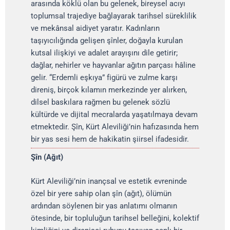
arasında köklü olan bu gelenek, bireysel acıyı
toplumsal trajediye bağlayarak tarihsel süreklilik
ve mekânsal aidiyet yaratır. Kadınların
taşıyıcılığında gelişen şînler, doğayla kurulan
kutsal ilişkiyi ve adalet arayışını dile getirir;
dağlar, nehirler ve hayvanlar ağıtın parçası hâline
gelir. “Erdemli eşkıya” figürü ve zulme karşı
direniş, birçok kılamın merkezinde yer alırken,
dilsel baskılara rağmen bu gelenek sözlü
kültürde ve dijital mecralarda yaşatılmaya devam
etmektedir. Şîn, Kürt Aleviliği’nin hafızasında hem
bir yas sesi hem de hakikatin şiirsel ifadesidir.
Şîn (Ağıt)
Kürt Aleviliği’nin inançsal ve estetik evreninde
özel bir yere sahip olan şîn (ağıt), ölümün
ardından söylenen bir yas anlatımı olmanın
ötesinde, bir topluluğun tarihsel belleğini, kolektif