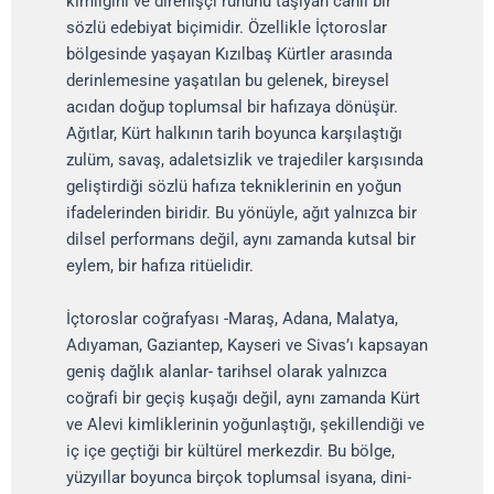
kimliğini ve direnişçi ruhunu taşıyan canlı bir
sözlü edebiyat biçimidir. Özellikle İçtoroslar
bölgesinde yaşayan Kızılbaş Kürtler arasında
derinlemesine yaşatılan bu gelenek, bireysel
acıdan doğup toplumsal bir hafızaya dönüşür.
Ağıtlar, Kürt halkının tarih boyunca karşılaştığı
zulüm, savaş, adaletsizlik ve trajediler karşısında
geliştirdiği sözlü hafıza tekniklerinin en yoğun
ifadelerinden biridir. Bu yönüyle, ağıt yalnızca bir
dilsel performans değil, aynı zamanda kutsal bir
eylem, bir hafıza ritüelidir.
İçtoroslar coğrafyası -Maraş, Adana, Malatya,
Adıyaman, Gaziantep, Kayseri ve Sivas’ı kapsayan
geniş dağlık alanlar- tarihsel olarak yalnızca
coğrafi bir geçiş kuşağı değil, aynı zamanda Kürt
ve Alevi kimliklerinin yoğunlaştığı, şekillendiği ve
iç içe geçtiği bir kültürel merkezdir. Bu bölge,
yüzyıllar boyunca birçok toplumsal isyana, dini-