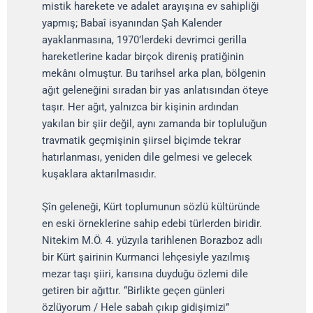
mistik harekete ve adalet arayışına ev sahipliği
yapmış; Babaî isyanından Şah Kalender
ayaklanmasına, 1970’lerdeki devrimci gerilla
hareketlerine kadar birçok direniş pratiğinin
mekânı olmuştur. Bu tarihsel arka plan, bölgenin
ağıt geleneğini sıradan bir yas anlatısından öteye
taşır. Her ağıt, yalnızca bir kişinin ardından
yakılan bir şiir değil, aynı zamanda bir topluluğun
travmatik geçmişinin şiirsel biçimde tekrar
hatırlanması, yeniden dile gelmesi ve gelecek
kuşaklara aktarılmasıdır.
Şîn geleneği, Kürt toplumunun sözlü kültüründe
en eski örneklerine sahip edebi türlerden biridir.
Nitekim M.Ö. 4. yüzyıla tarihlenen Borazboz adlı
bir Kürt şairinin Kurmanci lehçesiyle yazılmış
mezar taşı şiiri, karısına duyduğu özlemi dile
getiren bir ağıttır. “Birlikte geçen günleri
özlüyorum / Hele sabah çıkıp gidişimizi”