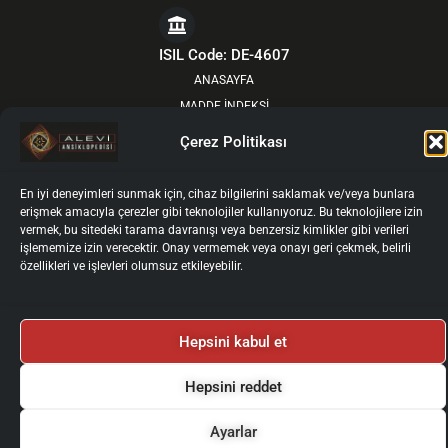
a
-
n
o
c
t
s
u
e
w
t
t
ISIL Code: DE-4607
b
i
a
u
ANASAYFA
o
t
g
b
MADDE İNDEKSİ
o
t
r
e
YOL ÖNDERLERİNDEN
Çerez Politikası
k
e
a
HAKKIMIZDA
r
m
GÜNCEL
En iyi deneyimleri sunmak için, cihaz bilgilerini saklamak ve/veya bunlara
KURULLAR
erişmek amacıyla çerezler gibi teknolojiler kullanıyoruz. Bu teknolojilere izin
vermek, bu sitedeki tarama davranışı veya benzersiz kimlikler gibi verileri
YAZARLAR İÇİN
işlememize izin verecektir. Onay vermemek veya onayı geri çekmek, belirli
YAZAR GİRİŞİ
özellikleri ve işlevleri olumsuz etkileyebilir.
İLETİŞİM
Künye
Gizlilik Politikası
Kullanım Koşulları
Hepsini kabul et
Kişisel Verilerin İşlenmesi ve Korunması
Çerez Politikası
2025 © Alevi Ansiklopedisi
Tüm Haklarımız Saklıdır.
Hepsini reddet
Ayarlar