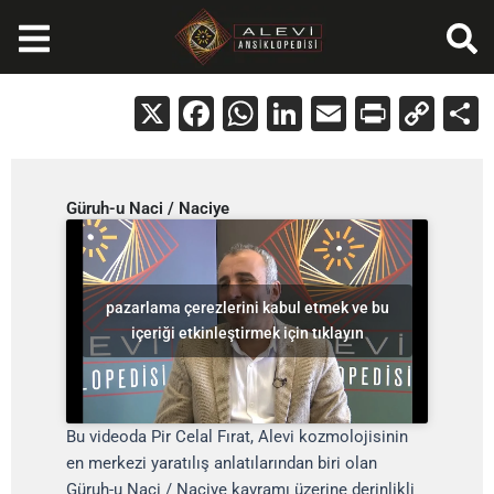
İçeriğe
atla
X
Facebook
WhatsApp
LinkedIn
Email
Print
Cop
Lin
Güruh-u Naci / Naciye
pazarlama çerezlerini kabul etmek ve bu
içeriği etkinleştirmek için tıklayın
Bu videoda Pir Celal Fırat, Alevi kozmolojisinin
en merkezi yaratılış anlatılarından biri olan
Güruh-u Naci / Naciye kavramı üzerine derinlikli