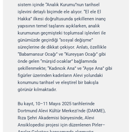
sistem içinde “Analık Kurumu”nun tarihsel
işlevini detaylı biçimde ele alıyor. “El ele El
Hakka” ilkesi doğrultusunda şekillenen inanç
yapısının temel taşlarını açıklarken, analık
kurumunun geçmişteki toplumsal işlevleri ile
günümüzde geçirdiği “sosyal değişme”
süreçlerine de dikkat çekiyor. Anlatı, özellikle
“Babamansur Ocağı” ve “Kureyşan Ocağı” gibi
önde gelen “mürşid ocaklar” bağlamında
şekillenmekte; “Kadıncık Ana” ve “Ayşe Ana” gibi
figürler üzerinden kadınların Alevi yolundaki
konumunu tarihsel ve eleştirel bir bakışla
görünür kılmaktadır.
Bu kayıt, 10–11 Mayıs 2025 tarihlerinde
Dortmund Alevi Kültür Merkezi’nde (DAKME),
Rıza Şehri Akademisi bünyesinde, Alevi
Ansiklopedisi projesi için düzenlenen Pirler–
Analar Çalıştayı kapsamında alınmıştır.