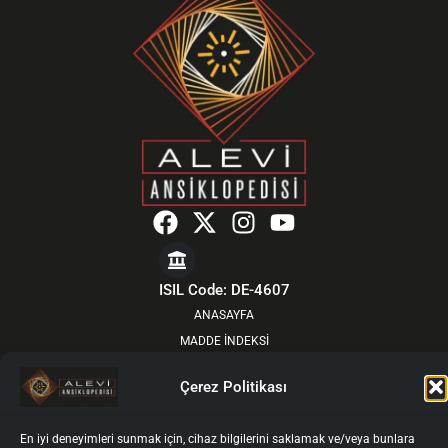
F
X
I
Y
a
-
n
o
c
t
s
u
e
w
t
t
ISIL Code: DE-4607
b
i
a
u
ANASAYFA
o
t
g
b
MADDE İNDEKSİ
o
t
r
e
YOL ÖNDERLERİNDEN
Çerez Politikası
k
e
a
HAKKIMIZDA
r
m
GÜNCEL
En iyi deneyimleri sunmak için, cihaz bilgilerini saklamak ve/veya bunlara
KURULLAR