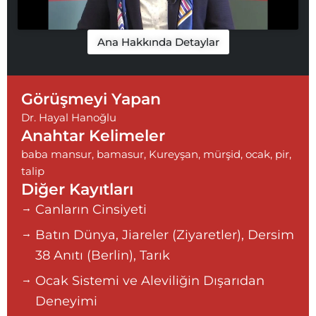
Ana Hakkında Detaylar
Görüşmeyi Yapan
Dr. Hayal Hanoğlu
Anahtar Kelimeler
baba mansur
,
bamasur
,
Kureyşan
,
mürşid
,
ocak
,
pir
,
talip
Diğer Kayıtları
Canların Cinsiyeti
Batın Dünya, Jiareler (Ziyaretler), Dersim
38 Anıtı (Berlin), Tarık
Ocak Sistemi ve Aleviliğin Dışarıdan
Deneyimi