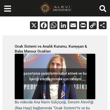
İçeriğe
atla
X
Facebook
WhatsApp
LinkedIn
Email
Print
Cop
Lin
Ocak Sistemi ve Analık Kurumu, Kureyşan &
Baba Mansur Ocakları
pazarlama çerezlerini kabul etmek ve bu
içeriği etkinleştirmek için tıklayın
Bu videoda Ana Narin Gülçiçeği, Dersim Aleviliği
(Raa Haqi) bağlamında “Ocak Sistemi”ni ve bu