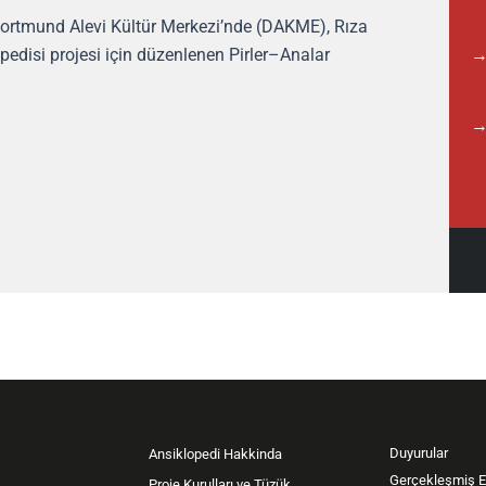
Dortmund Alevi Kültür Merkezi’nde (DAKME), Rıza
pedisi projesi için düzenlenen Pirler–Analar
Duyurular
Ansiklopedi Hakkinda
Gerçekleşmiş Et
Proje Kurulları ve Tüzük