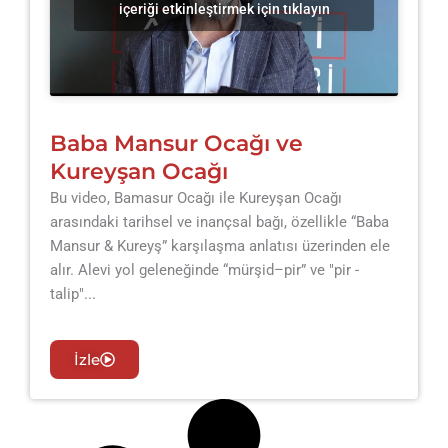
içeriği etkinleştirmek için tıklayın
Baba Mansur Ocağı ve
Kureyşan Ocağı
Bu video, Bamasur Ocağı ile Kureyşan Ocağı
arasındaki tarihsel ve inançsal bağı, özellikle “Baba
Mansur & Kureyş” karşılaşma anlatısı üzerinden ele
alır. Alevi yol geleneğinde “mürşid–pir” ve "pir -
talip"...
İzle