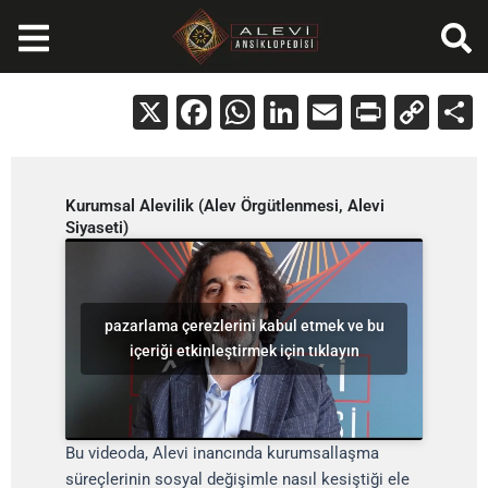
İçeriğe
atla
X
Facebook
WhatsApp
LinkedIn
Email
Print
Cop
Lin
Kurumsal Alevilik (Alev Örgütlenmesi, Alevi
Siyaseti)
pazarlama çerezlerini kabul etmek ve bu
içeriği etkinleştirmek için tıklayın
Bu videoda, Alevi inancında kurumsallaşma
süreçlerinin sosyal değişimle nasıl kesiştiği ele