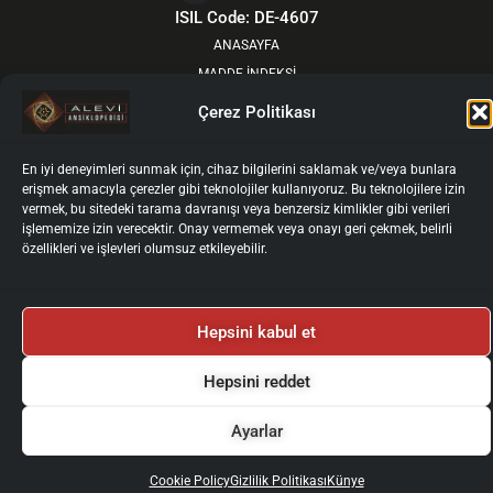
e
w
t
t
ISIL Code: DE-4607
b
i
a
u
ANASAYFA
o
t
g
b
MADDE İNDEKSİ
o
t
r
e
YOL ÖNDERLERİNDEN
Çerez Politikası
k
e
a
HAKKIMIZDA
r
m
GÜNCEL
En iyi deneyimleri sunmak için, cihaz bilgilerini saklamak ve/veya bunlara
KURULLAR
erişmek amacıyla çerezler gibi teknolojiler kullanıyoruz. Bu teknolojilere izin
vermek, bu sitedeki tarama davranışı veya benzersiz kimlikler gibi verileri
YAZARLAR İÇİN
işlememize izin verecektir. Onay vermemek veya onayı geri çekmek, belirli
YAZAR GİRİŞİ
özellikleri ve işlevleri olumsuz etkileyebilir.
İLETİŞİM
Künye
Gizlilik Politikası
Kullanım Koşulları
Hepsini kabul et
Kişisel Verilerin İşlenmesi ve Korunması
Çerez Politikası
2025 © Alevi Ansiklopedisi
Tüm Haklarımız Saklıdır.
Hepsini reddet
Ayarlar
Cookie Policy
Gizlilik Politikası
Künye