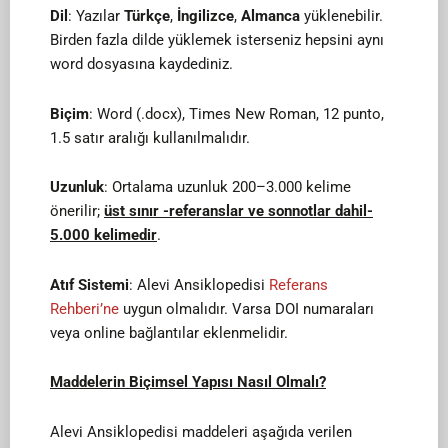
Dil
: Yazılar
Türkçe
,
İngilizce
,
Almanca
yüklenebilir.
Birden fazla dilde yüklemek isterseniz hepsini aynı
word dosyasına kaydediniz.
Biçim
: Word (.docx), Times New Roman, 12 punto,
1.5 satır aralığı kullanılmalıdır.
Uzunluk
: Ortalama uzunluk 200–3.000 kelime
önerilir;
üst sınır -referanslar ve sonnotlar dahil-
5.000 kelimedir
.
Atıf Sistemi
: Alevi Ansiklopedisi
Referans
Rehberi’ne
uygun olmalıdır. Varsa DOI numaraları
veya online bağlantılar eklenmelidir.
Maddelerin Biçimsel Yapısı Nasıl Olmalı?
Alevi Ansiklopedisi maddeleri aşağıda verilen