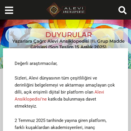
İçeriğe
atla
DUYURULAR
Yazarlara Çağrı: Alevi Ansiklopedisi III. Grup Madde
Girişleri (Son Teslim 15 Aralık 2025)
Ekim 14, 2025
Değerli araştırmacılar,
Sizleri, Alevi dünyasının tüm çeşitliliğini ve
derinliğini belgelemeyi ve aktarmayı amaçlayan çok
dilli, açık erişimli dijital bir platform olan
Alevi
Ansiklopedisi’ne
katkıda bulunmaya davet
etmekteyiz.
2 Temmuz 2025 tarihinde yayına giren platform,
farklı kuşaklardan akademisyenleri, inanç