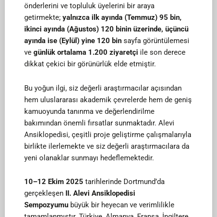
önderlerini ve topluluk üyelerini bir araya
getirmekte;
yalnızca ilk ayında (Temmuz) 95 bin,
ikinci ayında (Ağustos) 120 binin üzerinde, üçüncü
ayında ise (Eylül) yine 120 bin
sayfa görüntülemesi
ve
günlük ortalama 1.200 ziyaretçi
ile son derece
dikkat çekici bir görünürlük elde etmiştir.
Bu yoğun ilgi, siz değerli araştırmacılar açısından
hem uluslararası akademik çevrelerde hem de geniş
kamuoyunda tanınma ve değerlendirilme
bakımından önemli fırsatlar sunmaktadır. Alevi
Ansiklopedisi, çeşitli proje geliştirme çalışmalarıyla
birlikte ilerlemekte ve siz değerli araştırmacılara da
yeni olanaklar sunmayı hedeflemektedir.
10–12 Ekim 2025
tarihlerinde Dortmund’da
gerçekleşen
II. Alevi Ansiklopedisi
Sempozyumu
büyük bir heyecan ve verimlilikle
tamamlanmıştır. Türkiye, Almanya, Fransa, İngiltere