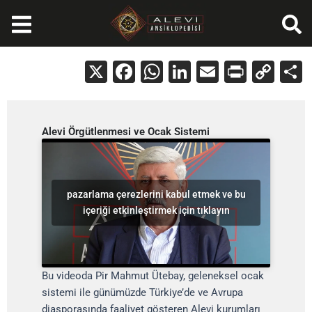
İçeriğe
atla
X
Facebook
WhatsApp
LinkedIn
Email
Print
Cop
Lin
Alevi Örgütlenmesi ve Ocak Sistemi
pazarlama çerezlerini kabul etmek ve bu
içeriği etkinleştirmek için tıklayın
Bu videoda Pir Mahmut Ütebay, geleneksel ocak
sistemi ile günümüzde Türkiye’de ve Avrupa
diasporasında faaliyet gösteren Alevi kurumları