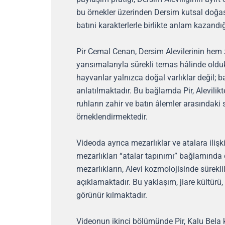
bu örnekler üzerinden Dersim kutsal doğas
batıni karakterlerle birlikte anlam kazandı
Pir Cemal Cenan, Dersim Alevilerinin hem 
yansımalarıyla sürekli temas hâlinde olduk
hayvanlar yalnızca doğal varlıklar değil; b
anlatılmaktadır. Bu bağlamda Pir, Alevilik
ruhların zahir ve batın âlemler arasındaki sü
örneklendirmektedir.
Videoda ayrıca mezarlıklar ve atalara ilişk
mezarlıkları “atalar tapınımı” bağlamında 
mezarlıkların, Alevi kozmolojisinde sürekl
açıklamaktadır. Bu yaklaşım, jiare kültürü,
görünür kılmaktadır.
Videonun ikinci bölümünde Pir, Kalu Bela k