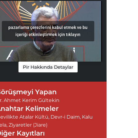
pazarlama çerezlerini kabul etmek ve bu
içeriği etkinleştirmek için tıklayın
Pir Hakkında Detaylar
örüşmeyi Yapan
r. Ahmet Kerim Gültekin
nahtar Kelimeler
levilikte Atalar Kültü
,
Devr-i Daim
,
Kalu
ela
,
Ziyaretler (Jiare)
iğer Kayıtları