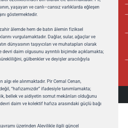
ının, yaşayan ve canlı–cansız varlıklarda eğleşen
ğını göstermektedir.
zahir âlemde hem de batın âlemin fiziksel
larını vurgulamaktadır. Dağlar, sular, ağaçlar ve
atın dünyasının taşıyıcıları ve muhatapları olarak
te devri daim olgusunu ayrıntılı biçimde açıklamakta;
rekliliğini, gülbenkler ve deyişler aracılığıyla
in algı ele alınmaktadır. Pir Cemal Cenan,
değil, “hafızamızdır” ifadesiyle tanımlamakta;
ilik, bellek ve aidiyetin somut mekânları olduğunu
 devri daim ve kolektif hafıza arasındaki güçlü bağı
avramı üzerinden Alevilikle ilgili güncel