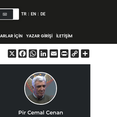
TR
EN
DE
ARLAR İÇİN
YAZAR GİRİŞİ
İLETİŞİM
X
Facebook
WhatsApp
LinkedIn
Email
Print
Copy
Share
Link
Pir Cemal Cenan