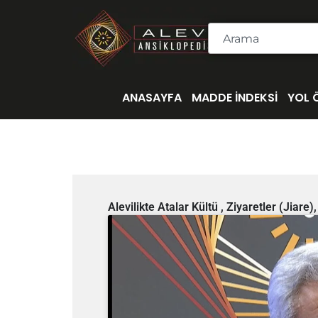
İçeriğe
atla
Ara
ANASAYFA
MADDE İNDEKSİ
YOL 
Alevilikte Atalar Kültü , Ziyaretler (Jiare