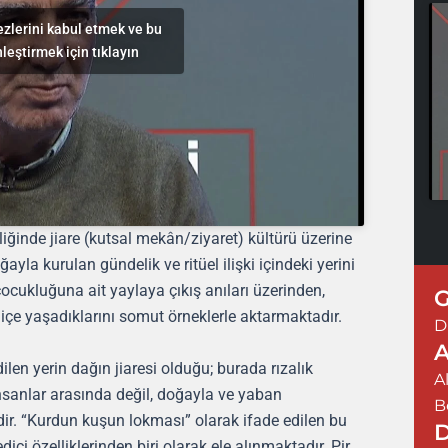
zlerini kabul etmek ve bu
nleştirmek için tıklayın
ğinde jiare (kutsal mekân/ziyaret) kültürü üzerine
yla kurulan gündelik ve ritüel ilişki içindeki yerini
 çocukluğuna ait yaylaya çıkış anıları üzerinden,
G
 içe yaşadıklarını somut örneklerle aktarmaktadır.
D
A
dilen yerin dağın jiaresi olduğu; burada rızalık
A
insanlar arasında değil, doğayla ve yaban
B
edir. “Kurdun kuşun lokması” olarak ifade edilen bu
D
dici özelliklerinden biri olarak ele alınmaktadır. Pir,