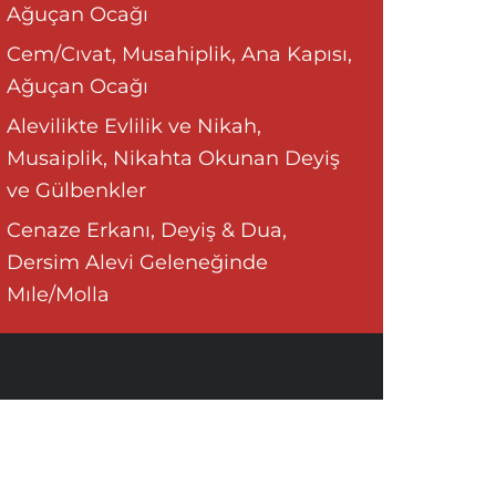
Ağuçan Ocağı
Cem/Cıvat, Musahiplik, Ana Kapısı,
Ağuçan Ocağı
Alevilikte Evlilik ve Nikah,
Musaiplik, Nikahta Okunan Deyiş
ve Gülbenkler
Cenaze Erkanı, Deyiş & Dua,
Dersim Alevi Geleneğinde
Mıle/Molla