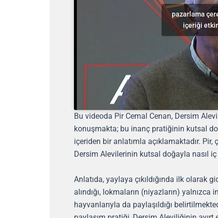
pazarlama çere
içeriği etki
Bu videoda Pir Cemal Cenan, Dersim Alevili
konuşmakta; bu inanç pratiğinin kutsal doğa
içeriden bir anlatımla açıklamaktadır. Pir,
Dersim Alevilerinin kutsal doğayla nasıl iç
Anlatıda, yaylaya çıkıldığında ilk olarak gi
alındığı, lokmaların (niyazların) yalnızca 
hayvanlarıyla da paylaşıldığı belirtilmekt
paylaşım pratiği, Dersim Aleviliğinin ayırt e