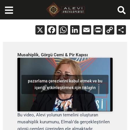
İçeriğe
atla
X
Facebook
WhatsApp
LinkedIn
Email
Print
Cop
Lin
Musahiplik, Görgü Cemi & Pir Kapısı
pazarlama çerezlerini kabul etmek ve bu
içeriği etkinleştirmek için tıklayın
Bu video, Alevi yolunun temelini oluşturan
musahiplik kurumunu, Elmalı’da gerçekleştirilen
görgü cemleri üzerinden ele almaktadır.