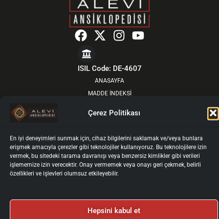
F
X
I
Y
a
-
n
o
c
t
s
u
e
w
t
t
ISIL Code: DE-4607
b
i
a
u
ANASAYFA
o
t
g
b
MADDE İNDEKSİ
o
t
r
e
YOL ÖNDERLERİNDEN
Çerez Politikası
k
e
a
HAKKIMIZDA
r
m
GÜNCEL
En iyi deneyimleri sunmak için, cihaz bilgilerini saklamak ve/veya bunlara
KURULLAR
erişmek amacıyla çerezler gibi teknolojiler kullanıyoruz. Bu teknolojilere izin
vermek, bu sitedeki tarama davranışı veya benzersiz kimlikler gibi verileri
YAZARLAR İÇİN
işlememize izin verecektir. Onay vermemek veya onayı geri çekmek, belirli
YAZAR GİRİŞİ
özellikleri ve işlevleri olumsuz etkileyebilir.
İLETİŞİM
Künye
Gizlilik Politikası
Kullanım Koşulları
Kişisel Verilerin İşlenmesi ve Korunması
Çerez Politikası
Hepsini kabul et
2025 © Alevi Ansiklopedisi