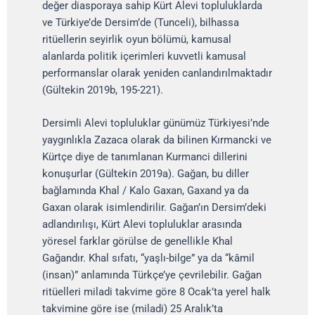
değer diasporaya sahip Kürt Alevi topluluklarda
ve Türkiye’de Dersim’de (Tunceli), bilhassa
ritüellerin seyirlik oyun bölümü, kamusal
alanlarda politik içerimleri kuvvetli kamusal
performanslar olarak yeniden canlandırılmaktadır
(Gültekin 2019b, 195-221).
Dersimli Alevi topluluklar günümüz Türkiyesi’nde
yaygınlıkla Zazaca olarak da bilinen Kırmancki ve
Kürtçe diye de tanımlanan Kurmanci dillerini
konuşurlar (Gültekin 2019a). Gağan, bu diller
bağlamında Khal / Kalo Gaxan, Gaxand ya da
Gaxan olarak isimlendirilir. Gağan’ın Dersim’deki
adlandırılışı, Kürt Alevi topluluklar arasında
yöresel farklar görülse de genellikle Khal
Gağandır. Khal sıfatı, “yaşlı-bilge” ya da “kâmil
(insan)” anlamında Türkçe’ye çevrilebilir. Gağan
ritüelleri miladi takvime göre 8 Ocak’ta yerel halk
takvimine göre ise (miladi) 25 Aralık’ta