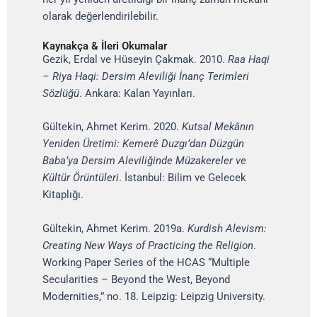
olarak değerlendirilebilir.
Kaynakça & İleri Okumalar
Gezik, Erdal ve Hüseyin Çakmak. 2010.
Raa Haqi
– Riya Haqi: Dersim Aleviliği İnanç Terimleri
Sözlüğü
. Ankara: Kalan Yayınları.
Gültekin, Ahmet Kerim. 2020.
Kutsal Mekânın
Yeniden Üretimi: Kemerê Duzgı’dan Düzgün
Baba’ya Dersim Aleviliğinde Müzakereler ve
Kültür Örüntüleri
. İstanbul: Bilim ve Gelecek
Kitaplığı.
Gültekin, Ahmet Kerim. 2019a.
Kurdish Alevism:
Creating New Ways of Practicing the Religion
.
Working Paper Series of the HCAS “Multiple
Secularities – Beyond the West, Beyond
Modernities,” no. 18. Leipzig: Leipzig University.