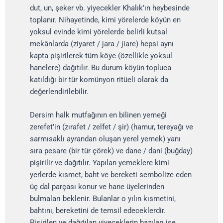
dut, un, şeker vb. yiyecekler Khalık’ın heybesinde
toplanır. Nihayetinde, kimi yörelerde köyün en
yoksul evinde kimi yörelerde belirli kutsal
mekânlarda (ziyaret / jara / jiare) hepsi aynı
kapta pişirilerek tüm köye (özellikle yoksul
hanelere) dağıtılır. Bu durum köyün topluca
katıldığı bir tür komünyon ritüeli olarak da
değerlendirilebilir.
Dersim halk mutfağının en bilinen yemeği
zerefet’in (zırafet / zelfet / şir) (hamur, tereyağı ve
sarmısaklı ayrandan oluşan yerel yemek) yanı
sıra pesare (bir tür çörek) ve dane / dani (buğday)
pişirilir ve dağıtılır. Yapılan yemeklere kimi
yerlerde kısmet, baht ve bereketi sembolize eden
üç dal parçası konur ve hane üyelerinden
bulmaları beklenir. Bulanlar o yılın kısmetini,
bahtını, bereketini de temsil edeceklerdir.
Pişirilen ve dağıtılan yiyeceklerin bazıları ise