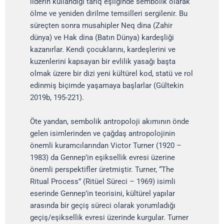
liderin kullandığı tarıq eşliğinde sembolik olarak
ölme ve yeniden dirilme temsilleri sergilenir. Bu
süreçten sonra musahipler Neq dina (Zahir
dünya) ve Hak dina (Batın Dünya) kardeşliği
kazanırlar. Kendi çocuklarını, kardeşlerini ve
kuzenlerini kapsayan bir evlilik yasağı başta
olmak üzere bir dizi yeni kültürel kod, statü ve rol
edinmiş biçimde yaşamaya başlarlar (Gültekin
2019b, 195-221).
Öte yandan, sembolik antropoloji akımının önde
gelen isimlerinden ve çağdaş antropolojinin
önemli kuramcılarından Victor Turner (1920 –
1983) da Gennep’in eşiksellik evresi üzerine
önemli perspektifler üretmiştir. Turner, “The
Ritual Process” (Ritüel Süreci – 1969) isimli
eserinde Gennep’in teorisini, kültürel yapılar
arasında bir geçiş süreci olarak yorumladığı
geçiş/eşiksellik evresi üzerinde kurgular. Turner