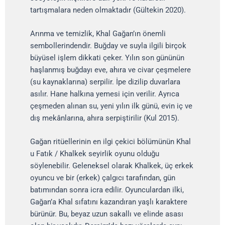
tartışmalara neden olmaktadır (Gültekin 2020).
Arınma ve temizlik, Khal Gağan’ın önemli
sembollerindendir. Buğday ve suyla ilgili birçok
büyüsel işlem dikkati çeker. Yılın son gününün
haşlanmış buğdayı eve, ahıra ve civar çeşmelere
(su kaynaklarına) serpilir. İpe dizilip duvarlara
asılır. Hane halkına yemesi için verilir. Ayrıca
çeşmeden alınan su, yeni yılın ilk günü, evin iç ve
dış mekânlarına, ahıra serpiştirilir (Kul 2015).
Gağan ritüellerinin en ilgi çekici bölümünün Khal
u Fatık / Khalkek seyirlik oyunu olduğu
söylenebilir. Geleneksel olarak Khalkek, üç erkek
oyuncu ve bir (erkek) çalgıcı tarafından, gün
batımından sonra icra edilir. Oyunculardan ilki,
Gağan’a Khal sıfatını kazandıran yaşlı karaktere
bürünür. Bu, beyaz uzun sakallı ve elinde asası