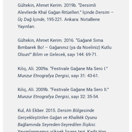
Gültekin, Ahmet Kerim. 2019b. “Dersimli
Alevilerde Khal Gağan Ritüelleri.” İçinde
Dersim –
Üç Dağ İçinde
, 195-221. Ankara: NotaBene
Yayınları.
Gültekin, Ahmet Kerim. 2016. “Gağanê Sıma
Bımbarek Bo! – Gağanınız (ya da Noeliniz) Kutlu
Olsun!”
Bilim ve Gelecek
, sayı 144: 69-71.
Kılıç, Ali. 2009a. “Festivale Gağane Ma Sero I.”
Munzur Etnografya Dergisi
, sayı 31: 43-61.
Kılıç, Ali. 2009b. “Festivale Gağane Ma Sero II.”
Munzur Etnografya Dergisi
, sayı 32: 35-54.
Kul, Ali Ekber. 2015.
Dersim Bölgesinde
Gerçekleştirilen Gağan ve Khalkêk Oyunu
Bağlamında Seyreden-Seyredilen İlişkisi
.
Yayımlanmamış yüksek lisans tezi, Kadir Has