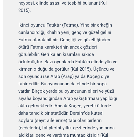
heybesi, elinde asası ve tesbihi bulunur (Kul
2015).
İkinci oyuncu Fatıktır (Fatma). Yine bir erkeğin
canlandırdığı, Khal’ın yeni, genç ve güzel gelini
Fatma olarak bilinir. Gençliği ve güzelliğinden
ötürü Fatma karakterinin ancak gözleri
görülebilir. Geri kalan kısımları sıkıca
örtülmüştür. Bazı oyunlarda Fatık’ın elinde yün ve
kirmen olduğu da görülür (Kul 2015). Üçüncü ve
son oyuncu ise Arab (Arap) ya da Koçeg diye
tabir edilir. Bu oyuncunun da elinde bir sopa
vardır. Birçok yerde bu oyuncunun elleri ve yüzü
siyaha boyandığından Arap yakıştırması yapıldığı
akla gelmektedir. Ancak Koçeg, yerel kültürde
daha tanıdık bir statüdür. Dersim’de kutsal
soylara (seyit ailelerine) tabi olan pirlerin
(dedelerin), taliplerini yıllık gezilerinde yanlarına
aldıkları genç ve yardıma muhtaç kişidir (Kul