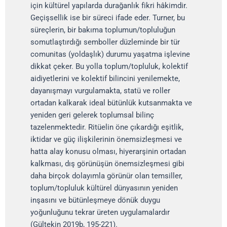
için kültürel yapılarda durağanlık fikri hâkimdir.
Geçişsellik ise bir süreci ifade eder. Turner, bu
süreçlerin, bir bakıma toplumun/topluluğun
somutlaştırdığı semboller düzleminde bir tür
comunitas (yoldaşlık) durumu yaşatma işlevine
dikkat çeker. Bu yolla toplum/topluluk, kolektif
aidiyetlerini ve kolektif bilincini yenilemekte,
dayanışmayı vurgulamakta, statü ve roller
ortadan kalkarak ideal bütünlük kutsanmakta ve
yeniden geri gelerek toplumsal bilinç
tazelenmektedir. Ritüelin öne çıkardığı eşitlik,
iktidar ve güç ilişkilerinin önemsizleşmesi ve
hatta alay konusu olması, hiyerarşinin ortadan
kalkması, dış görünüşün önemsizleşmesi gibi
daha birçok dolayımla görünür olan temsiller,
toplum/topluluk kültürel dünyasının yeniden
inşasını ve bütünleşmeye dönük duygu
yoğunluğunu tekrar üreten uygulamalardır
(Gültekin 2019b, 195-221).