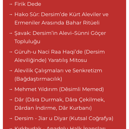
Firik Dede
Hako Sûr: Dersim’de Kürt Aleviler ve
Ermeniler Arasında Bahar Ritüeli
Şavak: Dersim’in Alevi–Sünni Göçer
Topluluğu
Güruh-u Naci Raa Haqi’de (Dersim
Aleviliğinde) Yaratılış Mitosu
Alevilik Çalışmaları ve Senkretizm
(Bağdaştırmacılık)
Mehmet Yıldırım (Dêsimli Memed)
Dâr (Dâra Durmak, Dâra Çekilmek,
Dârdan İndirme, Dâr Kurbanı)
Dersim - Jiar u Diyar (Kutsal Coğrafya)
Kırkbudak - Anadolu Halk İnançları