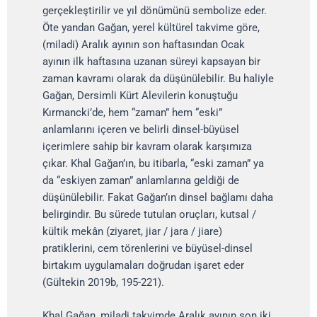
gerçekleştirilir ve yıl dönümünü sembolize eder.
Öte yandan Gağan, yerel kültürel takvime göre,
(miladi) Aralık ayının son haftasından Ocak
ayının ilk haftasına uzanan süreyi kapsayan bir
zaman kavramı olarak da düşünülebilir. Bu haliyle
Gağan, Dersimli Kürt Alevilerin konuştuğu
Kırmancki’de, hem “zaman” hem “eski”
anlamlarını içeren ve belirli dinsel-büyüsel
içerimlere sahip bir kavram olarak karşımıza
çıkar. Khal Gağan’ın, bu itibarla, “eski zaman” ya
da “eskiyen zaman” anlamlarına geldiği de
düşünülebilir. Fakat Gağan’ın dinsel bağlamı daha
belirgindir. Bu sürede tutulan oruçları, kutsal /
kültik mekân (ziyaret, jiar / jara / jiare)
pratiklerini, cem törenlerini ve büyüsel-dinsel
birtakım uygulamaları doğrudan işaret eder
(Gültekin 2019b, 195-221).
Khal Gağan, miladi takvimde Aralık ayının son iki