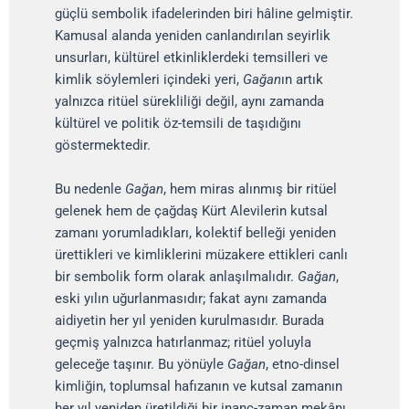
güçlü sembolik ifadelerinden biri hâline gelmiştir.
Kamusal alanda yeniden canlandırılan seyirlik
unsurları, kültürel etkinliklerdeki temsilleri ve
kimlik söylemleri içindeki yeri,
Gağan
ın artık
yalnızca ritüel sürekliliği değil, aynı zamanda
kültürel ve politik öz-temsili de taşıdığını
göstermektedir.
Bu nedenle
Gağan
, hem miras alınmış bir ritüel
gelenek hem de çağdaş Kürt Alevilerin kutsal
zamanı yorumladıkları, kolektif belleği yeniden
ürettikleri ve kimliklerini müzakere ettikleri canlı
bir sembolik form olarak anlaşılmalıdır.
Gağan
,
eski yılın uğurlanmasıdır; fakat aynı zamanda
aidiyetin her yıl yeniden kurulmasıdır. Burada
geçmiş yalnızca hatırlanmaz; ritüel yoluyla
geleceğe taşınır. Bu yönüyle
Gağan
, etno-dinsel
kimliğin, toplumsal hafızanın ve kutsal zamanın
her yıl yeniden üretildiği bir inanç-zaman mekânı