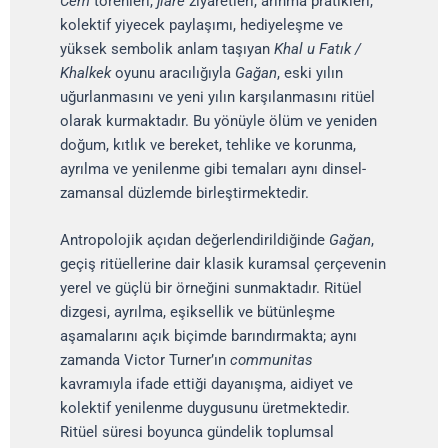
Cem
törenleri,
jiare
ziyaretleri, arınma pratikleri,
kolektif yiyecek paylaşımı, hediyeleşme ve
yüksek sembolik anlam taşıyan
Khal u Fatık /
Khalkek
oyunu aracılığıyla
Gağan
, eski yılın
uğurlanmasını ve yeni yılın karşılanmasını ritüel
olarak kurmaktadır. Bu yönüyle ölüm ve yeniden
doğum, kıtlık ve bereket, tehlike ve korunma,
ayrılma ve yenilenme gibi temaları aynı dinsel-
zamansal düzlemde birleştirmektedir.
Antropolojik açıdan değerlendirildiğinde
Gağan
,
geçiş ritüellerine dair klasik kuramsal çerçevenin
yerel ve güçlü bir örneğini sunmaktadır. Ritüel
dizgesi, ayrılma, eşiksellik ve bütünleşme
aşamalarını açık biçimde barındırmakta; aynı
zamanda Victor Turner’ın
communitas
kavramıyla ifade ettiği dayanışma, aidiyet ve
kolektif yenilenme duygusunu üretmektedir.
Ritüel süresi boyunca gündelik toplumsal