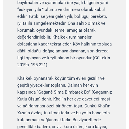
bayılmaları ve uyanmaları ise yaşlı bilgenin yani
“eskiyen yılın” ölümü ve dirilmesi olarak kabul
edilir. Fatık ise yeni gelen yılı, bolluğu, bereketi,
iyi talihi simgelemektedir. Ona sahip olmak ve
korumak, oyundaki temel amaçlar olarak
değerlendirilebilir. Khalkek tüm haneler
dolaşılana kadar tekrar eder. Köy halkının topluca
dâhil olduğu, doğaçlamaya dayanan, son derece
ilgi toplayan ve keyif alınan bir oyundur (Gültekin
2019b, 195-221).
Khalkek oynanarak köyün tüm evleri gezilir ve
çeşitli yiyecekler toplanır. Çalınan her evin
kapısında “Gağanê Sıma Bımbarek Bo” (Gağanınız
Kutlu Olsun) denir. Khal’ın her eve davet edilmesi
ve ağırlanması özel bir önem taşır. Çünkü Khal’ın
Xızır’la özdeş tutulmaktadır ve bu yolla hanelerin
kutsanması sağlanmaktadır. Bu ziyaretlerde
genellikle badem, ceviz, kuru üzüm, kuru kayısı,