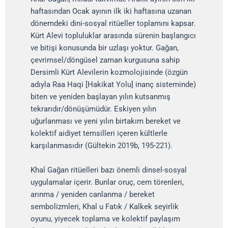
haftasından Ocak ayının ilk iki haftasına uzanan
dönemdeki dini-sosyal ritüeller toplamını kapsar.
Kürt Alevi topluluklar arasında sürenin başlangıcı
ve bitişi konusunda bir uzlaşı yoktur. Gağan,
çevrimsel/döngüsel zaman kurgusuna sahip
Dersimli Kürt Alevilerin kozmolojisinde (özgün
adıyla Raa Haqi [Hakikat Yolu] inanç sisteminde)
biten ve yeniden başlayan yılın kutsanmış
tekrarıdır/dönüşümüdür. Eskiyen yılın
uğurlanması ve yeni yılın birtakım bereket ve
kolektif aidiyet temsilleri içeren kültlerle
karşılanmasıdır (Gültekin 2019b, 195-221).
Khal Gağan ritüelleri bazı önemli dinsel-sosyal
uygulamalar içerir. Bunlar oruç, cem törenleri,
arınma / yeniden canlanma / bereket
sembolizmleri, Khal u Fatık / Kalkek seyirlik
oyunu, yiyecek toplama ve kolektif paylaşım