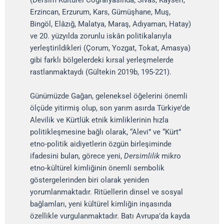
(Dersim Kültürel Coğrafyasında; Sivas, Kayseri,
Erzincan, Erzurum, Kars, Gümüşhane, Muş,
Bingöl, Elâzığ, Malatya, Maraş, Adıyaman, Hatay)
ve 20. yüzyılda zorunlu iskân politikalarıyla
yerleştirildikleri (Çorum, Yozgat, Tokat, Amasya)
gibi farklı bölgelerdeki kırsal yerleşmelerde
rastlanmaktaydı (Gültekin 2019b, 195-221).
Günümüzde Gağan, geleneksel öğelerini önemli
ölçüde yitirmiş olup, son yarım asırda Türkiye’de
Alevilik ve Kürtlük etnik kimliklerinin hızla
politikleşmesine bağlı olarak, “Alevi” ve “Kürt”
etno-politik aidiyetlerin özgün birleşiminde
ifadesini bulan, görece yeni,
Dersimlilik
mikro
etno-kültürel kimliğinin önemli sembolik
göstergelerinden biri olarak yeniden
yorumlanmaktadır. Ritüellerin dinsel ve sosyal
bağlamları, yeni kültürel kimliğin inşasında
özellikle vurgulanmaktadır. Batı Avrupa’da kayda