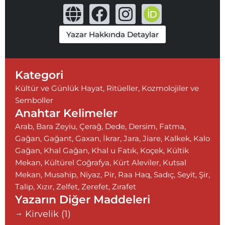
G
F
I
l
a
n
Yazar Hakkında Detaylar
o
c
s
b
e
t
e
b
a
Kategori
o
g
Kültür ve Günlük Hayat
,
Ritüeller, Kozmolojiler ve
Semboller
o
r
Anahtar Kelimeler
k
a
Arab
,
Bara Zeyiu
,
Çerağ
,
Dede
,
Dersim
,
Fatma
,
m
Gağan
,
Gağant
,
Gaxan
,
İkrar
,
Jara
,
Jiare
,
Kalkek
,
Kalo
Gağan
,
Khal Gağan
,
Khal u Fatık
,
Koçek
,
Kültik
Mekan
,
Kültürel Coğrafya
,
Kürt Aleviler
,
Kutsal
Mekan
,
Musahip
,
Niyaz
,
Pir
,
Raa Haq
,
Sadıç
,
Seyit
,
Şir
,
Talip
,
Xızır
,
Zelfet
,
Zerefet
,
Zırafet
Yazarın Diğer Maddeleri
Kirvelik (1)