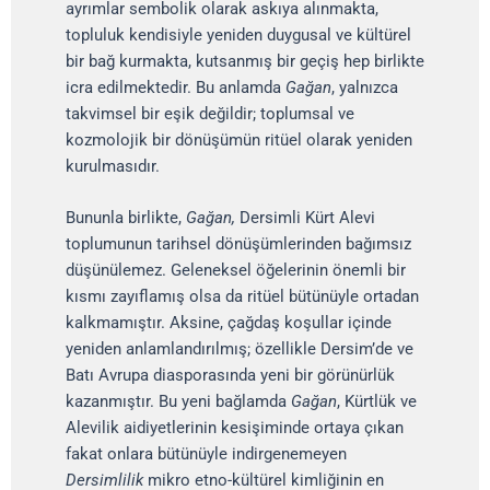
ayrımlar sembolik olarak askıya alınmakta,
topluluk kendisiyle yeniden duygusal ve kültürel
bir bağ kurmakta, kutsanmış bir geçiş hep birlikte
icra edilmektedir. Bu anlamda
Gağan
, yalnızca
takvimsel bir eşik değildir; toplumsal ve
kozmolojik bir dönüşümün ritüel olarak yeniden
kurulmasıdır.
Bununla birlikte,
Gağan,
Dersimli Kürt Alevi
toplumunun tarihsel dönüşümlerinden bağımsız
düşünülemez. Geleneksel öğelerinin önemli bir
kısmı zayıflamış olsa da ritüel bütünüyle ortadan
kalkmamıştır. Aksine, çağdaş koşullar içinde
yeniden anlamlandırılmış; özellikle Dersim’de ve
Batı Avrupa diasporasında yeni bir görünürlük
kazanmıştır. Bu yeni bağlamda
Gağan
, Kürtlük ve
Alevilik aidiyetlerinin kesişiminde ortaya çıkan
fakat onlara bütünüyle indirgenemeyen
Dersimlilik
mikro etno-kültürel kimliğinin en