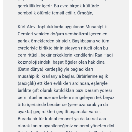
gereklilikler içerir. Bu evre birçok kültürde
sembolik ölümle temsil edilir. Örneğin,
Kürt Alevi topluluklarda uygulanan Musahiplik
Cemleri yeniden doğum sembolizmi içeren en
parlak örneklerden birisidir. Başlıbaşına ve tüm
evreleriyle birlikte bir inisiasyon ritüeli olan bu
cem ritüeli, bekâr erkeklerin kendilerini Raa Haqi
kozmolojisindeki başat öğeler olan hak dina
(Batın dünya) kardeşliğiyle bağladıkları
musahiplik ikrarlarıyla başlar. Birbirlerine eşlik
(sadıçlık) ettikleri evlilikleri ardından, eşleriyle
birlikte çift olarak katıldıkları bazı Dersim yöresi
cem ritüellerinde ise kefeni simgeleyen tek beyaz
örtü içerisinde beraberce (yere uzanarak ya da
ayakta) geçirdikleri çeşitli aşamalar vardır.
Burada bir tür kutsal emanet ya da kutsal asa
olarak tanımlayabileceğimiz ve cemi yöneten dini