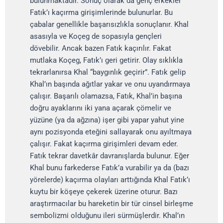
bulunmaktadır. Sonuç olarak da genç erkekler
Fatık’ı kaçırma girişimlerinde bulunurlar. Bu
çabalar genellikle başarısızlıkla sonuçlanır. Khal
asasıyla ve Koçeg de sopasıyla gençleri
dövebilir. Ancak bazen Fatık kaçırılır. Fakat
mutlaka Koçeg, Fatık’ı geri getirir. Olay sıklıkla
tekrarlanırsa Khal “baygınlık geçirir”. Fatık gelip
Khal’ın başında ağıtlar yakar ve onu uyandırmaya
çalışır. Başarılı olamazsa, Fatık, Khal’in başına
doğru ayaklarını iki yana açarak çömelir ve
yüzüne (ya da ağzına) işer gibi yapar yahut yine
aynı pozisyonda eteğini sallayarak onu ayıltmaya
çalışır. Fakat kaçırma girişimleri devam eder.
Fatık tekrar davetkâr davranışlarda bulunur. Eğer
Khal bunu farkederse Fatık’a vurabilir ya da (bazı
yörelerde) kaçırma olayları arttığında Khal Fatık’ı
kuytu bir köşeye çekerek üzerine oturur. Bazı
araştırmacılar bu hareketin bir tür cinsel birleşme
sembolizmi olduğunu ileri sürmüşlerdir. Khal’ın