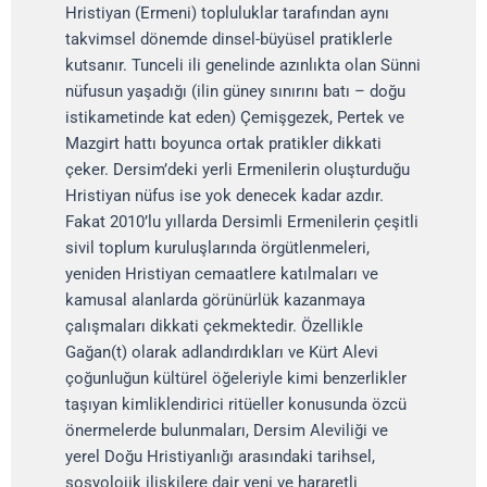
Hristiyan (Ermeni) topluluklar tarafından aynı
takvimsel dönemde dinsel-büyüsel pratiklerle
kutsanır. Tunceli ili genelinde azınlıkta olan Sünni
nüfusun yaşadığı (ilin güney sınırını batı – doğu
istikametinde kat eden) Çemişgezek, Pertek ve
Mazgirt hattı boyunca ortak pratikler dikkati
çeker. Dersim’deki yerli Ermenilerin oluşturduğu
Hristiyan nüfus ise yok denecek kadar azdır.
Fakat 2010’lu yıllarda Dersimli Ermenilerin çeşitli
sivil toplum kuruluşlarında örgütlenmeleri,
yeniden Hristiyan cemaatlere katılmaları ve
kamusal alanlarda görünürlük kazanmaya
çalışmaları dikkati çekmektedir. Özellikle
Gağan(t) olarak adlandırdıkları ve Kürt Alevi
çoğunluğun kültürel öğeleriyle kimi benzerlikler
taşıyan kimliklendirici ritüeller konusunda özcü
önermelerde bulunmaları, Dersim Aleviliği ve
yerel Doğu Hristiyanlığı arasındaki tarihsel,
sosyolojik ilişkilere dair yeni ve hararetli