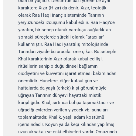
olan bir yaşlıdır. Dersim’de bazı yörelerde aynı
karaktere Xızır (Hızır) da denir. Xızır, teolojik
olarak Raa Haqi inanç sisteminde Tanrının
yeryüzündeki izdüşümü kabul edilir. Raa Haqi’de
yaratıcı, bir sebep olarak varoluşu sağladıktan
sonraki süreçlerde sürekli olarak “aracılar”
kullanmıştır. Raa Haqi yaratılış mitolojisinde
Tanrıdan ziyade bu aracılar öne çıkar. Bu sebeple
Khal karakterinin Xızır olarak kabul edilişi,
ritüellerin sahip olduğu dinsel bağlamın
ciddiyetini ve kuvvetini işaret etmesi bakımından
önemlidir. Hanelere, diğer kutsal gün ve
haftalarda da yaşlı (erkek) kişi görünümüyle
uğrayan Tanrının dünyevi hayattaki mistik
karşılığıdır. Khal, sırtında bohça taşımaktadır ve
uğradığı evlerden verilen yiyecek vb. sunuları
toplamaktadır. Khalık, yaşlı adam kostümü
içerisindedir. Koyun ya da keçi kılından yapılmış
uzun aksakalı ve eski elbiseleri vardır. Omuzunda