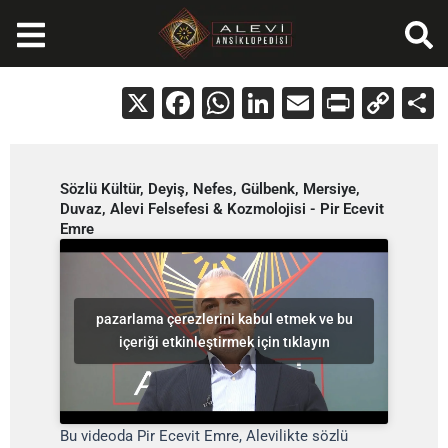
İçeriğe
atla
X
Facebook
WhatsApp
LinkedIn
Email
Print
Cop
Lin
Sözlü Kültür, Deyiş, Nefes, Gülbenk, Mersiye,
Duvaz, Alevi Felsefesi & Kozmolojisi - Pir Ecevit
Emre
pazarlama çerezlerini kabul etmek ve bu
içeriği etkinleştirmek için tıklayın
Bu videoda Pir Ecevit Emre, Alevilikte sözlü