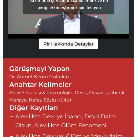
pazarlama çerezlerini kabul etmek ve bu
içeriği etkinleştirmek için tıklayın
Pir Hakkında Detaylar
Görüşmeyi Yapan
Dr. Ahmet Kerim Gültekin
Anahtar Kelimeler
Alevi Felsefesi & Kozmolojisi
,
Deyiş
,
Duvaz
,
gülbenk
,
Mersiye
,
Nefes
,
Sözlü Kültür
Diğer Kayıtları
Alevilikte Devriye İnancı, Devri Daim
Olsun, Alevilikte Ölüm Fenomeni
Alevilikte Devriye: Ölüm ve “devri daim