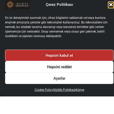
Çerez Politikası
F
X
I
Y
a
-
n
o
En iyi deneyimleri sunmak için, cihaz bilgilerini saklamak ve/veya bunlara
c
t
s
u
erişmek amacıyla çerezler gibi teknolojiler kullanıyoruz. Bu teknolojilere izin
e
w
t
t
ISIL Code: DE-4607
vermek, bu sitedeki tarama davranışı veya benzersiz kimlikler gibi verileri
işlememize izin verecektir. Onay vermemek veya onayı geri çekmek, belirli
b
i
a
u
ANASAYFA
özellikleri ve işlevleri olumsuz etkileyebilir.
o
t
g
b
MADDE İNDEKSİ
o
t
r
e
YOL ÖNDERLERİNDEN
k
e
a
HAKKIMIZDA
Hepsini kabul et
r
m
GÜNCEL
Hepsini reddet
KURULLAR
YAZARLAR İÇİN
Ayarlar
YAZAR GİRİŞİ
İLETİŞİM
Cookie Policy
Gizlilik Politikası
Künye
Künye
Gizlilik Politikası
Kullanım Koşulları
Kişisel Verilerin İşlenmesi ve Korunması
Çerez Politikası
2025 © Alevi Ansiklopedisi
Tüm Haklarımız Saklıdır.