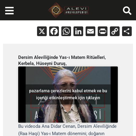
İçeriğe
atla
X
Facebook
WhatsApp
LinkedIn
Email
Print
Cop
Lin
Dersim Aleviliğinde Yas-ı Matem Ritüelleri,
Kerbela, Hüseyni Duruş,
pazarlama çerezlerini kabul etmek ve bu
içeriği etkinleştirmek için tıklayın
Bu videoda Ana Didar Cenan, Dersim Aleviliğinde
(Raa Haqi) Yas-ı Matem dönemini; doğanın