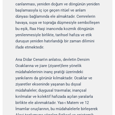
canlanması, yeniden doğum ve döngünün yeniden
başlamasıyla iç içe geçen ritüel ve anlam
dünyası bağlamında ele almaktadır. Cemrelerin
havaya, suya ve toprağa düşmesiyle sembolleşen
bu eşik, Raa Haqi inancında kozmik döngünün
yenilenmesiyle birlikte, tarihsel hafıza ve etik
duruşun yeniden hatırlandığı bir zaman dilimini
ifade etmektedir.
Ana Didar Cenan’ın anlatısı, devletin Dersim
Ocaklarına ve jiare (ziyaret)lere yönelik
müdahalelerinin inanç pratiği üzerindeki
yankılarını da görünür kılmaktadır. Ocaklar ve
ziyaretler ekseninde yaşanan bu dışsal
müdahaleler; duygusal travmalar, inançsal
kırılmalar ve kolektif hafızada açılan yaralarla
birlikte ele alınmaktadır. Yas-ı Matem ve 12
İmamlar oruçlarının, bu müdahalelerle birleşerek
Alevi toplumuna yönelen fiziksel ve epistemik