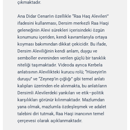
çıkmaktadır.
Ana Didar Cenan’ın özellikle “Raa Haq Alevileri”
ifadesini kullanması, Dersim merkezli Raa Haqi
geleneğinin Alevi sürekleri içerisindeki özgün
konumunu içeriden, kendi kavramlarıyla ortaya
koyması bakımından dikkat çekicidir. Bu ifade,
Dersim Aleviliğinin kendi anlam, duygu ve
semboller evreninden verilen güçlü bir tanıklık
niteliği taşımaktadır. Videoda ayrıca Kerbela
anlatısının Alevilikteki kurucu rolü; “Hüseyin’in
duruşu” ve “Zeynep’in çığlığı” gibi temel anlatı
kalıpları üzerinden ele alınmakta, bu anlatıların
Dersimli Alevilerdeki yankıları ve etik–politik
karşılıkları görünür kılınmaktadır. Mazlumdan
yana olmak, mazlumla özdeşleşmek ve adalet
talebini diri tutmak, Raa Haqi inancının temel
çerçevesi olarak açıklanmaktadır.