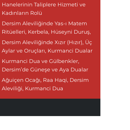
Hanelerinin Taliplere Hizmeti ve
Kadınların Rolü
Dersim Aleviliğinde Yas-ı Matem
Ritüelleri, Kerbela, Hüseyni Duruş,
Dersim Aleviliğinde Xızır (Hızır), Üç
Aylar ve Oruçları, Kurmanci Dualar
Kurmanci Dua ve Gülbenkler,
Dersim’de Güneşe ve Aya Dualar
Ağuiçen Ocağı, Raa Haqi, Dersim
Aleviliği, Kurmanci Dua