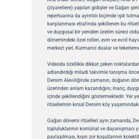
(ziyaretlere) yapılan gidişler ve Gağan şenl
repertuarına da ayrıntılı biçimde ışık tutma
karşılanması etrafında şekillenen bu ritüe
ve duygusal bir yeniden üretim süreci ol
dönemindeki özel rolleri, evin ve evcil ha
merkezi yeri, Kurmanci dualar ve tekerleme
Videoda özellikle dikkat çeken noktalarda
adlandırdığı miladi takvimle tanışma önces
Dersim Aleviliğinde zamanın, doğanın döngül
üzerinden anlam kazandığını; inanç, duyg
içinde şekillendiğini göstermektedir. Yer y
ritüellerinin kırsal Dersim köy yaşamındaki 
Gağan dönemi ritüelleri aynı zamanda, Der
topluluklarının komünal ve dayanışmacı ya
paylaşılması, kışın zor koşullarının kolekt