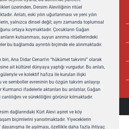
ikleri üzerinden, Dersim Aleviliğinin ritüel
ktadır. Anlatı, eski yılın uğurlanması ve yeni yılın
llerin, yalnızca dinsel değil; aynı zamanda toplumsal
duğunu ortaya koymaktadır. Çocukların Gağan
yvanların kutsanması, suyun arınma ritüellerindeki
ler bu bağlamda ayrıntılı biçimde ele alınmaktadır.
n biri, Ana Didar Cenan’ın “hükümet takvimi” olarak
ine ait kültürel dünyaya yaptığı vurgudur. Bu anlatı,
eriyle ve kolektif hafıza ile kurulan ilişki
u ve semboller evreninin bu özgün takvim anlayışı
er Kurmanci ifadelerle aktarılan bu anlatılar, Gağan
canlılığını ve sürekliliğini görünür kılmaktadır.
sim dağlarındaki Kürt Alevi aşiret ve köy
şam biçimlerini yansıtmaktadır. Yiyeceklerin
if dayanışma ile aşılması, özellikle daha fazla ihtiyaç