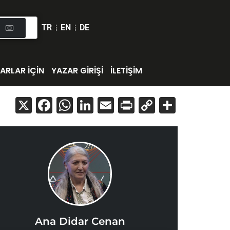
TR
EN
DE
ARLAR İÇİN
YAZAR GİRİŞİ
İLETİŞİM
X
Facebook
WhatsApp
LinkedIn
Email
Print
Copy
Share
Link
Ana Didar Cenan