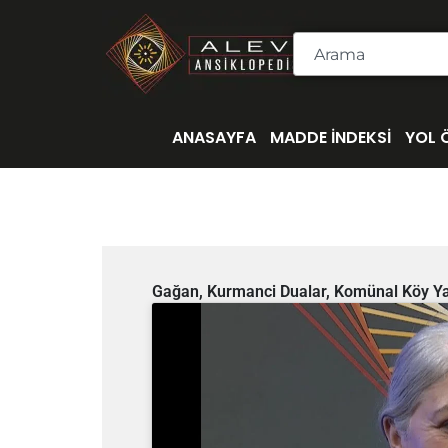
İçeriğe
atla
Ara
ANASAYFA
MADDE İNDEKSİ
YOL 
Gağan, Kurmanci Dualar, Komünal Köy Yaş