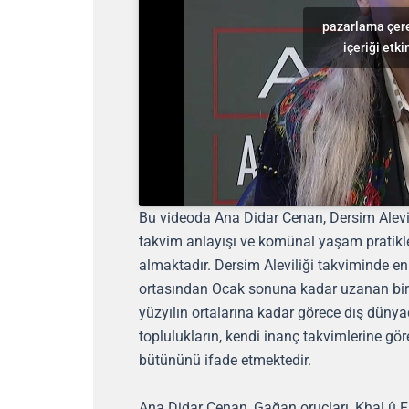
pazarlama çere
içeriği etki
Bu videoda Ana Didar Cenan, Dersim Alevil
takvim anlayışı ve komünal yaşam pratikler
almaktadır. Dersim Aleviliği takviminde e
ortasından Ocak sonuna kadar uzanan bir
yüzyılın ortalarına kadar görece dış dünya
toplulukların, kendi inanç takvimlerine göre 
bütününü ifade etmektedir.
Ana Didar Cenan, Gağan oruçları, Khal û Fa