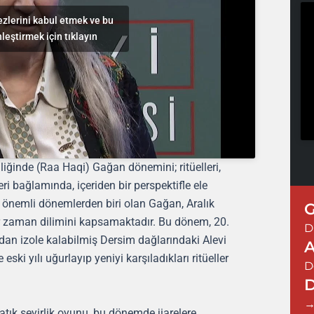
zlerini kabul etmek ve bu
nleştirmek için tıklayın
iğinde (Raa Haqi) Gağan dönemini; ritüelleri,
i bağlamında, içeriden bir perspektifle ele
n önemli dönemlerden biri olan Gağan, Aralık
G
 zaman dilimini kapsamaktadır. Bu dönem, 20.
D
dan izole kalabilmiş Dersim dağlarındaki Alevi
A
eski yılı uğurlayıp yeniyi karşıladıkları ritüeller
D
D
tık seyirlik oyunu, bu dönemde jiarelere