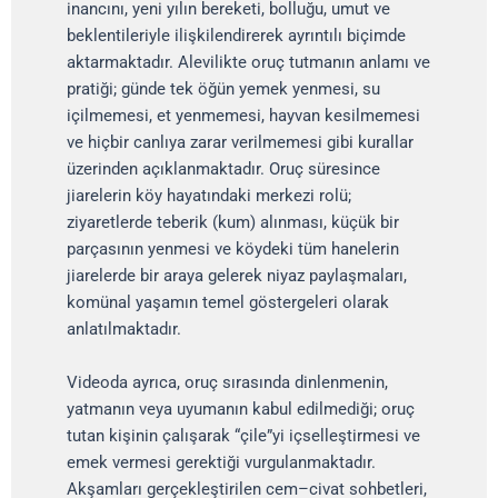
inancını, yeni yılın bereketi, bolluğu, umut ve
beklentileriyle ilişkilendirerek ayrıntılı biçimde
aktarmaktadır. Alevilikte oruç tutmanın anlamı ve
pratiği; günde tek öğün yemek yenmesi, su
içilmemesi, et yenmemesi, hayvan kesilmemesi
ve hiçbir canlıya zarar verilmemesi gibi kurallar
üzerinden açıklanmaktadır. Oruç süresince
jiarelerin köy hayatındaki merkezi rolü;
ziyaretlerde teberik (kum) alınması, küçük bir
parçasının yenmesi ve köydeki tüm hanelerin
jiarelerde bir araya gelerek niyaz paylaşmaları,
komünal yaşamın temel göstergeleri olarak
anlatılmaktadır.
Videoda ayrıca, oruç sırasında dinlenmenin,
yatmanın veya uyumanın kabul edilmediği; oruç
tutan kişinin çalışarak “çile”yi içselleştirmesi ve
emek vermesi gerektiği vurgulanmaktadır.
Akşamları gerçekleştirilen cem–civat sohbetleri,