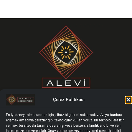
Çerez Politikası
F
X
I
Y
a
-
n
o
c
t
s
u
En iyi deneyimleri sunmak için, cihaz bilgilerini saklamak ve/veya bunlara
erişmek amacıyla çerezler gibi teknolojiler kullanıyoruz. Bu teknolojilere izin
e
w
t
t
ISIL Code: DE-4607
vermek, bu sitedeki tarama davranışı veya benzersiz kimlikler gibi verileri
b
i
a
u
ANASAYFA
işlememize izin verecektir. Onay vermemek veya onayı geri çekmek, belirli