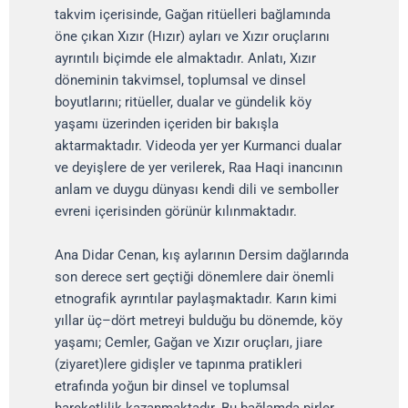
takvim içerisinde, Gağan ritüelleri bağlamında
öne çıkan Xızır (Hızır) ayları ve Xızır oruçlarını
ayrıntılı biçimde ele almaktadır. Anlatı, Xızır
döneminin takvimsel, toplumsal ve dinsel
boyutlarını; ritüeller, dualar ve gündelik köy
yaşamı üzerinden içeriden bir bakışla
aktarmaktadır. Videoda yer yer Kurmanci dualar
ve deyişlere de yer verilerek, Raa Haqi inancının
anlam ve duygu dünyası kendi dili ve semboller
evreni içerisinden görünür kılınmaktadır.
Ana Didar Cenan, kış aylarının Dersim dağlarında
son derece sert geçtiği dönemlere dair önemli
etnografik ayrıntılar paylaşmaktadır. Karın kimi
yıllar üç–dört metreyi bulduğu bu dönemde, köy
yaşamı; Cemler, Gağan ve Xızır oruçları, jiare
(ziyaret)lere gidişler ve tapınma pratikleri
etrafında yoğun bir dinsel ve toplumsal
hareketlilik kazanmaktadır. Bu bağlamda pirler,