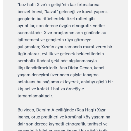
“boz hatlı Xızır’ın gelişi”nin kar fırtınalarına
benzetilmesi, “kavut” geleneği ve kavut yapımı,
gençlerin bu ritüellerdeki özel rolleri gibi
ayrıntılar, son derece özgün etnografik veriler
sunmaktadır. Xızır oruçlarının son gününde su
içilmemesi ve gençlerin rüya görmeye
çalışmaları; Xızır’ın aynı zamanda murat veren bir
figür olarak, evlilik ve gelecek beklentilerinin
sembolik ifadesi şeklinde algılanmasıyla
ilişkilendirilmektedir. Ana Didar Cenan, kendi
yaşam deneyimi üzerinden eşiyle tanışma
anlatısını bu bağlama ekleyerek, anlatıyı güçlü bir
kişisel ve kolektif hafıza örneğiyle
tamamlamaktadır.
Bu video, Dersim Aleviliğinde (Raa Haqi) Xızır
inancı, oruç pratikleri ve komünal köy yaşamına
dair son derece kıymetli etnografik, tarihsel ve
sosyolojik bilgiler sunan önemli bir sözlü tarih