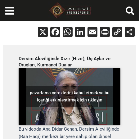
İçeriğe
atla
X
Facebook
WhatsApp
LinkedIn
Email
Print
Cop
Lin
Dersim Aleviliğinde Xızır (Hızır), Üç Aylar ve
Oruçları, Kurmanci Dualar
pazarlama çerezlerini kabul etmek ve bu
içeriği etkinleştirmek için tıklayın
Bu videoda Ana Didar Cenan, Dersim Aleviliğinde
(Raa Haqi) merkezi bir yere sahip olan dinsel